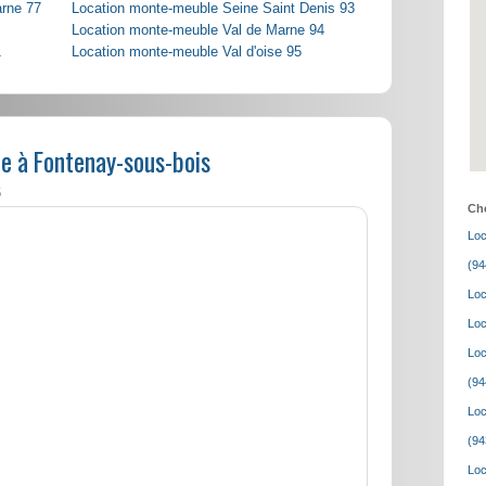
arne 77
Location monte-meuble Seine Saint Denis 93
Location monte-meuble Val de Marne 94
1
Location monte-meuble Val d'oise 95
e à Fontenay-sous-bois
6
Cho
Loc
(94
Loc
Loc
Loc
(94
Loc
(94
Loc