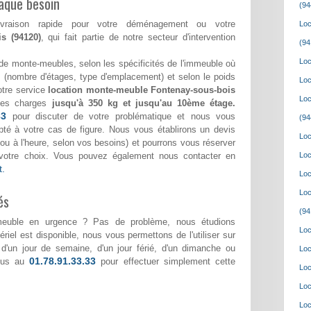
aque besoin
(94
ivraison rapide pour votre déménagement ou votre
Loc
s (94120)
, qui fait partie de notre secteur d'intervention
(94
Loc
de monte-meubles, selon les spécificités de l'immeuble où
(nombre d'étages, type d'emplacement) et selon le poids
Loc
otre service
location monte-meuble Fontenay-sous-bois
Loc
des charges
jusqu'à 350 kg et jusqu'au 10ème étage.
33
pour discuter de votre problématique et nous vous
(94
pté à votre cas de figure. Nous vous établirons un devis
Loc
ée ou à l'heure, selon vos besoins) et pourrons vous réserver
votre choix. Vous pouvez également nous contacter en
Loc
t.
Loc
Loc
és
(94
meuble en urgence ? Pas de problème, nous étudions
Loc
riel est disponible, nous vous permettons de l'utiliser sur
e d'un jour de semaine, d'un jour férié, d'un dimanche ou
Loc
01.78.91.33.33
nous au
pour effectuer simplement cette
Loc
Loc
Loc