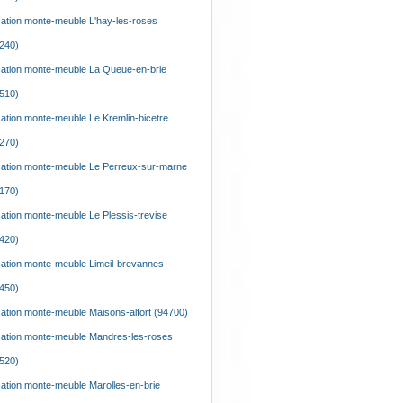
ation monte-meuble L'hay-les-roses
240)
ation monte-meuble La Queue-en-brie
510)
ation monte-meuble Le Kremlin-bicetre
270)
ation monte-meuble Le Perreux-sur-marne
170)
ation monte-meuble Le Plessis-trevise
420)
ation monte-meuble Limeil-brevannes
450)
ation monte-meuble Maisons-alfort (94700)
ation monte-meuble Mandres-les-roses
520)
ation monte-meuble Marolles-en-brie