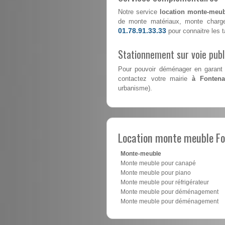
Notre service
location monte-meub
de monte matériaux, monte charge
01.78.91.33.33
pour connaitre les ta
Stationnement sur voie pub
Pour pouvoir déménager en garant 
contactez votre mairie
à Fontena
urbanisme).
Location monte meuble Fo
Monte-meuble
Monte meuble pour canapé
Monte meuble pour piano
Monte meuble pour réfrigérateur
Monte meuble pour déménagement
Monte meuble pour déménagement