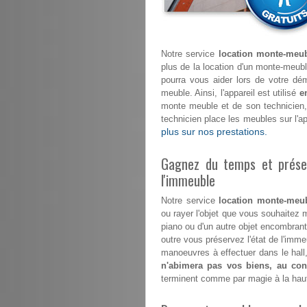
Notre service
location monte-meub
plus de la location d'un monte-meuble
pourra vous aider lors de votre 
meuble. Ainsi, l'appareil est utilisé
e
monte meuble et de son technicien
technicien place les meubles sur l'a
plus sur nos prestations.
Gagnez du temps et préser
l'immeuble
Notre service
location monte-meub
ou rayer l'objet que vous souhaitez m
piano ou d'un autre objet encombrant 
outre vous préservez l'état de l'im
manoeuvres à effectuer dans le hall,
n'abimera pas vos biens, au cont
terminent comme par magie à la hau