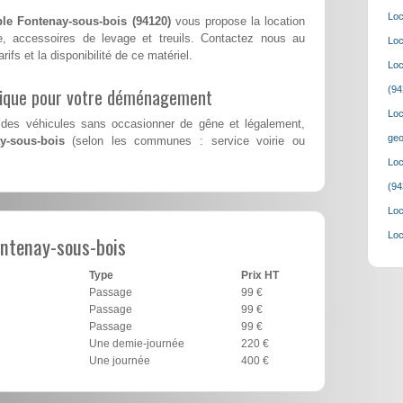
Loc
le Fontenay-sous-bois (94120)
vous propose la location
, accessoires de levage et treuils. Contactez nous au
Loc
rifs et la disponibilité de ce matériel.
Loc
lique pour votre déménagement
(94
Loc
des véhicules sans occasionner de gêne et légalement,
geo
y-sous-bois
(selon les communes : service voirie ou
Loc
(94
Loc
Loc
ntenay-sous-bois
Type
Prix HT
Passage
99 €
Passage
99 €
Passage
99 €
Une demie-journée
220 €
Une journée
400 €