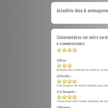
Actualités déco & aménagement
Commentaires sur notre servi
8
COMMENTAIRES
@Eva :
Bonjour, tres contente du service, et mo
@Gozba :
Une location de monte meuble pas cher
@J-Jacques :
J'ai pu loué mon monte meubles de nuit, e
@Bonnie :