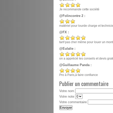
Je recommande cette société
@Folincontre 2 :
matériel pour lourde charge et techn
@FX :
tarif pas cher même pour louer un mont
@Eulalie :
on a apprécié les conseils et devis gr
@Guillaume Panda :
Pro à Paris,à faire confiance
Publier un commentaire
Votre nom
Votre note
Votre commentaire