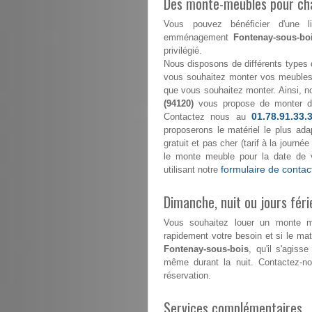
Des monte-meubles pour ch
Vous pouvez bénéficier d'une l
emménagement
Fontenay-sous-boi
privilégié.
Nous disposons de différents types 
vous souhaitez monter vos meubles 
que vous souhaitez monter. Ainsi, n
(94120)
vous propose de monter 
01.78.91.33.
Contactez nous au
proposerons le matériel le plus ada
gratuit et pas cher (tarif à la journ
le monte meuble pour la date de 
formulaire de contac
utilisant notre
Dimanche, nuit ou jours féri
Vous souhaitez louer un monte 
rapidement votre besoin et si le maté
Fontenay-sous-bois
, qu'il s'agiss
même durant la nuit. Contactez-
réservation.
Services complémentaires