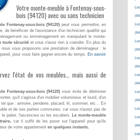
Votre monte-meuble à Fontenay-sous-
Loc
bois (94120) avec ou sans technicien
(94
le Fontenay-sous-bois (94120)
peut vous permettre, en
Loc
, de bénéficier de l'assistance d'un technicien qualifié qui
(94
déménagement ou emménagement en manipulant le monte-
Loc
n toute sécurité
et vous n'avez rien à craindre. En plus du
, nous vous proposons une prestation de déménageur : le
(94
En savoir
ppareil, pour vous faire gagner encore du temps.
Loc
(94
vez l'état de vos meubles... mais aussi de
Loc
(94
le Fontenay-sous-bois (94120)
vous évite de détériorer
Loc
onter, qu'il s'agisse d'un mobilier volumineux et lourd, d'un
(94
tel que : armoire, penderie, placard, lit, sommier, etc… En
Loc
meuble et de ses parties communes, car vous n'aurez pas de
 le palier, l'ascenceur ou les escaliers.
Le monte-meuble
Loc
raire,
car il suffit de les poser sur l'appareil pour qu'ils
(94
teur de votre appartement
en quelques instants.
Loc