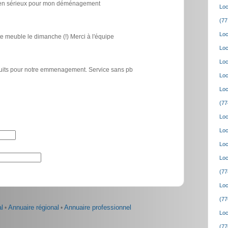
icien sérieux pour mon déménagement
Loc
(77
Loc
e meuble le dimanche (!) Merci à l'équipe
Loc
Loc
atuits pour notre emmenagement. Service sans pb
Loc
Loc
(77
Loc
Loc
Loc
Loc
(77
Loc
(77
l
•
Annuaire régional
•
Annuaire professionnel
Loc
(77