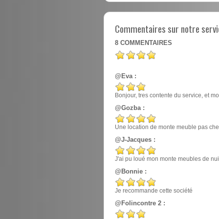
Commentaires sur notre servi
8
COMMENTAIRES
@Eva :
Bonjour, tres contente du service, et mo
@Gozba :
Une location de monte meuble pas cher
@J-Jacques :
J'ai pu loué mon monte meubles de nuit, e
@Bonnie :
Je recommande cette société
@Folincontre 2 :