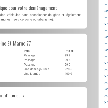
Loc
lique pour votre déménagement
Loc
des véhicules sans occasionner de gêne et légalement,
Loc
mmunes : service voirie ou urbanisme).
(77
Loc
Loc
ine Et Marne 77
Loc
Loc
Type
Prix HT
Passage
99 €
Loc
Passage
99 €
(77
Passage
99 €
Une demie-journée
220 €
Loc
Une journée
400 €
(77
Loc
Loc
 d'intérieur :
Loc
(77