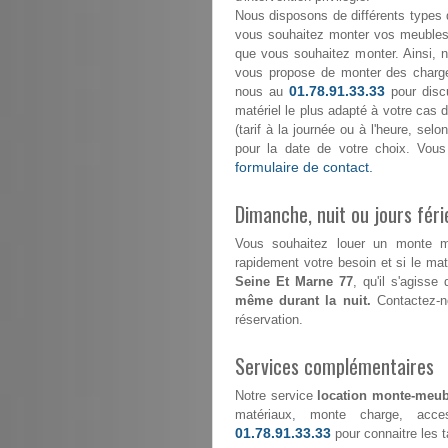
Nous disposons de différents types 
vous souhaitez monter vos meubles 
que vous souhaitez monter. Ainsi, 
vous propose de monter des char
01.78.91.33.33
nous au
pour discu
matériel le plus adapté à votre cas d
(tarif à la journée ou à l'heure, se
pour la date de votre choix. Vo
formulaire de contact.
Dimanche, nuit ou jours féri
Vous souhaitez louer un monte 
rapidement votre besoin et si le maté
Seine Et Marne 77
, qu'il s'agisse
même durant la nuit.
Contactez-
réservation.
Services complémentaires
Notre service
location monte-meub
matériaux, monte charge, acce
01.78.91.33.33
pour connaitre les ta