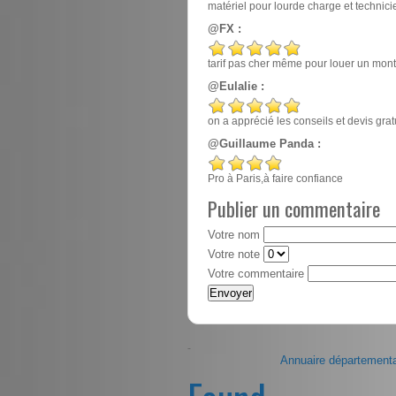
matériel pour lourde charge et techn
@FX :
tarif pas cher même pour louer un mont
@Eulalie :
on a apprécié les conseils et devis gr
@Guillaume Panda :
Pro à Paris,à faire confiance
Publier un commentaire
Votre nom
Votre note
Votre commentaire
-
Annuaire départementa