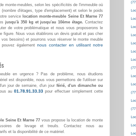
(77
de monte-meubles, selon les spécificités de l'immeuble où
(nombre d'étages, type d'emplacement) et selon le poids
Loc
notre service
location monte-meuble Seine Et Marne 77
Loc
ges
jusqu'à 350 kg et jusqu'au 10ème étage.
Contactez
Loc
ter de votre problématique et nous vous proposerons le
e figure. Nous vous établirons un devis gratuit et pas cher
Loc
lon vos besoins) et pourrons vous réserver le monte meuble
Loc
nous contacter en utilisant notre
us pouvez également
Loc
Loc
és
(77
meuble en urgence ? Pas de problème, nous étudions
Loc
riel est disponible, nous vous permettons de l'utiliser sur
Loc
 d'un jour de semaine, d'un jour
férié, d'un dimanche ou
01.78.91.33.33
nous au
pour effectuer simplement cette
(77
Loc
(77
Loc
le Seine Et Marne 77
vous propose la location de monte
Loc
ssoires de levage et treuils. Contactez nous au
rifs et la disponibilité de ce matériel.
Loc