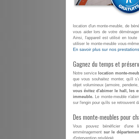
location d'un monte-meuble, de béné
vous aider lors de votre déménag
Ainsi, l'appareil est utilisé en tout
utiliser le monte-meuble vous-même
En savoir plus sur nos prestations
Gagnez du temps et préserve
Notre service
location monte-meub
que vous souhaitez monter, qu'il s
objet volumineux (armoire, penderie
vous évitez d'abimer le hall, les 
immeuble.
Le monte-meuble n'abimer
sur l'engin pour qu'ils se retrouvent
Des monte-meubles pour ch
Vous pouvez bénéficier d'une l
emménagement
sur le départeme
d'intervention privilégié.