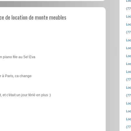
Loc
(77
ce de location de monte meubles
Loc
Loc
(77
Loc
Loc
Loc
n piano file au 5e! Eva
Loc
Loc
 à Paris, ca change
(77
Loc
t c'était un jour férié en plus :)
(77
Loc
Loc
Loc
(77