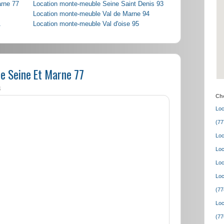
arne 77
Location monte-meuble Seine Saint Denis 93
Location monte-meuble Val de Marne 94
1
Location monte-meuble Val d'oise 95
e Seine Et Marne 77
8
Cho
Loc
(77
Loc
Loc
Loc
Loc
(77
Loc
(77