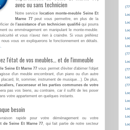
avec ou sans technicien
(77
Notre service
location monte-meuble Seine Et
Loc
Marne 77
peut vous permettre, en plus de la
Loc
ficier de
l'assistance d'un technicien qualifié
qui pourra
ement ou emménagement en manipulant le monte-meuble.
Loc
e sécurité et vous n'avez rien à craindre. Si vous préférez
Loc
 nous vous en expliquerons le fonctionnement en détails.
.
Loc
(77
z l'état de vos meubles... et de l'immeuble
Loc
le Seine Et Marne 77
vous permet d'éviter d'abimer l'objet
(77
'agisse d'un meuble encombrant, d'un piano ou d'un autre
Loc
, placard, lit, sommier, instrument de musique…). De plus,
escaliers, l'ascenseur et les parties communes de votre
(77
a pas vos biens, au contraire, car il suffit de les poser
Loc
 dans votre appartement en quelques instants.
Loc
aque besoin
Loc
Loc
ivraison rapide pour votre déménagement ou votre
nt de Seine Et Marne 77
, qui fait partie de notre secteur
Loc