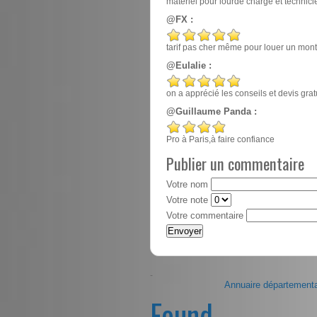
matériel pour lourde charge et techn
@FX :
tarif pas cher même pour louer un mont
@Eulalie :
on a apprécié les conseils et devis gr
@Guillaume Panda :
Pro à Paris,à faire confiance
Publier un commentaire
Votre nom
Votre note
Votre commentaire
-
Annuaire départementa
Found