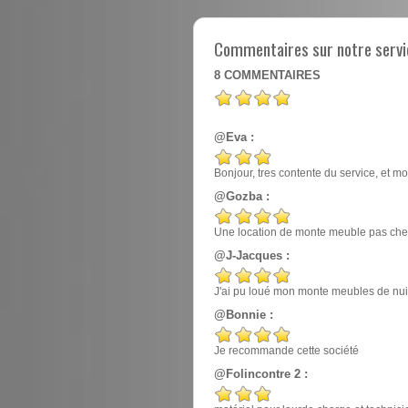
Commentaires sur notre servi
8
COMMENTAIRES
@Eva :
Bonjour, tres contente du service, et mo
@Gozba :
Une location de monte meuble pas cher
@J-Jacques :
J'ai pu loué mon monte meubles de nuit, e
@Bonnie :
Je recommande cette société
@Folincontre 2 :