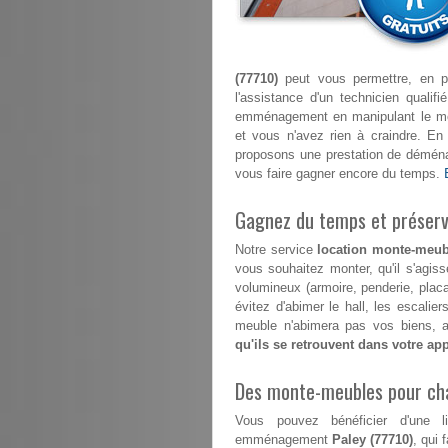
(77710)
peut vous permettre, en pl
l'assistance d'un technicien quali
emménagement en manipulant le mont
et vous n'avez rien à craindre. E
proposons une prestation de déménag
vous faire gagner encore du temps.
Gagnez du temps et préserve
Notre service
location monte-meub
vous souhaitez monter, qu'il s'agis
volumineux (armoire, penderie, plac
évitez d'abimer le hall, les escali
meuble n'abimera pas vos biens, au
qu'ils se retrouvent dans votre ap
Des monte-meubles pour ch
Vous pouvez bénéficier d'une l
emménagement
Paley (77710)
, qui 