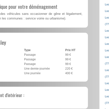
lique pour votre déménagement
Loc
Loc
des véhicules sans occasionner de gêne et légalement,
Loc
n les communes : service voirie ou urbanisme).
(77
Loc
Loc
ley
Loc
Type
Prix HT
Loc
Passage
99 €
Loc
Passage
99 €
(77
Passage
99 €
Une demie-journée
220 €
Loc
Une journée
400 €
(77
Loc
Loc
 d'intérieur :
Loc
(77