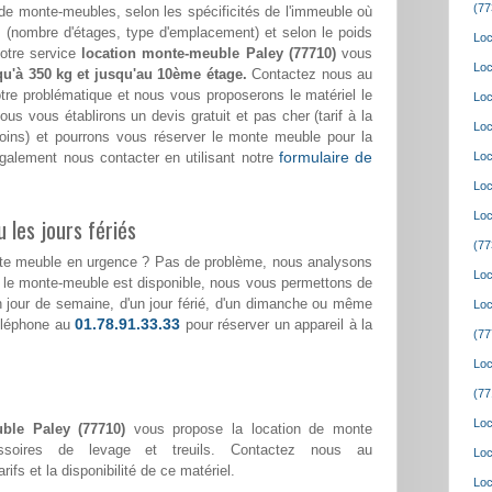
(77
de monte-meubles, selon les spécificités de l'immeuble où
(nombre d'étages, type d'emplacement) et selon le poids
Loc
notre service
location monte-meuble Paley (77710)
vous
Loc
qu'à 350 kg et jusqu'au 10ème étage.
Contactez nous au
tre problématique et nous vous proposerons le matériel le
Loc
us vous établirons un devis gratuit et pas cher (tarif à la
Loc
soins) et pourrons vous réserver le monte meuble pour la
formulaire de
galement nous contacter en utilisant notre
Loc
Loc
Loc
 les jours fériés
(77
nte meuble en urgence ? Pas de problème, nous analysons
Loc
i le monte-meuble est disponible, nous vous permettons de
'un jour de semaine, d'un jour férié, d'un dimanche ou même
Loc
01.78.91.33.33
téléphone au
pour réserver un appareil à la
(77
Loc
(77
Loc
ble Paley (77710)
vous propose la location de monte
ssoires de levage et treuils. Contactez nous au
Loc
rifs et la disponibilité de ce matériel.
Loc