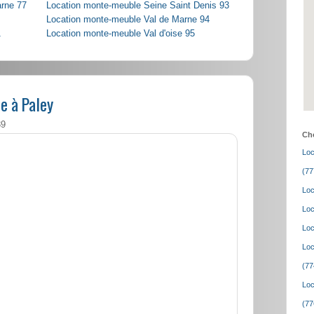
arne 77
Location monte-meuble Seine Saint Denis 93
Location monte-meuble Val de Marne 94
1
Location monte-meuble Val d'oise 95
e à Paley
39
Cho
Loc
(77
Loc
Loc
Loc
Loc
(77
Loc
(77