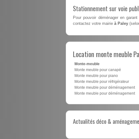
Stationnement sur voie pub
Pour pouvoir déménager en garant 
contactez votre mairie
à Paley
(selo
Location monte meuble Pa
Monte-meuble
Monte meuble pour canapé
Monte meuble pour piano
Monte meuble pour réfrigérateur
Monte meuble pour déménagement
Monte meuble pour déménagement
Actualités déco & aménagement