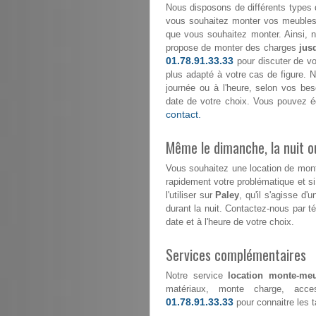
Nous disposons de différents types 
vous souhaitez monter vos meubles 
que vous souhaitez monter. Ainsi, 
propose de monter des charges
jus
01.78.91.33.33
pour discuter de vo
plus adapté à votre cas de figure. No
journée ou à l'heure, selon vos be
date de votre choix. Vous pouvez é
contact.
Même le dimanche, la nuit ou
Vous souhaitez une location de mo
rapidement votre problématique et s
l'utiliser sur
Paley
, qu'il s'agisse d
durant la nuit. Contactez-nous par 
date et à l'heure de votre choix.
Services complémentaires
Notre service
location monte-meu
matériaux, monte charge, acce
01.78.91.33.33
pour connaitre les ta