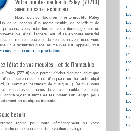
Votre monte-meuble à Paley (77710)
avec ou sans technicien
(77
Loc
Notre service
location monte-meuble Paley
us de la location d'un monte-meuble, de bénéficier de
Loc
fié qui pourra vous aider lors de votre déménagement ou
Loc
e-meuble. Ainsi, l'appareil est utilisé
en toute sécurité
Loc
n plus du monte meuble et de son technicien, nous vous
eur : le technicien place les meubles sur l'appareil, pour
Loc
En savoir plus sur nos prestations.
(77
z l'état de vos meubles... et de l'immeuble
Loc
(77
le Paley (77710)
vous permet d'éviter d'abimer l'objet que
Loc
se d'un meuble encombrant, d'un piano ou d'un autre objet
ard, lit, sommier, instrument de musique…). De plus, vous
(77
ers et les parties communes de votre immeuble. Le monte-
Loc
 contraire,
car il suffit de les poser sur l'engin pour
partement en quelques instants.
Loc
Loc
aque besoin
Loc
ivraison rapide pour votre déménagement ou votre
Loc
fait partie de notre secteur d'intervention privilégié.