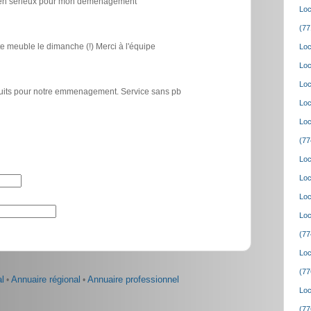
icien sérieux pour mon déménagement
Loc
(77
e meuble le dimanche (!) Merci à l'équipe
Loc
Loc
Loc
atuits pour notre emmenagement. Service sans pb
Loc
Loc
(77
Loc
Loc
Loc
Loc
(77
Loc
(77
l
•
Annuaire régional
•
Annuaire professionnel
Loc
(77