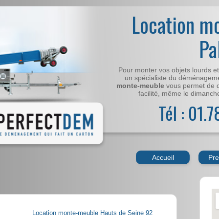
Location m
Pa
Pour monter vos objets lourds e
un spécialiste du déménageme
monte-meuble
vous permet de 
facilité, même le dimanche,
Tél : 01.
Accueil
Pre
Location monte-meuble Hauts de Seine 92