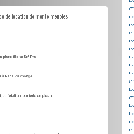
Loc
(77
ce de location de monte meubles
Loc
Loc
(77
Loc
Loc
n piano file au 5e! Eva
Loc
Loc
Loc
 à Paris, ca change
(77
Loc
t c'était un jour férié en plus :)
(77
Loc
Loc
Loc
(77