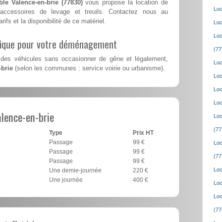
le Valence-en-brie (77830)
vous propose la location de
Loc
accessoires de levage et treuils. Contactez nous au
rifs et la disponibilité de ce matériel.
Loc
Loc
lique pour votre déménagement
(77
des véhicules sans occasionner de gêne et légalement,
Loc
-brie
(selon les communes : service voirie ou urbanisme).
Loc
Loc
Loc
lence-en-brie
Loc
(77
Type
Prix HT
Passage
99 €
Loc
Passage
99 €
(77
Passage
99 €
Loc
Une demie-journée
220 €
Une journée
400 €
Loc
Loc
(77