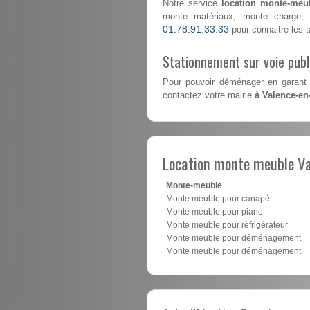
Notre service
location monte-meub
monte matériaux, monte charge, 
01.78.91.33.33
pour connaitre les ta
Stationnement sur voie pub
Pour pouvoir déménager en garant 
contactez votre mairie
à Valence-en
Location monte meuble Va
Monte-meuble
Monte meuble pour canapé
Monte meuble pour piano
Monte meuble pour réfrigérateur
Monte meuble pour déménagement
Monte meuble pour déménagement