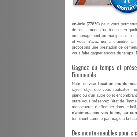
en-brie (77830)
peut vous permettre,
de l'assistance d'un technicien qua
emménagement en manipulant le mont
et vous n'avez rien à craindre. E
proposons une prestation de déménag
vous faire gagner encore du temps.
Gagnez du temps et préser
l'immeuble
Notre service
location monte-meub
rayer l'objet que vous souhaitez mon
piano ou d'un autre objet encombrant 
outre vous préservez l'état de l'im
manoeuvres à effectuer dans le hall,
n'abimera pas vos biens, au cont
terminent comme par magie à la hau
Des monte-meubles pour ch