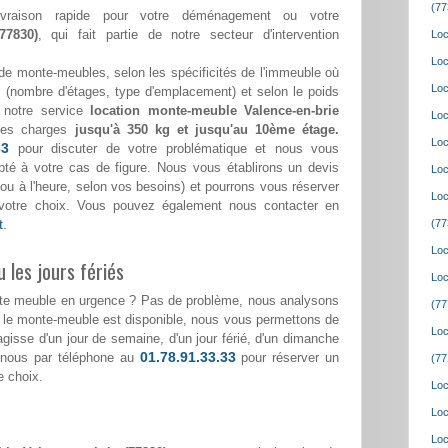
(77
ivraison rapide pour votre déménagement ou votre
77830)
, qui fait partie de notre secteur d'intervention
Loc
Loc
de monte-meubles, selon les spécificités de l'immeuble où
Loc
(nombre d'étages, type d'emplacement) et selon le poids
 notre service
location monte-meuble Valence-en-brie
Loc
des charges
jusqu'à 350 kg et jusqu'au 10ème étage.
Loc
33
pour discuter de votre problématique et nous vous
pté à votre cas de figure. Nous vous établirons un devis
Loc
ée ou à l'heure, selon vos besoins) et pourrons vous réserver
Loc
votre choix. Vous pouvez également nous contacter en
t.
(77
Loc
 les jours fériés
Loc
nte meuble en urgence ? Pas de problème, nous analysons
(77
i le monte-meuble est disponible, nous vous permettons de
Loc
s'agisse d'un jour de semaine, d'un jour férié, d'un dimanche
01.78.91.33.33
-nous par téléphone au
pour réserver un
(77
e choix.
Loc
Loc
Loc