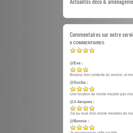
Actualités déco & aménagement
Commentaires sur notre servi
8
COMMENTAIRES
@Eva :
Bonjour, tres contente du service, et mo
@Gozba :
Une location de monte meuble pas cher
@J-Jacques :
J'ai pu loué mon monte meubles de nuit, e
@Bonnie :
Je recommande cette société