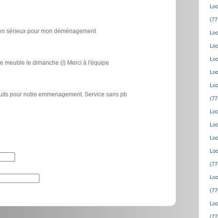
Loc
(77
icien sérieux pour mon déménagement
Loc
Loc
Loc
e meuble le dimanche (!) Merci à l'équipe
Loc
Loc
atuits pour notre emmenagement. Service sans pb
(77
Loc
Loc
Loc
Loc
(77
Loc
(77
Loc
(77