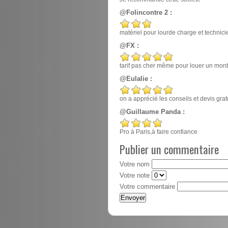
@Folincontre 2 :
matériel pour lourde charge et techn
@FX :
tarif pas cher même pour louer un mont
@Eulalie :
on a apprécié les conseils et devis gr
@Guillaume Panda :
Pro à Paris,à faire confiance
Publier un commentaire
Votre nom
Votre note
Votre commentaire