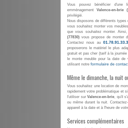
Vous pouvez bénéficier d'une l
emménagement
Valence-en-brie (
privilégié.
Nous disposons de différents types 
vous souhaitez monter vos meubles 
que vous souhaitez monter. Ainsi,
(77830)
vous propose de monter 
01.78.91.33.
Contactez nous au
proposerons le matériel le plus ada
gratuit et pas cher (tarif à la journ
le monte meuble pour la date de 
formulaire de contac
utilisant notre
Même le dimanche, la nuit ou
Vous souhaitez une location de mo
rapidement votre problématique et s
l'utiliser sur
Valence-en-brie
, qu'il 
ou même durant la nuit. Contactez
appareil à la date et à l'heure de votr
Services complémentaires