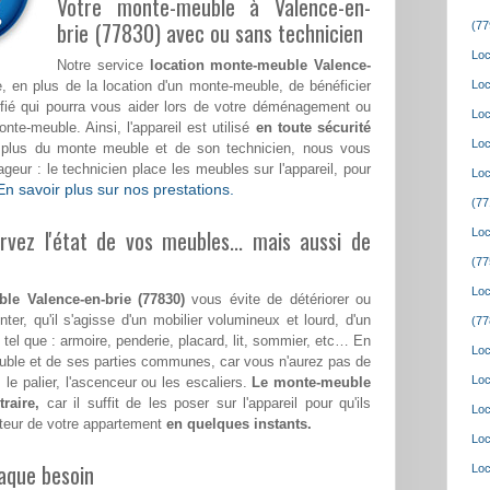
Votre monte-meuble à Valence-en-
brie (77830) avec ou sans technicien
(77
Loc
Notre service
location monte-meuble Valence-
 en plus de la location d'un monte-meuble, de bénéficier
Loc
lifié qui pourra vous aider lors de votre déménagement ou
Loc
e-meuble. Ainsi, l'appareil est utilisé
en toute sécurité
Loc
n plus du monte meuble et de son technicien, nous vous
eur : le technicien place les meubles sur l'appareil, pour
Loc
En savoir plus sur nos prestations.
(77
vez l'état de vos meubles... mais aussi de
Loc
(77
Loc
le Valence-en-brie (77830)
vous évite de détériorer ou
ter, qu'il s'agisse d'un mobilier volumineux et lourd, d'un
(77
tel que : armoire, penderie, placard, lit, sommier, etc… En
Loc
meuble et de ses parties communes, car vous n'aurez pas de
Loc
 le palier, l'ascenceur ou les escaliers.
Le monte-meuble
raire,
car il suffit de les poser sur l'appareil pour qu'ils
Loc
teur de votre appartement
en quelques instants.
Loc
aque besoin
Loc