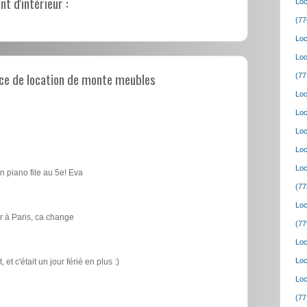
 d'intérieur :
Loc
(77
Loc
Loc
ce de location de monte meubles
(77
Loc
Loc
Loc
Loc
Loc
n piano file au 5e! Eva
(77
Loc
 à Paris, ca change
(77
Loc
Loc
t c'était un jour férié en plus :)
Loc
(77