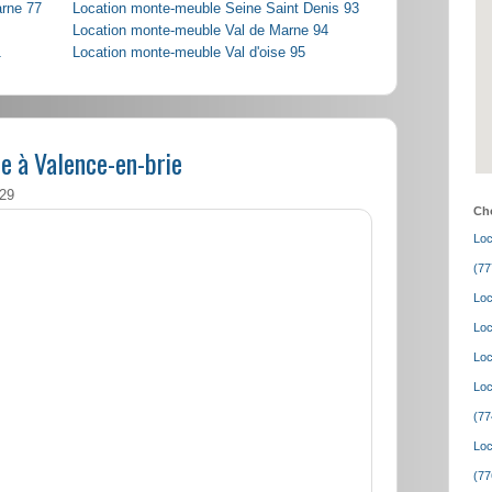
arne 77
Location monte-meuble Seine Saint Denis 93
Location monte-meuble Val de Marne 94
1
Location monte-meuble Val d'oise 95
e à Valence-en-brie
:29
Cho
Loc
(77
Loc
Loc
Loc
Loc
(77
Loc
(77