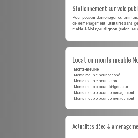
Stationnement sur voie pub
Pour pouvoir déménager ou emménag
de déménagement, utilitaire) sans gên
mairie
à Noisy-rudignon
(selon les v
Location monte meuble No
Monte-meuble
Monte meuble pour canapé
Monte meuble pour piano
Monte meuble pour réfrigérateur
Monte meuble pour déménagement
Monte meuble pour déménagement
Actualités déco & aménagement