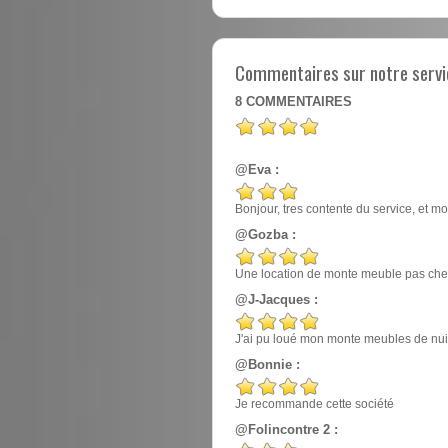
Commentaires sur notre servi
8
COMMENTAIRES
@Eva :
Bonjour, tres contente du service, et mo
@Gozba :
Une location de monte meuble pas cher
@J-Jacques :
J'ai pu loué mon monte meubles de nuit, e
@Bonnie :
Je recommande cette société
@Folincontre 2 :