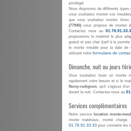
privilégié.
Nous disposons de différents types 
vous souhaitez monter vos meubles 
que vous souhaitez monter. Ainsi,
(77940)
vous propose de monter 
01.78.91.33.
Contactez nous au
proposerons le matériel le plus ada
gratuit et pas cher (tarif à la journ
le monte meuble pour la date de 
formulaire de contac
utilisant notre
Dimanche, nuit ou jours féri
Vous souhaitez louer un monte 
rapidement votre besoin et si le maté
Noisy-rudignon
, qu'il s'agisse d'
01
durant la nuit. Contactez-nous au
Services complémentaires
Notre service
location monte-meub
monte matériaux, monte charge, 
01.78.91.33.33
pour connaitre les ta