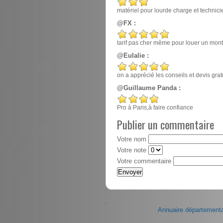
matériel pour lourde charge et techn
@FX :
tarif pas cher même pour louer un mont
@Eulalie :
on a apprécié les conseils et devis gr
@Guillaume Panda :
Pro à Paris,à faire confiance
Publier un commentaire
Votre nom
Votre note
Votre commentaire
-
Annuaire départementa