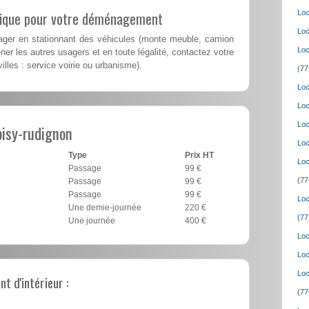
lique pour votre déménagement
Loc
Loc
er en stationnant des véhicules (monte meuble, camion
Loc
er les autres usagers et en toute légalité, contactez votre
illes : service voirie ou urbanisme).
(77
Loc
Loc
Loc
isy-rudignon
Loc
Type
Prix HT
Loc
Passage
99 €
(77
Passage
99 €
Passage
99 €
Loc
Une demie-journée
220 €
(77
Une journée
400 €
Loc
Loc
Loc
 d'intérieur :
(77