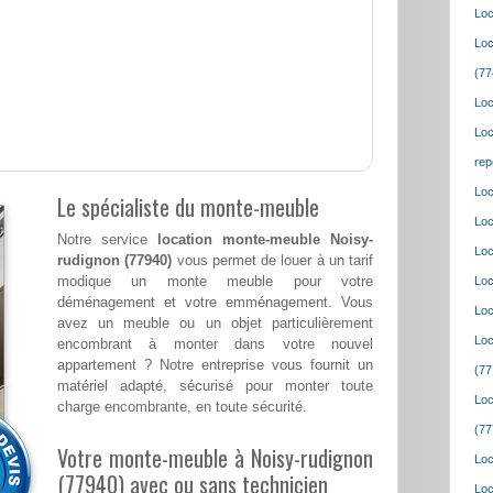
Loc
Loc
(77
Loc
Loc
rep
Loc
Le spécialiste du monte-meuble
Loc
Notre service
location monte-meuble Noisy-
Loc
rudignon (77940)
vous permet de louer à un tarif
modique un monte meuble pour votre
Loc
déménagement et votre emménagement. Vous
Loc
avez un meuble ou un objet particulièrement
Loc
encombrant à monter dans votre nouvel
appartement ? Notre entreprise vous fournit un
(77
matériel adapté, sécurisé pour monter toute
Loc
charge encombrante, en toute sécurité.
(77
Votre monte-meuble à Noisy-rudignon
Loc
(77940) avec ou sans technicien
Loc