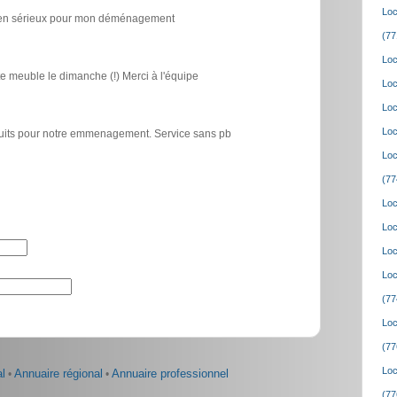
Loc
icien sérieux pour mon déménagement
(77
Loc
e meuble le dimanche (!) Merci à l'équipe
Loc
Loc
Loc
atuits pour notre emmenagement. Service sans pb
Loc
(77
Loc
Loc
Loc
Loc
(77
Loc
(77
Loc
l
•
Annuaire régional
•
Annuaire professionnel
(77