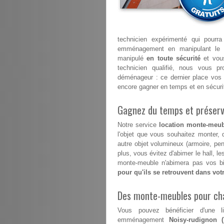
technicien expérimenté qui pourr
emménagement en manipulant le 
manipulé
en toute sécurité
et vous
technicien qualifié, nous vous p
déménageur : ce dernier place vos 
encore gagner en temps et en sécuri
Gagnez du temps et préserve
Notre service
location monte-meub
l'objet que vous souhaitez monter, 
autre objet volumineux (armoire, pe
plus, vous évitez d'abimer le hall, 
monte-meuble n'abimera pas vos bi
pour qu'ils se retrouvent dans vo
Des monte-meubles pour ch
Vous pouvez bénéficier d'une l
emménagement
Noisy-rudignon (