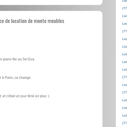
Loc
(77
Loc
ce de location de monte meubles
Loc
(77
Loc
Loc
Loc
n piano file au 5e! Eva
Loc
Loc
(77
 à Paris, ca change
Loc
(77
t c'était un jour férié en plus :)
Loc
Loc
Loc
(77