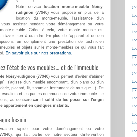
Notre service
location monte-meuble Noisy-
(77
rudignon (77940)
vous propose en plus de la
Loc
location du monte-meuble, l'assistance d'un
a vous assister pendant votre déménagement ou votre
Loc
monte-meuble. Grâce à cela, votre monte meuble est
Loc
 n'avez rien à craindre. En plus de l'appareil et de son
Loc
roposons en complément une prestation de technicien
meubles et objets sur le monte-meubles ce qui vous fait
Loc
En savoir plus sur nos prestations.
té.
(77
z l'état de vos meubles... et de l'immeuble
Loc
(77
le Noisy-rudignon (77940)
vous permet d'éviter d'abimer
Loc
qu'il s'agisse d'un meuble encombrant, d'un piano ou d'un
nderie, placard, lit, sommier, instrument de musique…). De
(77
les escaliers et les parties communes de votre immeuble. Le
Loc
ens, au contraire,
car il suffit de les poser sur l'engin
tre appartement en quelques instants.
Loc
Loc
aque besoin
Loc
ivraison rapide pour votre déménagement ou votre
Loc
77940)
, qui fait partie de notre secteur d'intervention