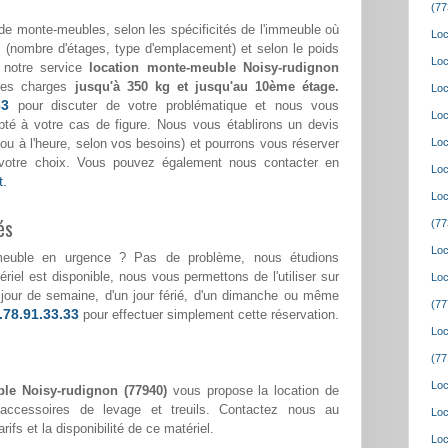
(77
de monte-meubles, selon les spécificités de l'immeuble où
Loc
(nombre d'étages, type d'emplacement) et selon le poids
Loc
 notre service
location monte-meuble Noisy-rudignon
des charges
jusqu'à 350 kg et jusqu'au 10ème étage.
Loc
33
pour discuter de votre problématique et nous vous
Loc
pté à votre cas de figure. Nous vous établirons un devis
ée ou à l'heure, selon vos besoins) et pourrons vous réserver
Loc
votre choix. Vous pouvez également nous contacter en
Loc
t.
Loc
és
(77
Loc
meuble en urgence ? Pas de problème, nous étudions
riel est disponible, nous vous permettons de l'utiliser sur
Loc
un jour de semaine, d'un jour férié, d'un dimanche ou même
(77
.78.91.33.33
pour effectuer simplement cette réservation.
Loc
(77
Loc
le Noisy-rudignon (77940)
vous propose la location de
accessoires de levage et treuils. Contactez nous au
Loc
rifs et la disponibilité de ce matériel.
Loc