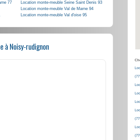
arne 77
Location monte-meuble Seine Saint Denis 93
Location monte-meuble Val de Marne 94
1
Location monte-meuble Val d'oise 95
e à Noisy-rudignon
Cho
Loc
(77
Loc
Loc
Loc
Loc
(77
Loc
(77