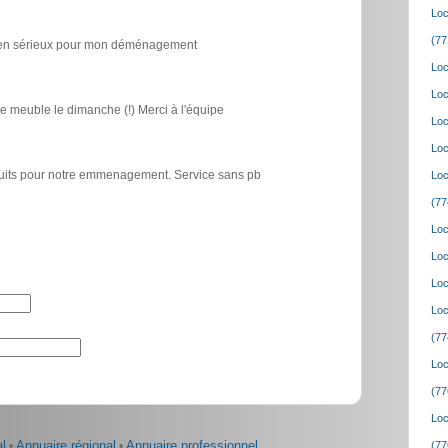
Loc
(77
icien sérieux pour mon déménagement
Loc
Loc
e meuble le dimanche (!) Merci à l'équipe
Loc
Loc
atuits pour notre emmenagement. Service sans pb
Loc
(77
Loc
Loc
Loc
Loc
(77
Loc
(77
Loc
l
•
Annuaire régional
•
Annuaire professionnel
(77