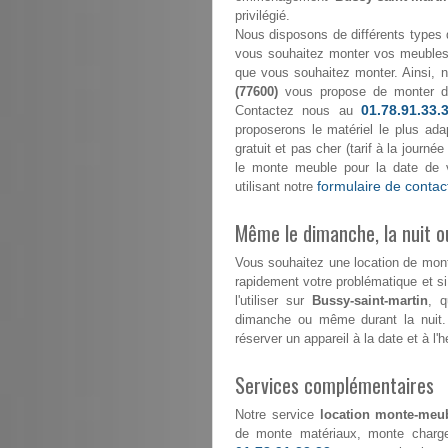
privilégié.
Nous disposons de différents types 
vous souhaitez monter vos meubles 
que vous souhaitez monter. Ainsi, 
(77600)
vous propose de monter 
01.78.91.33.
Contactez nous au
proposerons le matériel le plus ada
gratuit et pas cher (tarif à la journ
le monte meuble pour la date de 
formulaire de contac
utilisant notre
Même le dimanche, la nuit ou
Vous souhaitez une location de mo
rapidement votre problématique et s
l'utiliser sur
Bussy-saint-martin
, q
dimanche ou même durant la nuit.
réserver un appareil à la date et à l'
Services complémentaires
Notre service
location monte-meub
de monte matériaux, monte charge