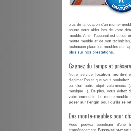
plus de la location d'un monte-meuble
pourra vous aider lors de votre 
meuble. Ainsi, l'appareil est utilisé
e
monte meuble et de son technicien
technicien place les meubles sur l'a
plus sur nos prestations.
Gagnez du temps et préserve
Notre service
location monte-meu
d'abimer l'objet que vous souhaitez
ou d'un autre objet volumineux (a
musique…). De plus, vous évitez d'
votre immeuble. Le monte-meuble n'
poser sur l'engin pour qu'ils se r
Des monte-meubles pour ch
Vous pouvez bénéficier d'une l
emménagement
Bussy-saint-marti