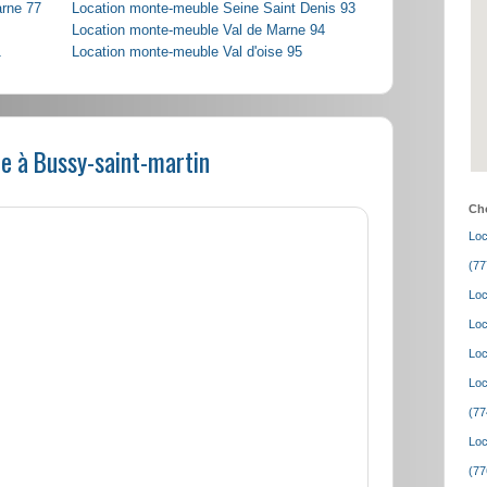
arne 77
Location monte-meuble Seine Saint Denis 93
Location monte-meuble Val de Marne 94
1
Location monte-meuble Val d'oise 95
e à Bussy-saint-martin
Cho
Loc
(77
Loc
Loc
Loc
Loc
(77
Loc
(77