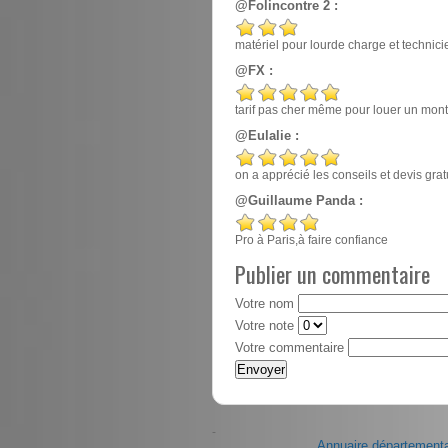
@Folincontre 2 :
matériel pour lourde charge et techn
@FX :
tarif pas cher même pour louer un mont
@Eulalie :
on a apprécié les conseils et devis gr
@Guillaume Panda :
Pro à Paris,à faire confiance
Publier un commentaire
Votre nom
Votre note
Votre commentaire
-
Annuaire départementa