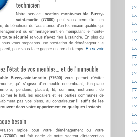
technicien
(77
Notre service
location monte-meuble Bussy-
Loc
saint-martin (77600)
peut vous permettre, en
Loc
, de bénéficier de l'assistance d'un technicien qualifié qui
déménagement ou emménagement en manipulant le monte-
Loc
n toute sécurité
et vous n'avez rien à craindre. En plus du
Loc
, nous vous proposons une prestation de déménageur : le
En savoir
ppareil, pour vous faire gagner encore du temps.
Loc
(77
Loc
z l'état de vos meubles... et de l'immeuble
(77
ble Bussy-saint-martin (77600)
vous permet d'éviter
Loc
 monter, qu'il s'agisse d'un meuble encombrant, d'un piano
rmoire, penderie, placard, lit, sommier, instrument de
(77
abimer le hall, les escaliers et les parties communes de
Loc
abimera pas vos biens, au contraire,
car il suffit de les
Loc
etrouvent dans votre appartement en quelques instants.
Loc
aque besoin
Loc
ivraison rapide pour votre déménagement ou votre
Loc
n (77600)
, qui fait partie de notre secteur d'intervention