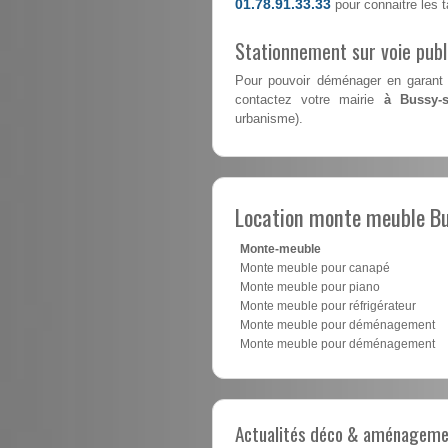
01.78.91.33.33
pour connaitre les ta
Stationnement sur voie pub
Pour pouvoir déménager en garant 
contactez votre mairie
à Bussy-s
urbanisme).
Location monte meuble Bu
Monte-meuble
Monte meuble pour canapé
Monte meuble pour piano
Monte meuble pour réfrigérateur
Monte meuble pour déménagement
Monte meuble pour déménagement
Actualités déco & aménagement