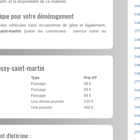
rifs et la disponibilité de ce matériel.
Loc
lique pour votre déménagement
Loc
Loc
des véhicules sans occasionner de gêne et légalement,
aint-martin
(selon les communes : service voirie ou
(77
Loc
Loc
Loc
ssy-saint-martin
Loc
Loc
Type
Prix HT
(77
Passage
99 €
Passage
99 €
Loc
Passage
99 €
(77
Une demie-journée
220 €
Loc
Une journée
400 €
Loc
Loc
(77
 d'intérieur :