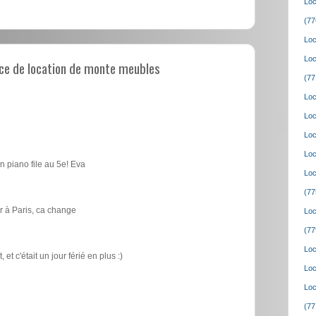
Loc
(77
Loc
Loc
ce de location de monte meubles
(77
Loc
Loc
Loc
Loc
n piano file au 5e! Eva
Loc
(77
 à Paris, ca change
Loc
(77
Loc
t c'était un jour férié en plus :)
Loc
Loc
(77