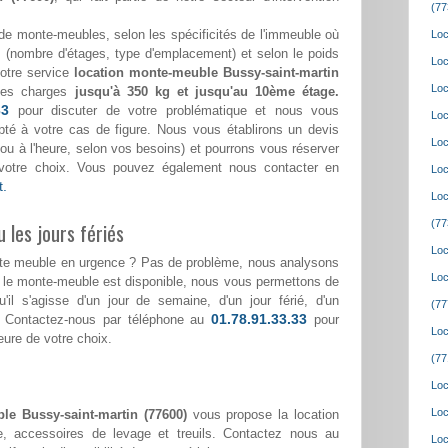
(77
de monte-meubles, selon les spécificités de l'immeuble où
Loc
(nombre d'étages, type d'emplacement) et selon le poids
Loc
notre service
location monte-meuble Bussy-saint-martin
Loc
des charges
jusqu'à 350 kg et jusqu'au 10ème étage.
33
pour discuter de votre problématique et nous vous
Loc
pté à votre cas de figure. Nous vous établirons un devis
Loc
ée ou à l'heure, selon vos besoins) et pourrons vous réserver
votre choix. Vous pouvez également nous contacter en
Loc
t.
Loc
(77
 les jours fériés
Loc
nte meuble en urgence ? Pas de problème, nous analysons
Loc
i le monte-meuble est disponible, nous vous permettons de
u'il s'agisse d'un jour de semaine, d'un jour férié, d'un
(77
01.78.91.33.33
 Contactez-nous par téléphone au
pour
Loc
heure de votre choix.
(77
Loc
Loc
le Bussy-saint-martin (77600)
vous propose la location
, accessoires de levage et treuils. Contactez nous au
Loc