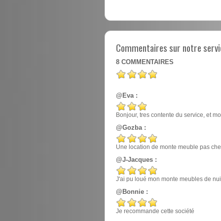
Commentaires sur notre servi
8
COMMENTAIRES
@Eva :
Bonjour, tres contente du service, et mo
@Gozba :
Une location de monte meuble pas cher
@J-Jacques :
J'ai pu loué mon monte meubles de nuit, e
@Bonnie :
Je recommande cette société