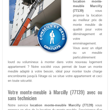
location monte-
meuble Marcilly
(77139)
vous
propose la location
au meilleur prix de
monte meuble de
qualité pour votre
déménagement et
votre
emménagement.
Vous avez un objet
ou un meuble
particulièrement
lourd ou volumineux à monter dans votre nouveau logement
appartement ? Notre société vous permet de louer un monte
meuble adapté à votre besoin, idéal pour monter toute charge
encombrante jusqu'à l'étage où se situe votre appartement et ceci
en toute sécurité.
Votre monte-meuble à Marcilly (77139) avec ou
sans technicien
Notre service
location monte-meuble Marcilly (77139)
vous
propose en plus de la location du monte-meuble, l'assistance d'un