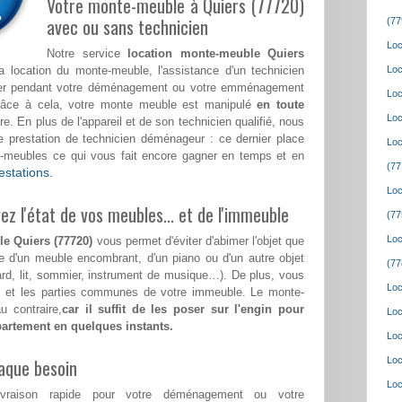
Votre monte-meuble à Quiers (77720)
avec ou sans technicien
(77
Loc
Notre service
location monte-meuble Quiers
location du monte-meuble, l'assistance d'un technicien
Loc
ster pendant votre déménagement ou votre emménagement
Loc
râce à cela, votre monte meuble est manipulé
en toute
Loc
e. En plus de l'appareil et de son technicien qualifié, nous
prestation de technicien déménageur : ce dernier place
Loc
e-meubles ce qui vous fait encore gagner en temps et en
(77
estations.
Loc
z l'état de vos meubles... et de l'immeuble
(77
Loc
e Quiers (77720)
vous permet d'éviter d'abimer l'objet que
se d'un meuble encombrant, d'un piano ou d'un autre objet
(77
ard, lit, sommier, instrument de musique…). De plus, vous
Loc
ers et les parties communes de votre immeuble. Le monte-
 contraire,
car il suffit de les poser sur l'engin pour
Loc
partement en quelques instants.
Loc
aque besoin
Loc
Loc
ivraison rapide pour votre déménagement ou votre