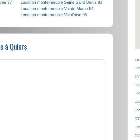
arne 77
Location monte-meuble Seine Saint Denis 93
Location monte-meuble Val de Marne 94
1
Location monte-meuble Val d'oise 95
e à Quiers
Cho
Loc
(77
Loc
Loc
Loc
Loc
(77
Loc
(77