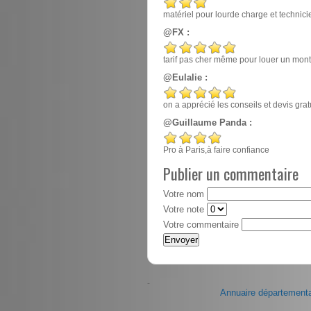
matériel pour lourde charge et techn
@FX :
tarif pas cher même pour louer un mont
@Eulalie :
on a apprécié les conseils et devis gr
@Guillaume Panda :
Pro à Paris,à faire confiance
Publier un commentaire
Votre nom
Votre note
Votre commentaire
-
Annuaire départementa