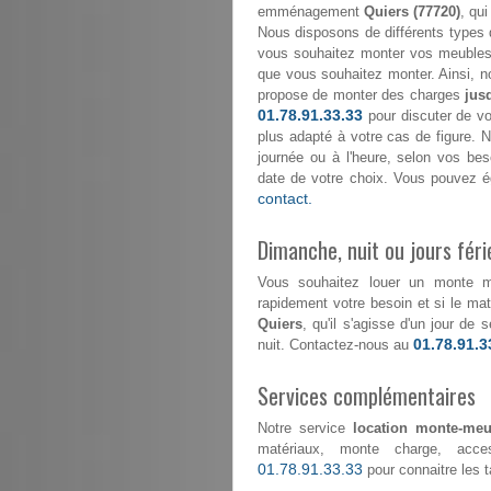
emménagement
Quiers (77720)
, qui
Nous disposons de différents types 
vous souhaitez monter vos meubles 
que vous souhaitez monter. Ainsi, n
propose de monter des charges
jus
01.78.91.33.33
pour discuter de vo
plus adapté à votre cas de figure. No
journée ou à l'heure, selon vos be
date de votre choix. Vous pouvez é
contact.
Dimanche, nuit ou jours féri
Vous souhaitez louer un monte 
rapidement votre besoin et si le maté
Quiers
, qu'il s'agisse d'un jour de
01.78.91.3
nuit. Contactez-nous au
Services complémentaires
Notre service
location monte-meu
matériaux, monte charge, acce
01.78.91.33.33
pour connaitre les ta