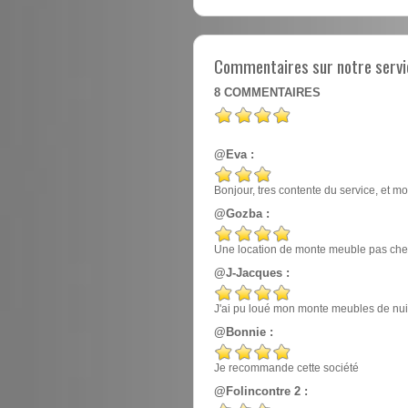
Commentaires sur notre servi
8
COMMENTAIRES
@Eva :
Bonjour, tres contente du service, et mo
@Gozba :
Une location de monte meuble pas cher
@J-Jacques :
J'ai pu loué mon monte meubles de nuit, e
@Bonnie :
Je recommande cette société
@Folincontre 2 :