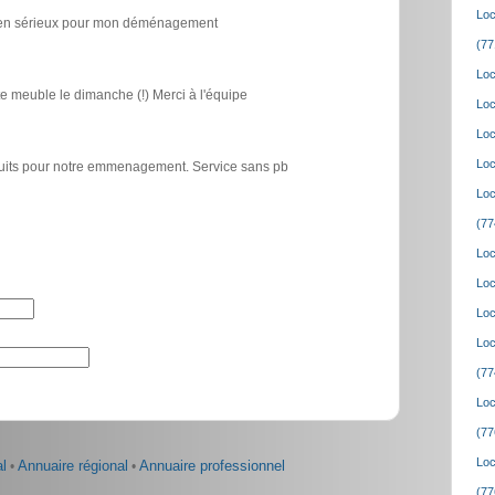
Loc
icien sérieux pour mon déménagement
(77
Loc
e meuble le dimanche (!) Merci à l'équipe
Loc
Loc
Loc
atuits pour notre emmenagement. Service sans pb
Loc
(77
Loc
Loc
Loc
Loc
(77
Loc
(77
Loc
l
•
Annuaire régional
•
Annuaire professionnel
(77