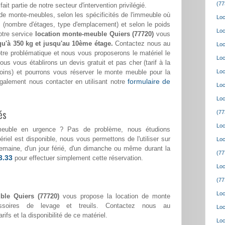
(77
 fait partie de notre secteur d'intervention privilégié.
de monte-meubles, selon les spécificités de l'immeuble où
Loc
(nombre d'étages, type d'emplacement) et selon le poids
Loc
otre service
location monte-meuble Quiers (77720)
vous
qu'à 350 kg et jusqu'au 10ème étage.
Contactez nous au
Loc
tre problématique et nous vous proposerons le matériel le
Loc
us vous établirons un devis gratuit et pas cher (tarif à la
soins) et pourrons vous réserver le monte meuble pour la
Loc
formulaire de
galement nous contacter en utilisant notre
Loc
Loc
és
(77
Loc
meuble en urgence ? Pas de problème, nous étudions
riel est disponible, nous vous permettons de l'utiliser sur
Loc
 semaine, d'un jour férié, d'un dimanche ou même durant la
(77
3.33
pour effectuer simplement cette réservation.
Loc
(77
Loc
ble Quiers (77720)
vous propose la location de monte
ssoires de levage et treuils. Contactez nous au
Loc
rifs et la disponibilité de ce matériel.
Loc