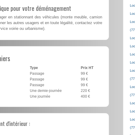
lique pour votre déménagement
Loc
Loc
er en stationnant des véhicules (monte meuble, camion
Loc
er les autres usagers et en toute légalité, contactez votre
ervice voirie ou urbanisme).
(77
Loc
Loc
Loc
iers
Loc
Type
Prix HT
Loc
Passage
99 €
(77
Passage
99 €
Passage
99 €
Loc
Une demie-journée
220 €
(77
Une journée
400 €
Loc
Loc
Loc
 d'intérieur :
(77