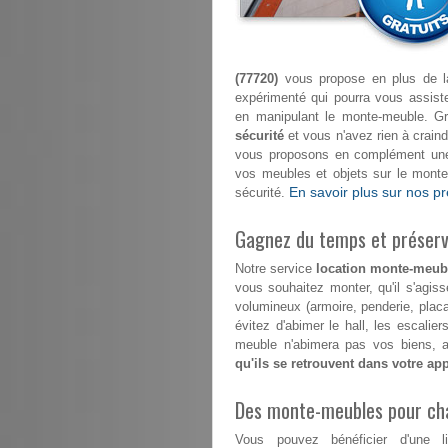
(77720)
vous propose en plus de la 
expérimenté qui pourra vous assi
en manipulant le monte-meuble. G
sécurité
et vous n'avez rien à craindr
vous proposons en complément une 
vos meubles et objets sur le mont
En savoir plus sur nos pr
sécurité.
Gagnez du temps et préserve
Notre service
location monte-meubl
vous souhaitez monter, qu'il s'agis
volumineux (armoire, penderie, plac
évitez d'abimer le hall, les escali
meuble n'abimera pas vos biens, au
qu'ils se retrouvent dans votre ap
Des monte-meubles pour ch
Vous pouvez bénéficier d'une l