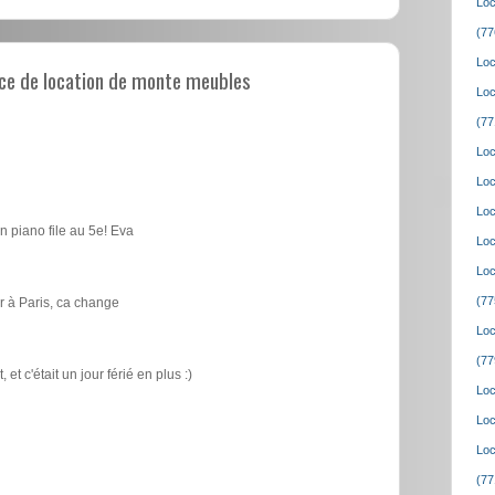
Loc
(77
Loc
ce de location de monte meubles
Loc
(77
Loc
Loc
Loc
n piano file au 5e! Eva
Loc
Loc
(77
 à Paris, ca change
Loc
(77
t c'était un jour férié en plus :)
Loc
Loc
Loc
(77