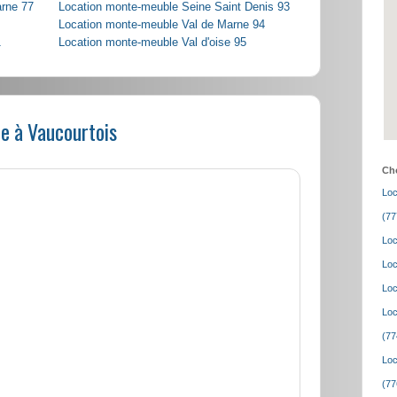
arne 77
Location monte-meuble Seine Saint Denis 93
Location monte-meuble Val de Marne 94
1
Location monte-meuble Val d'oise 95
e à Vaucourtois
Cho
Loc
(77
Loc
Loc
Loc
Loc
(77
Loc
(77