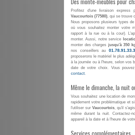
Des monte-meubles pour ch
Profitez d'une livraison expre
Vaucourtois (77580)
, qui se trouve 
Nous proposons plusieurs types de 
où vous souhaitez monter votre mo
rapport à la rue ou à la cour). L'
monter. Aussi, notre service
locat
monter des charges
jusqu'à 350 k
01.78.91.33.
nos conseillers au
proposerons le matériel le plus adéqu
à la journée ou à l'heure, selon vos
date de votre choix. Vous pouvez
contact.
Même le dimanche, la nuit ou
Vous souhaitez une location de mo
rapidement votre problématique et s
l'utiliser sur
Vaucourtois
, qu'il s'ag
même durant la nuit. Contactez-
appareil à la date et à l'heure de votr
Services complémentaires