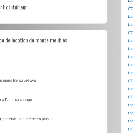
Loc
 d'intérieur :
(77
Loc
Loc
(77
ce de location de monte meubles
Loc
Loc
Loc
Loc
Loc
n piano file au 5e! Eva
(77
Loc
(77
 à Paris, ca change
Loc
Loc
t c'était un jour férié en plus :)
Loc
(77