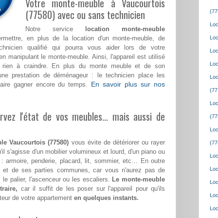
Votre monte-meuble à Vaucourtois
(77580) avec ou sans technicien
(77
Loc
Notre service
location monte-meuble
mettre, en plus de la location d'un monte-meuble, de
Loc
echnicien qualifié qui pourra vous aider lors de votre
Loc
nipulant le monte-meuble. Ainsi, l'appareil est utilisé
Loc
rien à craindre. En plus du monte meuble et de son
ne prestation de déménageur : le technicien place les
Loc
En savoir plus sur nos
 faire gagner encore du temps.
(77
Loc
vez l'état de vos meubles... mais aussi de
(77
Loc
le Vaucourtois (77580)
vous évite de détériorer ou rayer
(77
'il s'agisse d'un mobilier volumineux et lourd, d'un piano ou
Loc
 : armoire, penderie, placard, lit, sommier, etc… En outre
Loc
le et de ses parties communes, car vous n'aurez pas de
 le palier, l'ascenceur ou les escaliers.
Le monte-meuble
Loc
raire,
car il suffit de les poser sur l'appareil pour qu'ils
Loc
teur de votre appartement
en quelques instants.
Loc