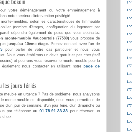
aque besoin
(77
ss pour votre déménagement ou votre emménagement
à
Loc
dans notre secteur d'intervention privilégié.
Loc
monte-meubles, selon les caractéristiques de l'immeuble
Loc
bilier (nombre d'étages, configuration du logement par
appareil dépendra également du poids que vous souhaitez
Loc
ion monte-meuble Vaucourtois (77580)
vous propose de
Loc
g et jusqu'au 10ème étage.
Prenez contact avec l'un de
33
pour parler de votre cas particulier et nous vous
Loc
at. Nous vous établirons un devis gratuit et pas cher (tarif
Loc
 besoins) et pourrons vous réserver le monte meuble pour la
page de
 également nous contacter en utilisant notre
(77
Loc
Loc
 les jours fériés
(77
nte meuble en urgence ? Pas de problème, nous analysons
Loc
i le monte-meuble est disponible, nous vous permettons de
isse d'un jour de semaine, d'un jour férié, d'un dimanche ou
(77
01.78.91.33.33
nous par téléphone au
pour réserver un
Loc
e choix.
Loc
Loc