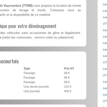
Loc
e Vaucourtois (77580)
vous propose la location de monte
ssoires de levage et treuils. Contactez nous au
Loc
rifs et la disponibilité de ce matériel.
Loc
lique pour votre déménagement
(77
Loc
des véhicules sans occasionner de gêne et légalement,
Loc
s
(selon les communes : service voirie ou urbanisme).
Loc
Loc
Loc
ucourtois
(77
Type
Prix HT
Loc
Passage
99 €
(77
Passage
99 €
Loc
Passage
99 €
Une demie-journée
220 €
Loc
Une journée
400 €
Loc
(77