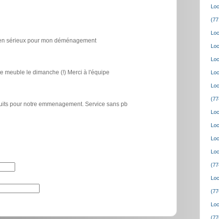
Loc
(77
Loc
icien sérieux pour mon déménagement
Loc
Loc
e meuble le dimanche (!) Merci à l'équipe
Loc
Loc
(77
atuits pour notre emmenagement. Service sans pb
Loc
Loc
Loc
Loc
(77
Loc
(77
Loc
(77