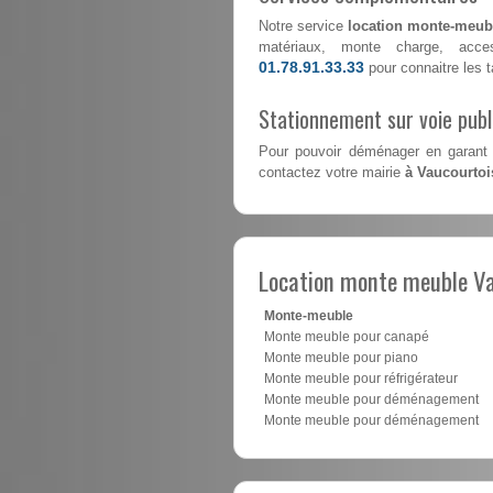
Notre service
location monte-meubl
matériaux, monte charge, acce
01.78.91.33.33
pour connaitre les ta
Stationnement sur voie pub
Pour pouvoir déménager en garant 
contactez votre mairie
à Vaucourtoi
Location monte meuble Va
Monte-meuble
Monte meuble pour canapé
Monte meuble pour piano
Monte meuble pour réfrigérateur
Monte meuble pour déménagement
Monte meuble pour déménagement