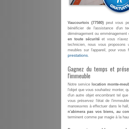
Vaucourtois (77580)
peut vous per
bénéficier de l'assistance d'un t
déménagement ou emménagement en ma
en toute sécurité
et vous n'avez 
technicien, nous vous proposons u
meubles sur l'appareil, pour vous
prestations.
Gagnez du temps et préser
l'immeuble
Notre service
location monte-meub
l'objet que vous souhaitez monter, qu
d'un autre objet encombrant tel que
vous préservez l'état de l'immeub
manoeuvres à effectuer dans le hall,
n'abimera pas vos biens, au cont
terminent comme par magie à la hau