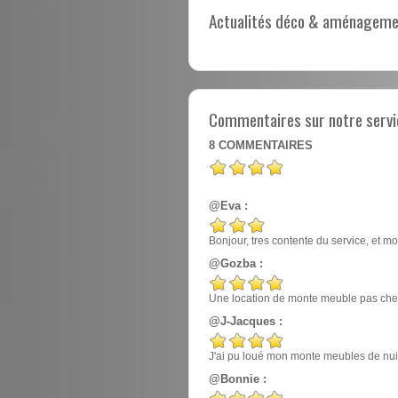
Actualités déco & aménagement
Commentaires sur notre servi
8
COMMENTAIRES
@Eva :
Bonjour, tres contente du service, et mo
@Gozba :
Une location de monte meuble pas cher
@J-Jacques :
J'ai pu loué mon monte meubles de nuit, e
@Bonnie :