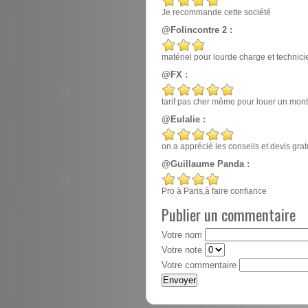
Je recommande cette société
@Folincontre 2 :
matériel pour lourde charge et techn
@FX :
tarif pas cher même pour louer un mont
@Eulalie :
on a apprécié les conseils et devis gr
@Guillaume Panda :
Pro à Paris,à faire confiance
Publier un commentaire
Votre nom
Votre note
Votre commentaire