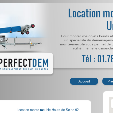
Location m
U
Pour monter vos objets lourds e
un spécialiste du déménageme
monte-meuble
vous permet de 
facilité, même le dimanche,
Tél : 01.
Accueil
Pre
Location monte-meuble Hauts de Seine 92