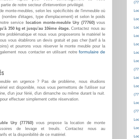
(77
t partie de notre secteur d'intervention privilégié.
de monte-meubles, selon les spécificités de l'immeuble où
Loc
(nombre d'étages, type d'emplacement) et selon le poids
Loc
 notre service
location monte-meuble Ury (77760)
vous
Loc
qu'à 350 kg et jusqu'au 10ème étage.
Contactez nous au
tre problématique et nous vous proposerons le matériel le
Loc
us vous établirons un devis gratuit et pas cher (tarif à la
Loc
soins) et pourrons vous réserver le monte meuble pour la
formulaire de
galement nous contacter en utilisant notre
Loc
Loc
(77
és
Loc
meuble en urgence ? Pas de problème, nous étudions
Loc
riel est disponible, nous vous permettons de l'utiliser sur
aine, d'un jour férié, d'un dimanche ou même durant la nuit.
(77
pour effectuer simplement cette réservation.
Loc
(77
Loc
uble Ury (77760)
vous propose la location de monte
Loc
ssoires de levage et treuils. Contactez nous au
rifs et la disponibilité de ce matériel.
Loc