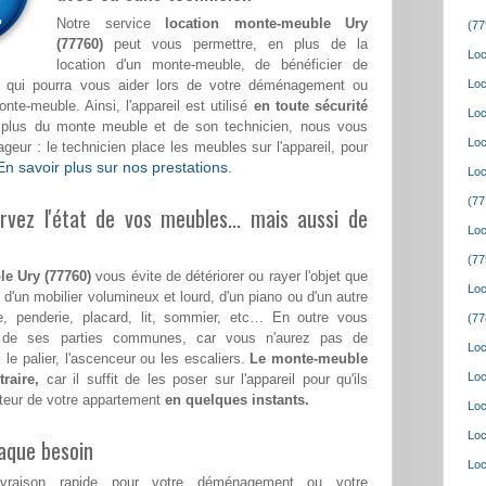
Notre service
location monte-meuble Ury
(77
(77760)
peut vous permettre, en plus de la
Loc
location d'un monte-meuble, de bénéficier de
fié qui pourra vous aider lors de votre déménagement ou
Loc
e-meuble. Ainsi, l'appareil est utilisé
en toute sécurité
Loc
n plus du monte meuble et de son technicien, nous vous
Loc
eur : le technicien place les meubles sur l'appareil, pour
En savoir plus sur nos prestations.
Loc
(77
vez l'état de vos meubles... mais aussi de
Loc
(77
e Ury (77760)
vous évite de détériorer ou rayer l'objet que
Loc
 d'un mobilier volumineux et lourd, d'un piano ou d'un autre
e, penderie, placard, lit, sommier, etc… En outre vous
(77
et de ses parties communes, car vous n'aurez pas de
Loc
 le palier, l'ascenceur ou les escaliers.
Le monte-meuble
Loc
raire,
car il suffit de les poser sur l'appareil pour qu'ils
teur de votre appartement
en quelques instants.
Loc
Loc
aque besoin
Loc
ivraison rapide pour votre déménagement ou votre