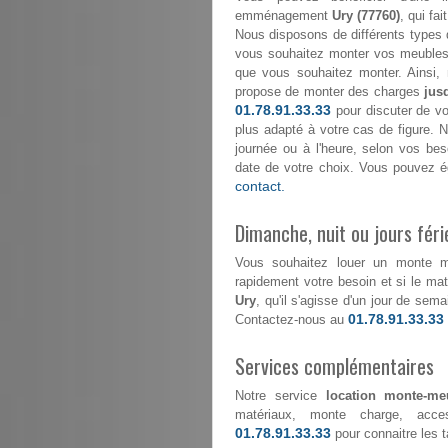
emménagement
Ury (77760)
, qui fai
Nous disposons de différents types 
vous souhaitez monter vos meubles 
que vous souhaitez monter. Ainsi,
propose de monter des charges
jus
01.78.91.33.33
pour discuter de vo
plus adapté à votre cas de figure. No
journée ou à l'heure, selon vos be
date de votre choix. Vous pouvez é
contact.
Dimanche, nuit ou jours féri
Vous souhaitez louer un monte 
rapidement votre besoin et si le maté
Ury
, qu'il s'agisse d'un jour de sem
01.78.91.33.33
Contactez-nous au
Services complémentaires
Notre service
location monte-me
matériaux, monte charge, acce
01.78.91.33.33
pour connaitre les ta