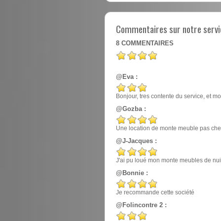
Commentaires sur notre servi
8
COMMENTAIRES
@Eva :
Bonjour, tres contente du service, et mo
@Gozba :
Une location de monte meuble pas cher
@J-Jacques :
J'ai pu loué mon monte meubles de nuit, e
@Bonnie :
Je recommande cette société
@Folincontre 2 :