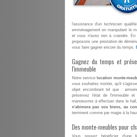
l'assistance d'un technicien quali
emménagement en manipulant le mont
et vous n'avez rien à craindre. E
proposons une prestation de déménag
vous faire gagner encore du temps.
Gagnez du temps et préser
l'immeuble
Notre service
location monte-meubl
vous souhaitez monter, qu'il s'agisse
objet encombrant tel que : armoir
préservez l'état de l'immeuble 
manoeuvres à effectuer dans le hall,
n'abimera pas vos biens, au cont
terminent comme par magie à la hau
Des monte-meubles pour ch
Vous pouvez bénéficier d'une l