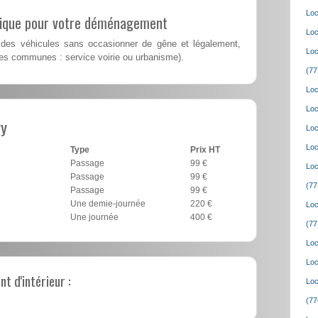
Loc
lique pour votre déménagement
Loc
des véhicules sans occasionner de gêne et légalement,
Loc
les communes : service voirie ou urbanisme).
(77
Loc
Loc
ry
Loc
Loc
Type
Prix HT
Passage
99 €
Loc
Passage
99 €
(77
Passage
99 €
Une demie-journée
220 €
Loc
Une journée
400 €
(77
Loc
Loc
 d'intérieur :
Loc
(77