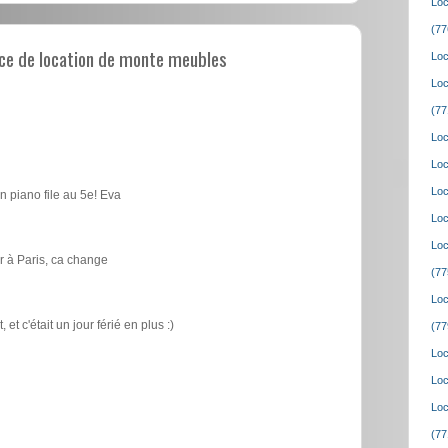
Loc
(77
ce de location de monte meubles
Loc
Loc
(77
Loc
Loc
Loc
n piano file au 5e! Eva
Loc
Loc
 à Paris, ca change
(77
Loc
t c'était un jour férié en plus :)
(77
Loc
Loc
Loc
(77