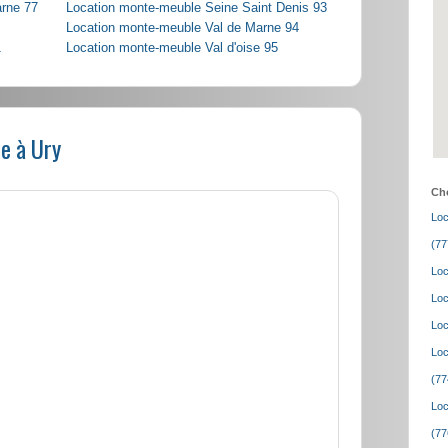
arne 77
Location monte-meuble Seine Saint Denis 93
Location monte-meuble Val de Marne 94
1
Location monte-meuble Val d'oise 95
e à Ury
Cho
Loc
(77
Loc
Loc
Loc
Loc
(77
Loc
(77