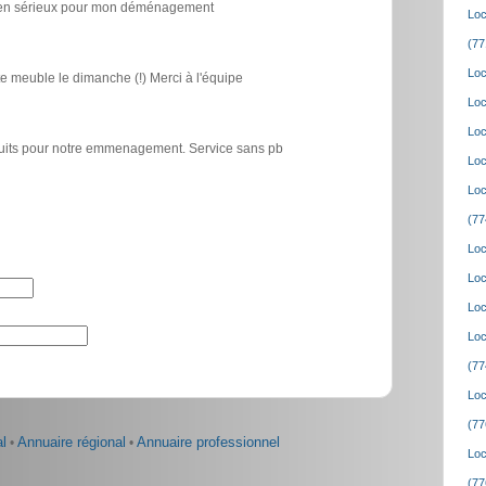
icien sérieux pour mon déménagement
Loc
(77
Loc
e meuble le dimanche (!) Merci à l'équipe
Loc
Loc
atuits pour notre emmenagement. Service sans pb
Loc
Loc
(77
Loc
Loc
Loc
Loc
(77
Loc
(77
l
•
Annuaire régional
•
Annuaire professionnel
Loc
(77