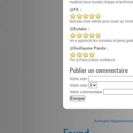
matériel pour lourde charge et techn
@FX :
tarif pas cher même pour louer un mont
@Eulalie :
on a apprécié les conseils et devis gr
@Guillaume Panda :
Pro à Paris,à faire confiance
Publier un commentaire
Votre nom
Votre note
Votre commentaire
-
Annuaire départementa