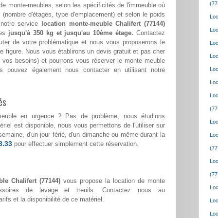
(77
de monte-meubles, selon les spécificités de l'immeuble où
(nombre d'étages, type d'emplacement) et selon le poids
Loc
 notre service
location monte-meuble Chalifert (77144)
Loc
ges
jusqu'à 350 kg et jusqu'au 10ème étage.
Contactez
ter de votre problématique et nous vous proposerons le
Loc
e figure. Nous vous établirons un devis gratuit et pas cher
Loc
lon vos besoins) et pourrons vous réserver le monte meuble
s pouvez également nous contacter en utilisant notre
Loc
Loc
Loc
és
(77
meuble en urgence ? Pas de problème, nous étudions
Loc
riel est disponible, nous vous permettons de l'utiliser sur
e semaine, d'un jour férié, d'un dimanche ou même durant la
Loc
3.33
pour effectuer simplement cette réservation.
(77
Loc
(77
le Chalifert (77144)
vous propose la location de monte
Loc
ssoires de levage et treuils. Contactez nous au
rifs et la disponibilité de ce matériel.
Loc
Loc