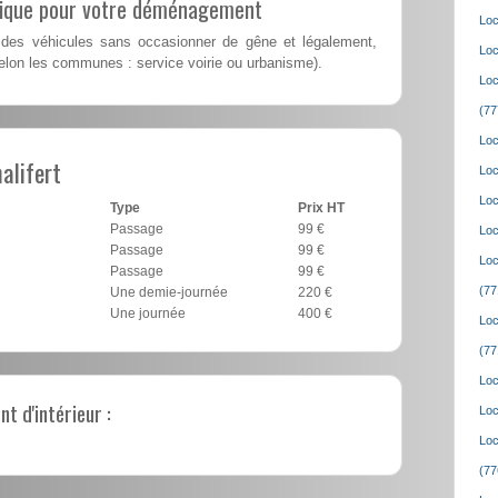
lique pour votre déménagement
Loc
des véhicules sans occasionner de gêne et légalement,
Loc
elon les communes : service voirie ou urbanisme).
Loc
(77
Loc
alifert
Loc
Loc
Type
Prix HT
Passage
99 €
Loc
Passage
99 €
Loc
Passage
99 €
(77
Une demie-journée
220 €
Une journée
400 €
Loc
(77
Loc
 d'intérieur :
Loc
Loc
(77