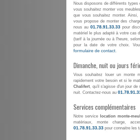
Nous disposons de différents types 
vous souhaitez monter vos meubles 
que vous souhaitez monter. Ainsi,
vous propose de monter des char
01.78.91.33.33
nous au
pour discu
matériel le plus adapté à votre cas d
(tarif à la journée ou à l'heure, se
pour la date de votre choix. Vou
formulaire de contact.
Dimanche, nuit ou jours féri
Vous souhaitez louer un monte 
rapidement votre besoin et si le maté
Chalifert
, qu'il s'agisse d'un jour d
01.78.91.3
nuit. Contactez-nous au
Services complémentaires
Notre service
location monte-meub
matériaux, monte charge, acce
01.78.91.33.33
pour connaitre les ta