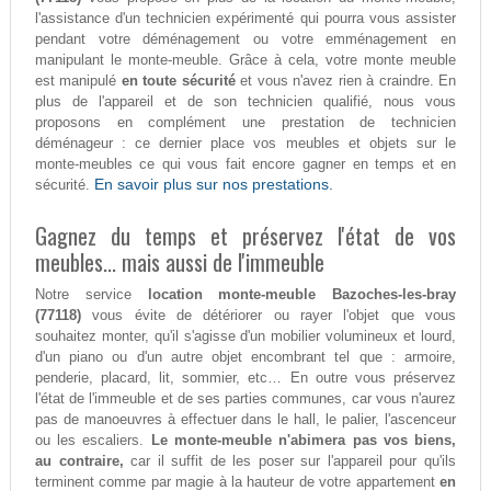
l'assistance d'un technicien expérimenté qui pourra vous assister
pendant votre déménagement ou votre emménagement en
manipulant le monte-meuble. Grâce à cela, votre monte meuble
est manipulé
en toute sécurité
et vous n'avez rien à craindre. En
plus de l'appareil et de son technicien qualifié, nous vous
proposons en complément une prestation de technicien
déménageur : ce dernier place vos meubles et objets sur le
monte-meubles ce qui vous fait encore gagner en temps et en
En savoir plus sur nos prestations.
sécurité.
Gagnez du temps et préservez l'état de vos
meubles... mais aussi de l'immeuble
Notre service
location monte-meuble Bazoches-les-bray
(77118)
vous évite de détériorer ou rayer l'objet que vous
souhaitez monter, qu'il s'agisse d'un mobilier volumineux et lourd,
d'un piano ou d'un autre objet encombrant tel que : armoire,
penderie, placard, lit, sommier, etc… En outre vous préservez
l'état de l'immeuble et de ses parties communes, car vous n'aurez
pas de manoeuvres à effectuer dans le hall, le palier, l'ascenceur
ou les escaliers.
Le monte-meuble n'abimera pas vos biens,
au contraire,
car il suffit de les poser sur l'appareil pour qu'ils
terminent comme par magie à la hauteur de votre appartement
en