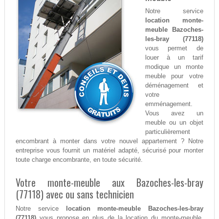
Notre service
location monte-
meuble Bazoches-
les-bray (77118)
vous permet de
louer à un tarif
modique un monte
meuble pour votre
déménagement et
votre
emménagement.
Vous avez un
meuble ou un objet
particulièrement
encombrant à monter dans votre nouvel appartement ? Notre
entreprise vous fournit un matériel adapté, sécurisé pour monter
toute charge encombrante, en toute sécurité.
Votre monte-meuble aux Bazoches-les-bray
(77118) avec ou sans technicien
Notre service
location monte-meuble Bazoches-les-bray
(77118)
vous propose en plus de la location du monte-meuble,