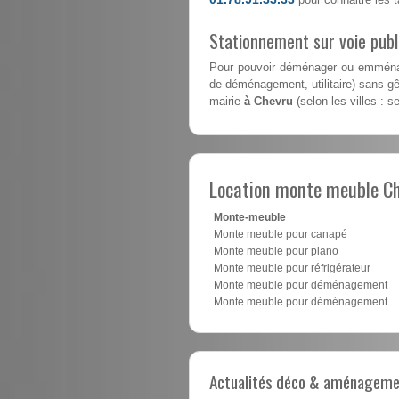
Stationnement sur voie pub
Pour pouvoir déménager ou emménag
de déménagement, utilitaire) sans gên
mairie
à Chevru
(selon les villes : s
Location monte meuble C
Monte-meuble
Monte meuble pour canapé
Monte meuble pour piano
Monte meuble pour réfrigérateur
Monte meuble pour déménagement
Monte meuble pour déménagement
Actualités déco & aménagement