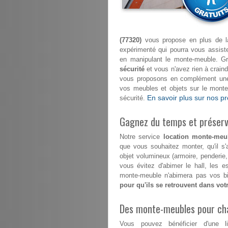
(77320)
vous propose en plus de la 
expérimenté qui pourra vous assi
en manipulant le monte-meuble. G
sécurité
et vous n'avez rien à craindr
vous proposons en complément une 
vos meubles et objets sur le mont
En savoir plus sur nos pr
sécurité.
Gagnez du temps et préserve
Notre service
location monte-meu
que vous souhaitez monter, qu'il s
objet volumineux (armoire, penderie
vous évitez d'abimer le hall, les 
monte-meuble n'abimera pas vos bi
pour qu'ils se retrouvent dans vo
Des monte-meubles pour ch
Vous pouvez bénéficier d'une l