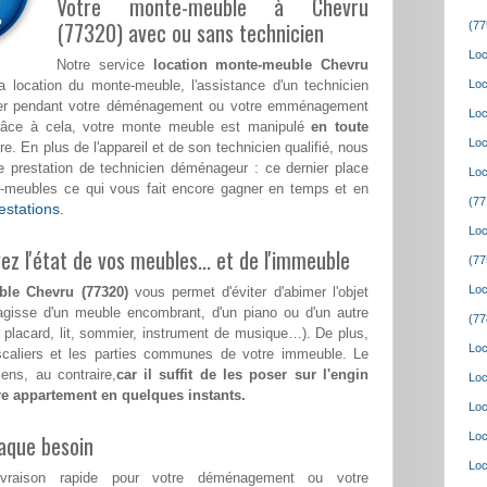
Votre monte-meuble à Chevru
(77320) avec ou sans technicien
(77
Loc
Notre service
location monte-meuble Chevru
location du monte-meuble, l'assistance d'un technicien
Loc
ster pendant votre déménagement ou votre emménagement
Loc
râce à cela, votre monte meuble est manipulé
en toute
Loc
e. En plus de l'appareil et de son technicien qualifié, nous
prestation de technicien déménageur : ce dernier place
Loc
e-meubles ce qui vous fait encore gagner en temps et en
(77
estations.
Loc
z l'état de vos meubles... et de l'immeuble
(77
Loc
ble Chevru (77320)
vous permet d'éviter d'abimer l'objet
'agisse d'un meuble encombrant, d'un piano ou d'un autre
(77
, placard, lit, sommier, instrument de musique…). De plus,
Loc
escaliers et les parties communes de votre immeuble. Le
ens, au contraire,
car il suffit de les poser sur l'engin
Loc
tre appartement en quelques instants.
Loc
aque besoin
Loc
Loc
ivraison rapide pour votre déménagement ou votre