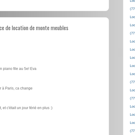
Loc
(77
Loc
ce de location de monte meubles
Loc
(77
Loc
Loc
Loc
Loc
n piano file au 5e! Eva
Loc
(77
 à Paris, ca change
Loc
(77
Loc
t c'était un jour férié en plus :)
Loc
Loc
(77