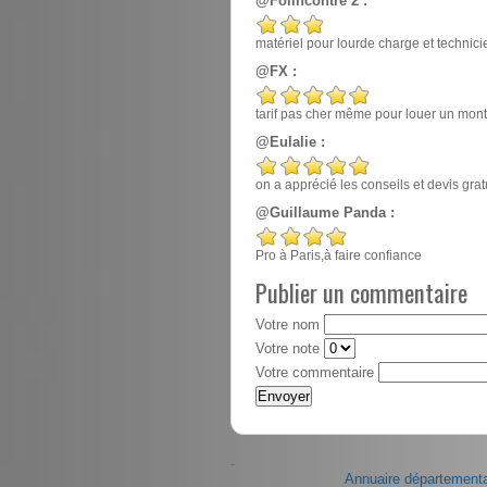
@Folincontre 2 :
matériel pour lourde charge et techn
@FX :
tarif pas cher même pour louer un mont
@Eulalie :
on a apprécié les conseils et devis gr
@Guillaume Panda :
Pro à Paris,à faire confiance
Publier un commentaire
Votre nom
Votre note
Votre commentaire
-
Annuaire départementa