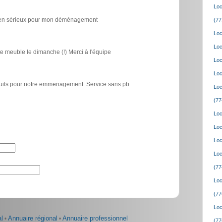
Loc
icien sérieux pour mon déménagement
(77
Loc
Loc
e meuble le dimanche (!) Merci à l'équipe
Loc
Loc
atuits pour notre emmenagement. Service sans pb
Loc
(77
Loc
Loc
Loc
Loc
(77
Loc
(77
Loc
l
•
Annuaire régional
•
Annuaire professionnel
(77