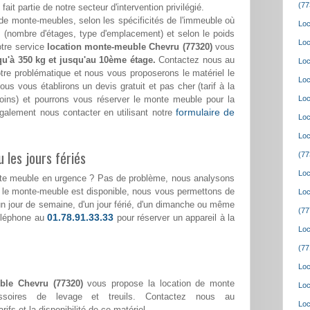
(77
i fait partie de notre secteur d'intervention privilégié.
de monte-meubles, selon les spécificités de l'immeuble où
Loc
(nombre d'étages, type d'emplacement) et selon le poids
Loc
otre service
location monte-meuble Chevru (77320)
vous
qu'à 350 kg et jusqu'au 10ème étage.
Contactez nous au
Loc
tre problématique et nous vous proposerons le matériel le
Loc
us vous établirons un devis gratuit et pas cher (tarif à la
soins) et pourrons vous réserver le monte meuble pour la
Loc
formulaire de
galement nous contacter en utilisant notre
Loc
Loc
 les jours fériés
(77
Loc
nte meuble en urgence ? Pas de problème, nous analysons
i le monte-meuble est disponible, nous vous permettons de
Loc
d'un jour de semaine, d'un jour férié, d'un dimanche ou même
(77
01.78.91.33.33
téléphone au
pour réserver un appareil à la
Loc
(77
Loc
ble Chevru (77320)
vous propose la location de monte
Loc
ssoires de levage et treuils. Contactez nous au
Loc
rifs et la disponibilité de ce matériel.