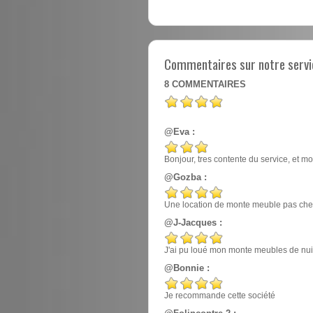
Commentaires sur notre servi
8
COMMENTAIRES
@Eva :
Bonjour, tres contente du service, et mo
@Gozba :
Une location de monte meuble pas cher
@J-Jacques :
J'ai pu loué mon monte meubles de nuit, e
@Bonnie :
Je recommande cette société