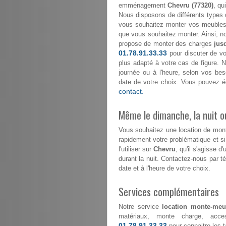
emménagement
Chevru (77320)
, qu
Nous disposons de différents types 
vous souhaitez monter vos meubles 
que vous souhaitez monter. Ainsi, n
propose de monter des charges
jus
01.78.91.33.33
pour discuter de vo
plus adapté à votre cas de figure. No
journée ou à l'heure, selon vos be
date de votre choix. Vous pouvez é
contact.
Même le dimanche, la nuit ou
Vous souhaitez une location de mo
rapidement votre problématique et s
l'utiliser sur
Chevru
, qu'il s'agisse 
durant la nuit. Contactez-nous par 
date et à l'heure de votre choix.
Services complémentaires
Notre service
location monte-meu
matériaux, monte charge, acce
01.78.91.33.33
pour connaitre les ta