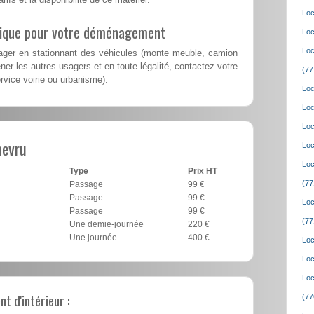
Loc
lique pour votre déménagement
Loc
Loc
er en stationnant des véhicules (monte meuble, camion
er les autres usagers et en toute légalité, contactez votre
(77
ervice voirie ou urbanisme).
Loc
Loc
Loc
hevru
Loc
Loc
Type
Prix HT
(77
Passage
99 €
Passage
99 €
Loc
Passage
99 €
(77
Une demie-journée
220 €
Une journée
400 €
Loc
Loc
Loc
 d'intérieur :
(77