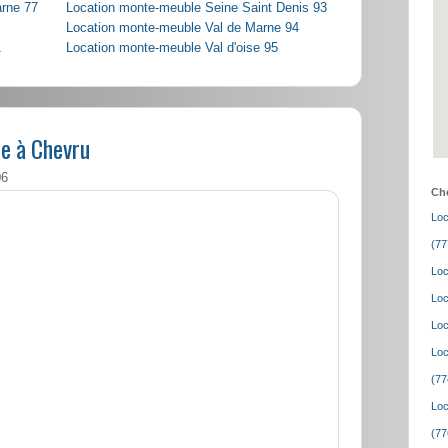
arne 77
Location monte-meuble Seine Saint Denis 93
Location monte-meuble Val de Marne 94
1
Location monte-meuble Val d'oise 95
e à Chevru
06
Cho
Loc
(77
Loc
Loc
Loc
Loc
(77
Loc
(77