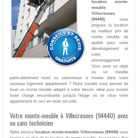
location monte-
meuble
Villecresnes
(94440)
vous
propose la location
au meilleur prix de
monte meuble de
qualité pour votre
déménagement et
votre
emménagement.
Vous avez un objet
ou un meuble
particulièrement lourd ou volumineux à monter dans votre
nouveau logement appartement ? Notre société vous permet de
louer un monte meuble adapté à votre besoin, idéal pour monter
toute charge encombrante jusqu'à l'étage où se situe votre
appartement et ceci en toute sécurité.
Votre monte-meuble à Villecresnes (94440) avec
ou sans technicien
Notre service
location monte-meuble Villecresnes (94440)
vous
propose en plus de la location du monte-meuble, l'assistance d'un