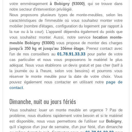
votre emménagement
à Bobigny (93000)
, qui se trouve dans
notre secteur d'intervention privilégié.
Nous proposons plusieurs types de monte-meubles, selon les
caractéristiques de l'immeuble où vous souhaitez monter votre
mobilier (nombre d'étages, configuration du logement par rapport à
la rue ou à la cour). L'appareil dépendra également du poids que
vous souhaitez monter. Aussi, notre service
location monte-
meuble Bobigny (93000)
vous propose de monter des charges
jusqu'à 350 kg et jusqu'au 10ème étage.
Prenez contact avec
01.78.91.33.33
l'un de nos conseillers au
pour parler de votre
cas particulier et nous vous proposerons le matériel le plus
adéquat. Nous vous établirons un devis gratuit et pas cher (tarif à
la journée ou à l'heure, selon vos besoins) et pourrons vous
réserver le monte meuble pour la date de votre choix. Vous
page de
pouvez également nous contacter en utilisant notre
contact.
Dimanche, nuit ou jours fériés
Vous souhaitez louer un monte meuble en urgence ? Pas de
problème, nous étudions rapidement votre besoin et si le matériel
est disponible, nous vous permettons de l'utiliser sur
Bobigny
,
qu'il s'agisse d'un jour de semaine, d'un jour férié, d'un dimanche