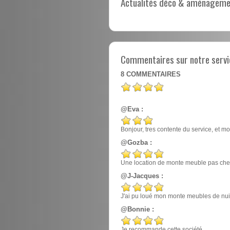
Actualités déco & aménagement
Commentaires sur notre servi
8
COMMENTAIRES
@Eva :
Bonjour, tres contente du service, et mo
@Gozba :
Une location de monte meuble pas cher
@J-Jacques :
J'ai pu loué mon monte meubles de nuit, e
@Bonnie :
Je recommande cette société