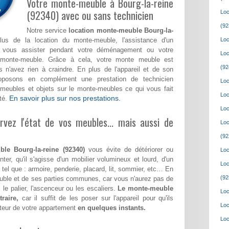
Votre monte-meuble à Bourg-la-reine
(92340) avec ou sans technicien
Loc
(92
Notre service
location monte-meuble Bourg-la-
s de la location du monte-meuble, l'assistance d'un
Loc
a vous assister pendant votre déménagement ou votre
Loc
monte-meuble. Grâce à cela, votre monte meuble est
(92
 n'avez rien à craindre. En plus de l'appareil et de son
roposons en complément une prestation de technicien
Loc
meubles et objets sur le monte-meubles ce qui vous fait
Loc
En savoir plus sur nos prestations.
té.
Loc
vez l'état de vos meubles... mais aussi de
Loc
(92
le Bourg-la-reine (92340)
vous évite de détériorer ou
Loc
ter, qu'il s'agisse d'un mobilier volumineux et lourd, d'un
Loc
tel que : armoire, penderie, placard, lit, sommier, etc… En
(92
meuble et de ses parties communes, car vous n'aurez pas de
 le palier, l'ascenceur ou les escaliers.
Le monte-meuble
Loc
raire,
car il suffit de les poser sur l'appareil pour qu'ils
Loc
teur de votre appartement
en quelques instants.
Loc