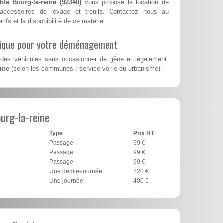
le Bourg-la-reine (92340)
vous propose la location de
accessoires de levage et treuils. Contactez nous au
rifs et la disponibilité de ce matériel.
lique pour votre déménagement
des véhicules sans occasionner de gêne et légalement,
eine
(selon les communes : service voirie ou urbanisme).
urg-la-reine
Type
Prix HT
Passage
99 €
Passage
99 €
Passage
99 €
Une demie-journée
220 €
Une journée
400 €