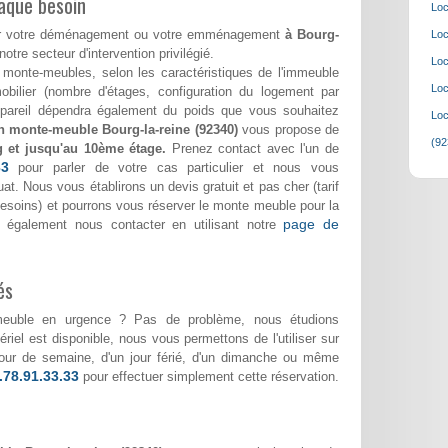
aque besoin
Loc
pour votre déménagement ou votre emménagement
à Bourg-
Loc
notre secteur d'intervention privilégié.
Loc
monte-meubles, selon les caractéristiques de l'immeuble
Loc
bilier (nombre d'étages, configuration du logement par
appareil dépendra également du poids que vous souhaitez
Loc
n monte-meuble Bourg-la-reine (92340)
vous propose de
(92
g et jusqu'au 10ème étage.
Prenez contact avec l'un de
33
pour parler de votre cas particulier et nous vous
at. Nous vous établirons un devis gratuit et pas cher (tarif
 besoins) et pourrons vous réserver le monte meuble pour la
page de
 également nous contacter en utilisant notre
és
meuble en urgence ? Pas de problème, nous étudions
riel est disponible, nous vous permettons de l'utiliser sur
n jour de semaine, d'un jour férié, d'un dimanche ou même
.78.91.33.33
pour effectuer simplement cette réservation.