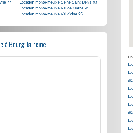
arne 77
Location monte-meuble Seine Saint Denis 93
Location monte-meuble Val de Marne 94
1
Location monte-meuble Val d'oise 95
e à Bourg-la-reine
Cho
Loc
Loc
(92
Loc
Loc
Loc
(92
Loc
Loc