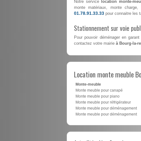
Notre service
location monte-meub
monte matériaux, monte charge, 
01.78.91.33.33
pour connaitre les ta
Stationnement sur voie pub
Pour pouvoir déménager en garant 
contactez votre mairie
à Bourg-la-r
Location monte meuble Bo
Monte-meuble
Monte meuble pour canapé
Monte meuble pour piano
Monte meuble pour réfrigérateur
Monte meuble pour déménagement
Monte meuble pour déménagement