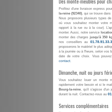
Des monte-meubles pour ch
Profitez d'une livraison express 
la-reine (92340)
, qui se trouve dans 
Nous proposons plusieurs types de 
où vous souhaitez monter votre mo
rapport à la rue ou à la cour). L'
monter. Aussi, notre service
locatio
monter des charges
jusqu'à 350 k
01.78.91.33.
nos conseillers au
proposerons le matériel le plus adéqu
à la journée ou à l'heure, selon vos
date de votre choix. Vous pouvez
contact.
Dimanche, nuit ou jours féri
Vous souhaitez louer un monte 
rapidement votre besoin et si le maté
Bourg-la-reine
, qu'il s'agisse d'u
01
durant la nuit. Contactez-nous au
Services complémentaires