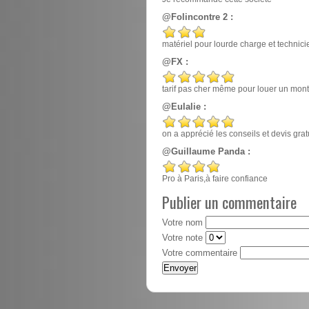
@Folincontre 2 :
matériel pour lourde charge et techn
@FX :
tarif pas cher même pour louer un mont
@Eulalie :
on a apprécié les conseils et devis gr
@Guillaume Panda :
Pro à Paris,à faire confiance
Publier un commentaire
Votre nom
Votre note
Votre commentaire