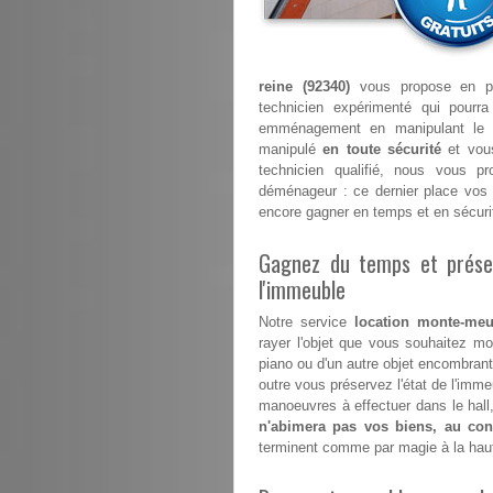
reine (92340)
vous propose en plu
technicien expérimenté qui pourr
emménagement en manipulant le 
manipulé
en toute sécurité
et vous
technicien qualifié, nous vous p
déménageur : ce dernier place vos 
encore gagner en temps et en sécuri
Gagnez du temps et préser
l'immeuble
Notre service
location monte-meub
rayer l'objet que vous souhaitez mon
piano ou d'un autre objet encombrant 
outre vous préservez l'état de l'im
manoeuvres à effectuer dans le hall,
n'abimera pas vos biens, au cont
terminent comme par magie à la hau