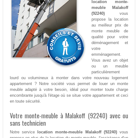
location monte-
meuble Malakoff
(92240)
vous
propose la location
au meilleur prix de
monte meuble de
qualité pour votre
déménagement et
votre
emménagement.
Vous avez un objet
ou un meuble
particulièrement
lourd ou volumineux à monter dans votre nouveau logement
appartement ? Notre société vous permet de louer un monte
meuble adapté à votre besoin, idéal pour monter toute charge
encombrante jusqu'à l'étage où se situe votre appartement et ceci
en toute sécurité.
Votre monte-meuble à Malakoff (92240) avec ou
sans technicien
Notre service
location monte-meuble Malakoff (92240)
vous
propose en plus de la location du monte-meuble, l'assistance d'un