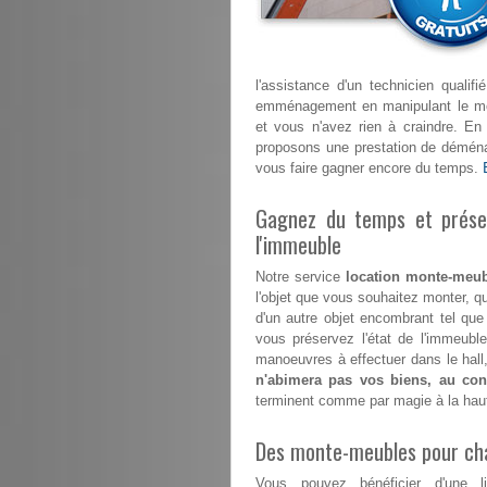
l'assistance d'un technicien quali
emménagement en manipulant le mont
et vous n'avez rien à craindre. E
proposons une prestation de déménag
vous faire gagner encore du temps.
Gagnez du temps et préser
l'immeuble
Notre service
location monte-meub
l'objet que vous souhaitez monter, qu
d'un autre objet encombrant tel que
vous préservez l'état de l'immeub
manoeuvres à effectuer dans le hall,
n'abimera pas vos biens, au cont
terminent comme par magie à la hau
Des monte-meubles pour ch
Vous pouvez bénéficier d'une l