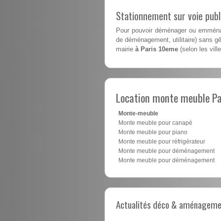
Stationnement sur voie pub
Pour pouvoir déménager ou emménag
de déménagement, utilitaire) sans gên
mairie
à Paris 10eme
(selon les vill
Location monte meuble P
Monte-meuble
Monte meuble pour canapé
Monte meuble pour piano
Monte meuble pour réfrigérateur
Monte meuble pour déménagement
Monte meuble pour déménagement
Actualités déco & aménagement