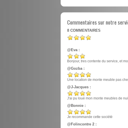
Commentaires sur notre servi
8
COMMENTAIRES
@Eva :
Bonjour, tres contente du service, et mo
@Gozba :
Une location de monte meuble pas cher
@J-Jacques :
J'ai pu loué mon monte meubles de nuit, e
@Bonnie :
Je recommande cette société
@Folincontre 2 :