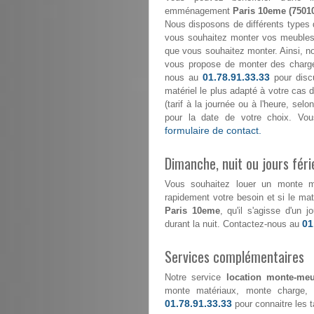
emménagement
Paris 10eme (7501
Nous disposons de différents types 
vous souhaitez monter vos meubles 
que vous souhaitez monter. Ainsi, n
vous propose de monter des char
01.78.91.33.33
nous au
pour discu
matériel le plus adapté à votre cas d
(tarif à la journée ou à l'heure, se
pour la date de votre choix. Vou
formulaire de contact.
Dimanche, nuit ou jours féri
Vous souhaitez louer un monte 
rapidement votre besoin et si le maté
Paris 10eme
, qu'il s'agisse d'un
01
durant la nuit. Contactez-nous au
Services complémentaires
Notre service
location monte-meu
monte matériaux, monte charge, 
01.78.91.33.33
pour connaitre les ta