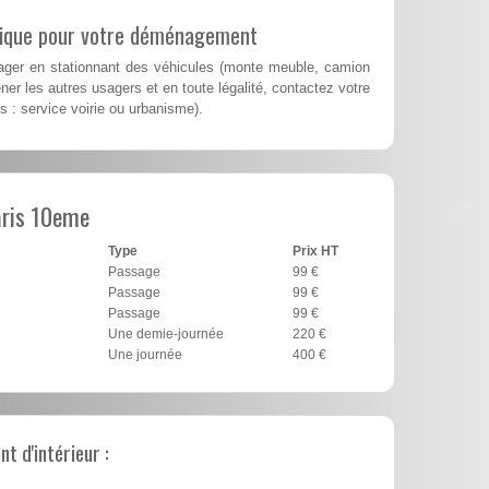
lique pour votre déménagement
er en stationnant des véhicules (monte meuble, camion
er les autres usagers et en toute légalité, contactez votre
es : service voirie ou urbanisme).
aris 10eme
Type
Prix HT
Passage
99 €
Passage
99 €
Passage
99 €
Une demie-journée
220 €
Une journée
400 €
 d'intérieur :