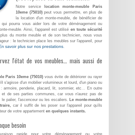
Notre service
location monte-meuble Paris
10eme (75010)
peut vous permettre, en plus de
la location d'un monte-meuble, de bénéficier de
fié qui pourra vous aider lors de votre déménagement ou
e-meuble. Ainsi, l'appareil est utilisé
en toute sécurité
n plus du monte meuble et de son technicien, nous vous
eur : le technicien place les meubles sur l'appareil, pour
En savoir plus sur nos prestations.
vez l'état de vos meubles... mais aussi de
le Paris 10eme (75010)
vous évite de détériorer ou rayer
'il s'agisse d'un mobilier volumineux et lourd, d'un piano ou
 : armoire, penderie, placard, lit, sommier, etc… En outre
le et de ses parties communes, car vous n'aurez pas de
 le palier, l'ascenceur ou les escaliers.
Le monte-meuble
raire,
car il suffit de les poser sur l'appareil pour qu'ils
teur de votre appartement
en quelques instants.
aque besoin
ivraison rapide pour votre déménagement ou votre