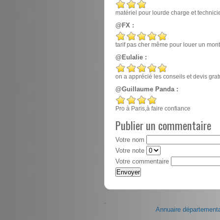
matériel pour lourde charge et techn
@FX :
tarif pas cher même pour louer un mont
@Eulalie :
on a apprécié les conseils et devis gr
@Guillaume Panda :
Pro à Paris,à faire confiance
Publier un commentaire
Votre nom
Votre note
Votre commentaire
-
Annuaire départementa