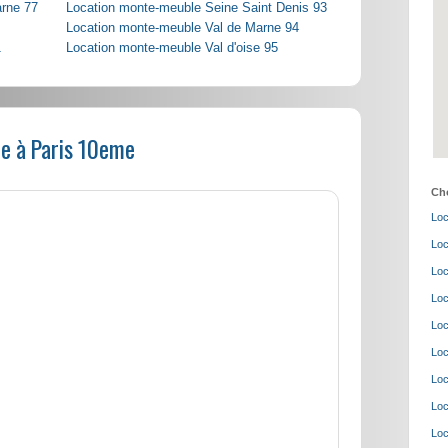
arne 77
Location monte-meuble Seine Saint Denis 93
Location monte-meuble Val de Marne 94
1
Location monte-meuble Val d'oise 95
e à Paris 10eme
Cho
Loc
Loc
Loc
Loc
Loc
Loc
Loc
Loc
Loc