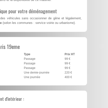
lique pour votre déménagement
des véhicules sans occasionner de gêne et légalement,
me
(selon les communes : service voirie ou urbanisme).
aris 19eme
Type
Prix HT
Passage
99 €
Passage
99 €
Passage
99 €
Une demie-journée
220 €
Une journée
400 €
 d'intérieur :