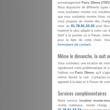
emménagement
Paris 19eme (7501
Nous disposons de différents types 
vous souhaitez monter vos meubles 
que vous souhaitez monter. Ainsi, n
vous propose de monter des char
01.78.91.33.33
nous au
pour discu
matériel le plus adapté à votre cas d
(tarif à la journée ou à l'heure, se
pour la date de votre choix. Vou
formulaire de contact.
Même le dimanche, la nuit ou
Vous souhaitez une location de mo
rapidement votre problématique et s
l'utiliser sur
Paris 19eme
, qu'il s'a
même durant la nuit. Contactez-
appareil à la date et à l'heure de votr
Services complémentaires
Notre service
location monte-meu
monte matériaux, monte charge, 
01.78.91.33.33
pour connaitre les ta