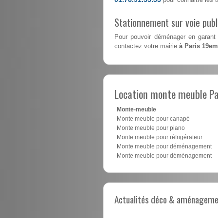
Stationnement sur voie pub
Pour pouvoir déménager en garant 
contactez votre mairie
à Paris 19e
Location monte meuble P
Monte-meuble
Monte meuble pour canapé
Monte meuble pour piano
Monte meuble pour réfrigérateur
Monte meuble pour déménagement
Monte meuble pour déménagement
Actualités déco & aménagement