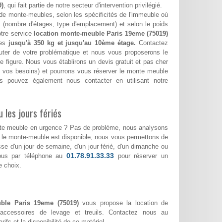
9)
, qui fait partie de notre secteur d'intervention privilégié.
de monte-meubles, selon les spécificités de l'immeuble où
(nombre d'étages, type d'emplacement) et selon le poids
otre service
location monte-meuble Paris 19eme (75019)
ges
jusqu'à 350 kg et jusqu'au 10ème étage.
Contactez
ter de votre problématique et nous vous proposerons le
e figure. Nous vous établirons un devis gratuit et pas cher
lon vos besoins) et pourrons vous réserver le monte meuble
s pouvez également nous contacter en utilisant notre
 les jours fériés
nte meuble en urgence ? Pas de problème, nous analysons
i le monte-meuble est disponible, nous vous permettons de
gisse d'un jour de semaine, d'un jour férié, d'un dimanche ou
01.78.91.33.33
nous par téléphone au
pour réserver un
e choix.
ble Paris 19eme (75019)
vous propose la location de
accessoires de levage et treuils. Contactez nous au
rifs et la disponibilité de ce matériel.