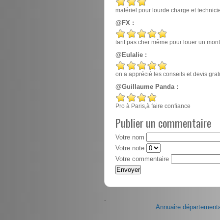
matériel pour lourde charge et techn
@FX :
tarif pas cher même pour louer un mont
@Eulalie :
on a apprécié les conseils et devis gr
@Guillaume Panda :
Pro à Paris,à faire confiance
Publier un commentaire
Votre nom
Votre note
Votre commentaire
-
Annuaire départementa