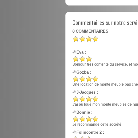
Commentaires sur notre servi
8
COMMENTAIRES
@Eva :
Bonjour, tres contente du service, et mo
@Gozba :
Une location de monte meuble pas cher
@J-Jacques :
J'ai pu loué mon monte meubles de nuit, e
@Bonnie :
Je recommande cette société
@Folincontre 2 :