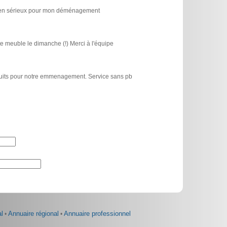
icien sérieux pour mon déménagement
e meuble le dimanche (!) Merci à l'équipe
atuits pour notre emmenagement. Service sans pb
l
•
Annuaire régional
•
Annuaire professionnel