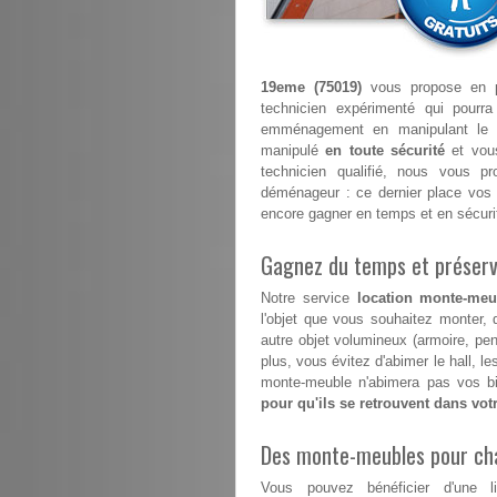
19eme (75019)
vous propose en pl
technicien expérimenté qui pourr
emménagement en manipulant le 
manipulé
en toute sécurité
et vous
technicien qualifié, nous vous p
déménageur : ce dernier place vos 
encore gagner en temps et en sécuri
Gagnez du temps et préserve
Notre service
location monte-meu
l'objet que vous souhaitez monter, 
autre objet volumineux (armoire, pe
plus, vous évitez d'abimer le hall, 
monte-meuble n'abimera pas vos bi
pour qu'ils se retrouvent dans vo
Des monte-meubles pour ch
Vous pouvez bénéficier d'une l