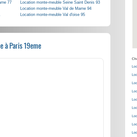
arne 77
Location monte-meuble Seine Saint Denis 93
Location monte-meuble Val de Marne 94
1
Location monte-meuble Val d'oise 95
e à Paris 19eme
Cho
Loc
Loc
Loc
Loc
Loc
Loc
Loc
Loc
Loc