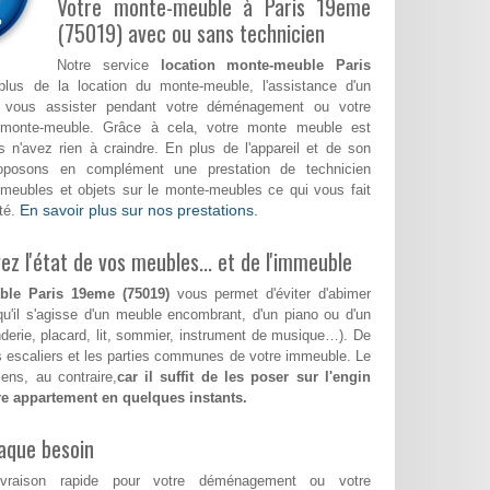
Votre monte-meuble à Paris 19eme
(75019) avec ou sans technicien
Notre service
location monte-meuble Paris
us de la location du monte-meuble, l'assistance d'un
a vous assister pendant votre déménagement ou votre
monte-meuble. Grâce à cela, votre monte meuble est
 n'avez rien à craindre. En plus de l'appareil et de son
roposons en complément une prestation de technicien
meubles et objets sur le monte-meubles ce qui vous fait
En savoir plus sur nos prestations.
té.
z l'état de vos meubles... et de l'immeuble
ble Paris 19eme (75019)
vous permet d'éviter d'abimer
qu'il s'agisse d'un meuble encombrant, d'un piano ou d'un
nderie, placard, lit, sommier, instrument de musique…). De
les escaliers et les parties communes de votre immeuble. Le
ens, au contraire,
car il suffit de les poser sur l'engin
tre appartement en quelques instants.
aque besoin
ivraison rapide pour votre déménagement ou votre