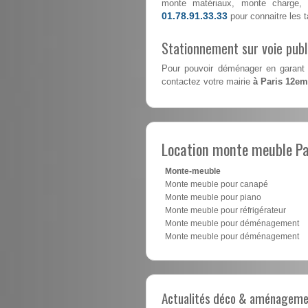
monte matériaux, monte charge, 
01.78.91.33.33
pour connaitre les ta
Stationnement sur voie pub
Pour pouvoir déménager en garant 
contactez votre mairie
à Paris 12e
Location monte meuble P
Monte-meuble
Monte meuble pour canapé
Monte meuble pour piano
Monte meuble pour réfrigérateur
Monte meuble pour déménagement
Monte meuble pour déménagement
Actualités déco & aménagement