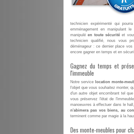
technicien expérimenté qui pourr
emménagement en manipulant le 
manipulé
en toute sécurité
et vous
technicien qualifié, nous vous p
déménageur : ce dernier place vos 
encore gagner en temps et en sécuri
Gagnez du temps et préser
l'immeuble
Notre service
location monte-meub
l'objet que vous souhaitez monter, qu
d'un autre objet encombrant tel que
vous préservez l'état de l'immeub
manoeuvres à effectuer dans le hall,
n'abimera pas vos biens, au cont
terminent comme par magie à la hau
Des monte-meubles pour ch