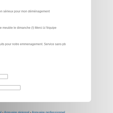
icien sérieux pour mon déménagement
e meuble le dimanche (!) Merci à l'équipe
atuits pour notre emmenagement. Service sans pb
l
•
Annuaire régional
•
Annuaire professionnel