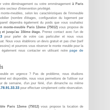
 pour votre déménagement ou votre emménagement
à Paris
tre secteur d'intervention privilégié.
monte-meubles, selon les caractéristiques de l'immeuble
bilier (nombre d'étages, configuration du logement par
appareil dépendra également du poids que vous souhaitez
on monte-meuble Paris 12eme (75012)
vous propose de
g et jusqu'au 10ème étage.
Prenez contact avec l'un de
33
pour parler de votre cas particulier et nous vous
at. Nous vous établirons un devis gratuit et pas cher (tarif
 besoins) et pourrons vous réserver le monte meuble pour la
page de
 également nous contacter en utilisant notre
és
meuble en urgence ? Pas de problème, nous étudions
riel est disponible, nous vous permettons de l'utiliser sur
 jour de semaine, d'un jour férié, d'un dimanche ou même
.78.91.33.33
pour effectuer simplement cette réservation.
ble Paris 12eme (75012)
vous propose la location de