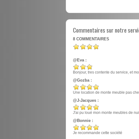
Commentaires sur notre servi
8
COMMENTAIRES
@Eva :
Bonjour, tres contente du service, et mo
@Gozba :
Une location de monte meuble pas cher
@J-Jacques :
J'ai pu loué mon monte meubles de nuit, e
@Bonnie :
Je recommande cette société