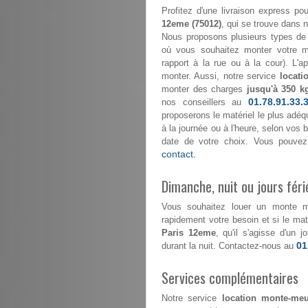
Profitez d'une livraison express
12eme (75012)
, qui se trouve dans no
Nous proposons plusieurs types de 
où vous souhaitez monter votre mo
rapport à la rue ou à la cour). L'
monter. Aussi, notre service
locati
monter des charges
jusqu'à 350 k
01.78.91.33.
nos conseillers au
proposerons le matériel le plus adéqu
à la journée ou à l'heure, selon vos
date de votre choix. Vous pouvez
contact.
Dimanche, nuit ou jours féri
Vous souhaitez louer un monte 
rapidement votre besoin et si le maté
Paris 12eme
, qu'il s'agisse d'un
01
durant la nuit. Contactez-nous au
Services complémentaires
Notre service
location monte-meu