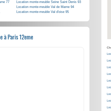
arne 77
Location monte-meuble Seine Saint Denis 93
Location monte-meuble Val de Marne 94
1
Location monte-meuble Val d'oise 95
e à Paris 12eme
Cho
Loc
Loc
Loc
Loc
Loc
Loc
Loc
Loc
Loc