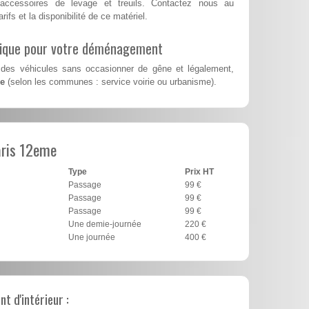
accessoires de levage et treuils. Contactez nous au
rifs et la disponibilité de ce matériel.
lique pour votre déménagement
des véhicules sans occasionner de gêne et légalement,
me
(selon les communes : service voirie ou urbanisme).
aris 12eme
Type
Prix HT
Passage
99 €
Passage
99 €
Passage
99 €
Une demie-journée
220 €
Une journée
400 €
 d'intérieur :