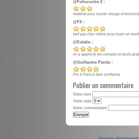
@Folincontre 2 :
matériel pour lourde charge et techn
@FX :
tarif pas cher même pour louer un mont
@Eulalie :
on a apprécié les conseils et devis gr
@Guillaume Panda :
Pro à Paris,à faire confiance
Publier un commentaire
Votre nom
Votre note
Votre commentaire
-
Annuaire départementa