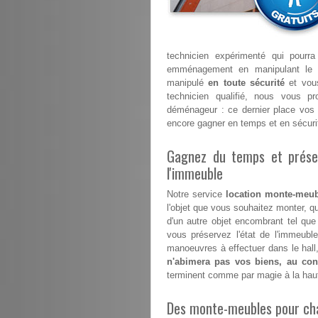
technicien expérimenté qui pourr
emménagement en manipulant le 
manipulé
en toute sécurité
et vous
technicien qualifié, nous vous p
déménageur : ce dernier place vos 
encore gagner en temps et en sécuri
Gagnez du temps et préser
l'immeuble
Notre service
location monte-meub
l'objet que vous souhaitez monter, qu
d'un autre objet encombrant tel que
vous préservez l'état de l'immeub
manoeuvres à effectuer dans le hall,
n'abimera pas vos biens, au cont
terminent comme par magie à la hau
Des monte-meubles pour ch