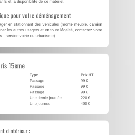
rifs et la disponibilité de ce matériel.
lique pour votre déménagement
er en stationnant des véhicules (monte meuble, camion
er les autres usagers et en toute légalité, contactez votre
es : service voirie ou urbanisme).
aris 15eme
Type
Prix HT
Passage
99 €
Passage
99 €
Passage
99 €
Une demie-journée
220 €
Une journée
400 €
 d'intérieur :