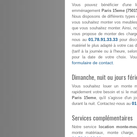
Vous pouvez bénéficier d'une l
emménagement
Paris 15eme (7501
Nous disposons de différents types 
vous souhaitez monter vos meubles 
que vous souhaitez monter. Ainsi, n
vous propose de monter des char
01.78.91.33.33
nous au
pour discu
matériel le plus adapté à votre cas d
(tarif à la journée ou à l'heure, se
pour la date de votre choix. Vou
formulaire de contact.
Dimanche, nuit ou jours féri
Vous souhaitez louer un monte 
rapidement votre besoin et si le maté
Paris 15eme
, qu'il s'agisse d'un
01
durant la nuit. Contactez-nous au
Services complémentaires
Notre service
location monte-meu
monte matériaux, monte charge, 