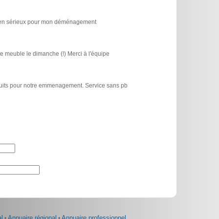
icien sérieux pour mon déménagement
e meuble le dimanche (!) Merci à l'équipe
atuits pour notre emmenagement. Service sans pb
l
•
Annuaire régional
•
Annuaire professionnel