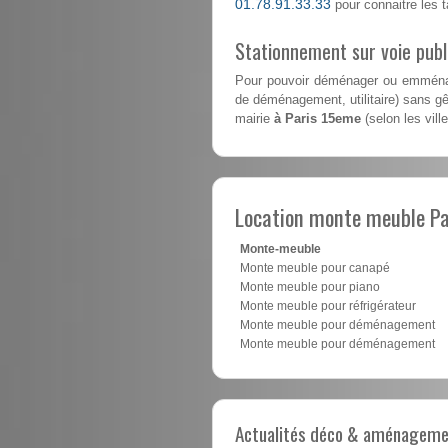
01.78.91.33.33
pour connaitre les ta
Stationnement sur voie pub
Pour pouvoir déménager ou emménag
de déménagement, utilitaire) sans gên
mairie
à Paris 15eme
(selon les vill
Location monte meuble P
Monte-meuble
Monte meuble pour canapé
Monte meuble pour piano
Monte meuble pour réfrigérateur
Monte meuble pour déménagement
Monte meuble pour déménagement
Actualités déco & aménagement