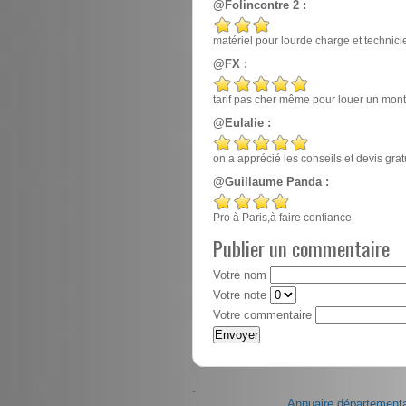
@Folincontre 2 :
matériel pour lourde charge et techn
@FX :
tarif pas cher même pour louer un mont
@Eulalie :
on a apprécié les conseils et devis gr
@Guillaume Panda :
Pro à Paris,à faire confiance
Publier un commentaire
Votre nom
Votre note
Votre commentaire
-
Annuaire départementa