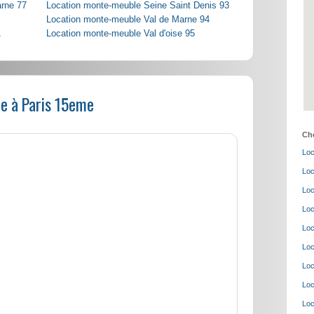
arne 77
Location monte-meuble Seine Saint Denis 93
Location monte-meuble Val de Marne 94
1
Location monte-meuble Val d'oise 95
e à Paris 15eme
Cho
Loc
Loc
Loc
Loc
Loc
Loc
Loc
Loc
Loc