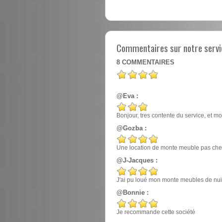
Commentaires sur notre servi
8
COMMENTAIRES
@Eva :
Bonjour, tres contente du service, et mo
@Gozba :
Une location de monte meuble pas cher
@J-Jacques :
J'ai pu loué mon monte meubles de nuit, e
@Bonnie :
Je recommande cette société