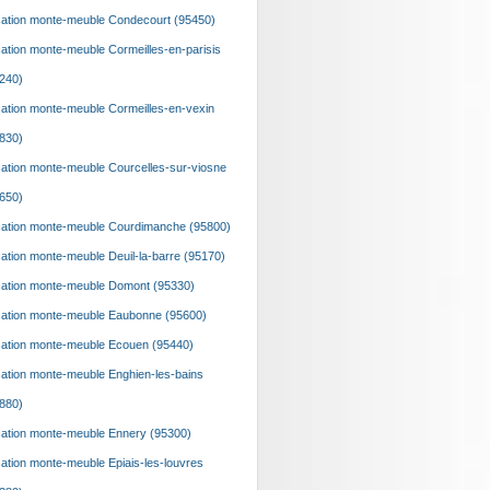
ation monte-meuble Condecourt (95450)
ation monte-meuble Cormeilles-en-parisis
240)
ation monte-meuble Cormeilles-en-vexin
830)
ation monte-meuble Courcelles-sur-viosne
650)
ation monte-meuble Courdimanche (95800)
ation monte-meuble Deuil-la-barre (95170)
ation monte-meuble Domont (95330)
ation monte-meuble Eaubonne (95600)
ation monte-meuble Ecouen (95440)
ation monte-meuble Enghien-les-bains
880)
ation monte-meuble Ennery (95300)
ation monte-meuble Epiais-les-louvres