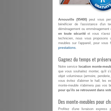
Arnouville (95400)
peut vous perm
bénéficier de l'assistance d'un t
déménagement ou emménagement en ma
en toute sécurité
et vous n'avez 
technicien, nous vous proposons u
meubles sur l'appareil, pour vous
prestations.
Gagnez du temps et préserve
Notre service
location monte-meubl
que vous souhaitez monter, qu'il s
objet volumineux (armoire, penderie
vous évitez d'abimer le hall, les 
monte-meuble n'abimera pas vos bi
pour qu'ils se retrouvent dans vo
Des monte-meubles pour ch
Profitez d'une livraison expre