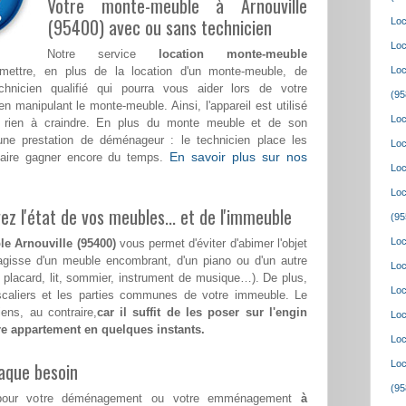
Votre monte-meuble à Arnouville
(95400) avec ou sans technicien
Loc
Loc
Notre service
location monte-meuble
ettre, en plus de la location d'un monte-meuble, de
Loc
echnicien qualifié qui pourra vous aider lors de votre
(95
nipulant le monte-meuble. Ainsi, l'appareil est utilisé
Loc
rien à craindre. En plus du monte meuble et de son
ne prestation de déménageur : le technicien place les
Loc
En savoir plus sur nos
 faire gagner encore du temps.
Loc
Loc
z l'état de vos meubles... et de l'immeuble
(95
Loc
e Arnouville (95400)
vous permet d'éviter d'abimer l'objet
'agisse d'un meuble encombrant, d'un piano ou d'un autre
Loc
, placard, lit, sommier, instrument de musique…). De plus,
Loc
escaliers et les parties communes de votre immeuble. Le
ens, au contraire,
car il suffit de les poser sur l'engin
Loc
tre appartement en quelques instants.
Loc
aque besoin
Loc
(95
ss pour votre déménagement ou votre emménagement
à