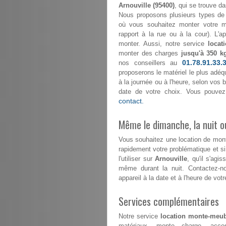
Arnouville (95400)
, qui se trouve da
Nous proposons plusieurs types de 
où vous souhaitez monter votre mo
rapport à la rue ou à la cour). L'
monter. Aussi, notre service
locat
monter des charges
jusqu'à 350 k
01.78.91.33.
nos conseillers au
proposerons le matériel le plus adéqu
à la journée ou à l'heure, selon vos
date de votre choix. Vous pouvez
contact.
Même le dimanche, la nuit ou
Vous souhaitez une location de mo
rapidement votre problématique et s
l'utiliser sur
Arnouville
, qu'il s'agi
même durant la nuit. Contactez-
appareil à la date et à l'heure de votr
Services complémentaires
Notre service
location monte-meub
matériaux, monte charge, acce