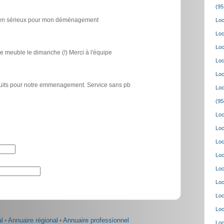
(95
icien sérieux pour mon déménagement
Loc
Loc
Loc
e meuble le dimanche (!) Merci à l'équipe
Loc
Loc
atuits pour notre emmenagement. Service sans pb
Loc
(95
Loc
Loc
Loc
Loc
Loc
Loc
Loc
Loc
l
•
Annuaire régional
•
Annuaire professionnel
Loc