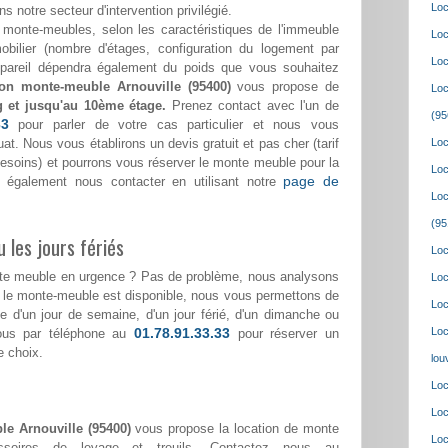
Loc
ns notre secteur d'intervention privilégié.
monte-meubles, selon les caractéristiques de l'immeuble
Loc
bilier (nombre d'étages, configuration du logement par
Loc
appareil dépendra également du poids que vous souhaitez
ion monte-meuble Arnouville (95400)
vous propose de
Loc
g et jusqu'au 10ème étage.
Prenez contact avec l'un de
(95
33
pour parler de votre cas particulier et nous vous
at. Nous vous établirons un devis gratuit et pas cher (tarif
Loc
 besoins) et pourrons vous réserver le monte meuble pour la
Loc
page de
 également nous contacter en utilisant notre
Loc
(95
 les jours fériés
Loc
nte meuble en urgence ? Pas de problème, nous analysons
Loc
i le monte-meuble est disponible, nous vous permettons de
Loc
sse d'un jour de semaine, d'un jour férié, d'un dimanche ou
01.78.91.33.33
Loc
nous par téléphone au
pour réserver un
e choix.
lou
Loc
Loc
le Arnouville (95400)
vous propose la location de monte
Loc
ssoires de levage et treuils. Contactez nous au