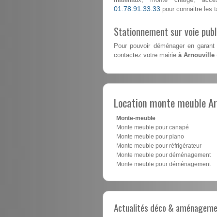
01.78.91.33.33
pour connaitre les ta
Stationnement sur voie pub
Pour pouvoir déménager en garant 
contactez votre mairie
à Arnouville
Location monte meuble Ar
Monte-meuble
Monte meuble pour canapé
Monte meuble pour piano
Monte meuble pour réfrigérateur
Monte meuble pour déménagement
Monte meuble pour déménagement
Actualités déco & aménagement