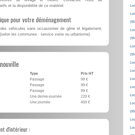
rifs et la disponibilité de ce matériel.
Loc
Loc
lique pour votre déménagement
(95
des véhicules sans occasionner de gêne et légalement,
Loc
(selon les communes : service voirie ou urbanisme).
(95
Loc
(95
nouville
Loc
Loc
Type
Prix HT
Loc
Passage
99 €
Passage
99 €
Loc
Passage
99 €
Loc
Une demie-journée
220 €
Une journée
400 €
Loc
(95
Loc
 d'intérieur :
Loc