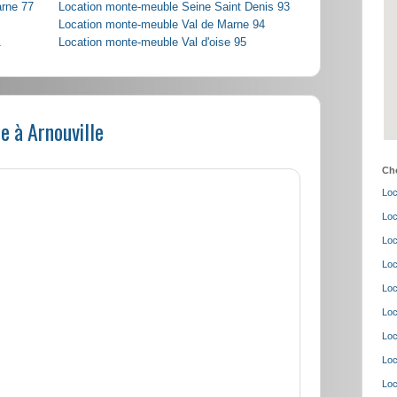
arne 77
Location monte-meuble Seine Saint Denis 93
Location monte-meuble Val de Marne 94
1
Location monte-meuble Val d'oise 95
e à Arnouville
Cho
Loc
Loc
Loc
Loc
Loc
Loc
Loc
Loc
Loc