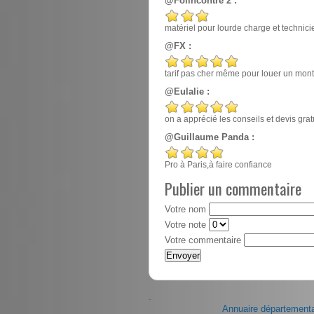
@Folincontre 2 :
matériel pour lourde charge et techn
@FX :
tarif pas cher même pour louer un mont
@Eulalie :
on a apprécié les conseils et devis gr
@Guillaume Panda :
Pro à Paris,à faire confiance
Publier un commentaire
Votre nom
Votre note
Votre commentaire
-
Annuaire départementa