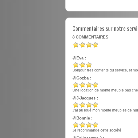
Commentaires sur notre servi
8
COMMENTAIRES
@Eva :
Bonjour, tres contente du service, et mo
@Gozba :
Une location de monte meuble pas cher
@J-Jacques :
J'ai pu loué mon monte meubles de nuit, e
@Bonnie :
Je recommande cette société