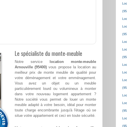
Loc
(95
Loc
Loc
(95
Loc
Loc
Le spécialiste du monte-meuble
(95
Notre service
location monte-meuble
Loc
Arnouville (95400)
vous propose la location au
meilleur prix de monte meuble de qualité pour
Loc
votre déménagement et votre emménagement.
Loc
Vous avez un objet ou un meuble
(95
particulièrement lourd ou volumineux à monter
dans votre nouveau logement appartement ?
Loc
Notre société vous permet de louer un monte
Loc
meuble adapté à votre besoin, idéal pour monter
toute charge encombrante jusqu'à l'étage où se
(95
situe votre appartement et ceci en toute sécurité.
Loc
(95