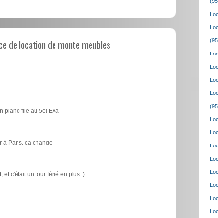
(95
Loc
Loc
ce de location de monte meubles
(95
Loc
Loc
Loc
Loc
(95
n piano file au 5e! Eva
Loc
Loc
 à Paris, ca change
Loc
Loc
Loc
t c'était un jour férié en plus :)
Loc
Loc
Loc