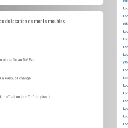
(95
Loc
Loc
ce de location de monte meubles
(95
Loc
Loc
Loc
Loc
n piano file au 5e! Eva
(95
Loc
Loc
 à Paris, ca change
Loc
Loc
t c'était un jour férié en plus :)
Loc
Loc
Loc
Loc