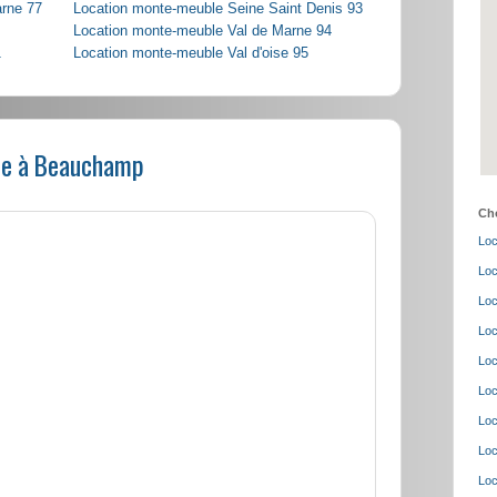
arne 77
Location monte-meuble Seine Saint Denis 93
Location monte-meuble Val de Marne 94
1
Location monte-meuble Val d'oise 95
le à Beauchamp
Cho
Loc
Loc
Loc
Loc
Loc
Loc
Loc
Loc
Loc