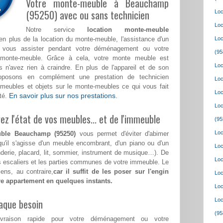
Votre monte-meuble à Beauchamp
(95250) avec ou sans technicien
Loc
Loc
Notre service
location monte-meuble
n plus de la location du monte-meuble, l'assistance d'un
Loc
a vous assister pendant votre déménagement ou votre
(95
monte-meuble. Grâce à cela, votre monte meuble est
Loc
 n'avez rien à craindre. En plus de l'appareil et de son
roposons en complément une prestation de technicien
Loc
meubles et objets sur le monte-meubles ce qui vous fait
Loc
En savoir plus sur nos prestations.
té.
Loc
z l'état de vos meubles... et de l'immeuble
(95
Loc
uble Beauchamp (95250)
vous permet d'éviter d'abimer
qu'il s'agisse d'un meuble encombrant, d'un piano ou d'un
Loc
nderie, placard, lit, sommier, instrument de musique…). De
Loc
les escaliers et les parties communes de votre immeuble. Le
ens, au contraire,
car il suffit de les poser sur l'engin
Loc
tre appartement en quelques instants.
Loc
aque besoin
Loc
(95
ivraison rapide pour votre déménagement ou votre