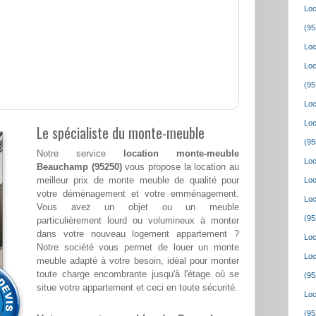
Loc
(95
Loc
Loc
(95
Loc
Loc
Le spécialiste du monte-meuble
(95
Notre service
location monte-meuble
Loc
Beauchamp (95250)
vous propose la location au
meilleur prix de monte meuble de qualité pour
Loc
votre déménagement et votre emménagement.
Loc
Vous avez un objet ou un meuble
(95
particulièrement lourd ou volumineux à monter
dans votre nouveau logement appartement ?
Loc
Notre société vous permet de louer un monte
Loc
meuble adapté à votre besoin, idéal pour monter
toute charge encombrante jusqu'à l'étage où se
(95
situe votre appartement et ceci en toute sécurité.
Loc
(95