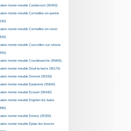
ation monte-meuble Condecourt (95450)
ation monte-meuble Cormeilles-en-parisis
240)
ation monte-meuble Cormeilles-en-vexin
830)
ation monte-meuble Courcelles-sur-viosne
650)
ation monte-meuble Courdimanche (95800)
ation monte-meuble Deuil-la-barre (95170)
ation monte-meuble Domont (95330)
ation monte-meuble Eaubonne (95600)
ation monte-meuble Ecouen (95440)
ation monte-meuble Enghien-les-bains
880)
ation monte-meuble Ennery (95300)
ation monte-meuble Epiais-les-louvres