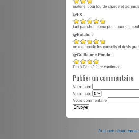
matériel pour lourde charge et techn
@FX :
tarif pas cher même pour louer un mont
@Eulalie :
on a apprécié les conseils et devis gr
@Guillaume Panda :
Pro à Paris,à faire confiance
Publier un commentaire
Votre nom
Votre note
Votre commentaire
-
Annuaire départementa