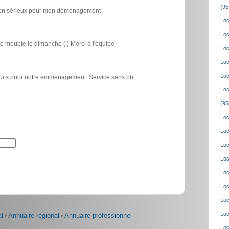
(95
icien sérieux pour mon déménagement
Loc
Loc
e meuble le dimanche (!) Merci à l'équipe
Loc
Loc
Loc
atuits pour notre emmenagement. Service sans pb
Loc
(95
Loc
Loc
Loc
Loc
Loc
Loc
Loc
Loc
l
•
Annuaire régional
•
Annuaire professionnel
Loc