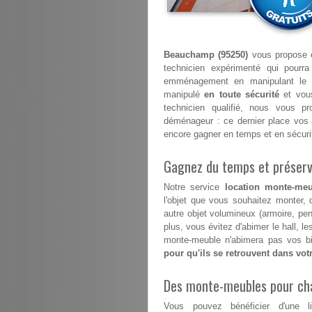
Beauchamp (95250)
vous propose e
technicien expérimenté qui pourr
emménagement en manipulant le 
manipulé
en toute sécurité
et vous
technicien qualifié, nous vous p
déménageur : ce dernier place vos 
encore gagner en temps et en sécuri
Gagnez du temps et préserve
Notre service
location monte-me
l'objet que vous souhaitez monter, 
autre objet volumineux (armoire, pe
plus, vous évitez d'abimer le hall, 
monte-meuble n'abimera pas vos bi
pour qu'ils se retrouvent dans vo
Des monte-meubles pour ch
Vous pouvez bénéficier d'une l