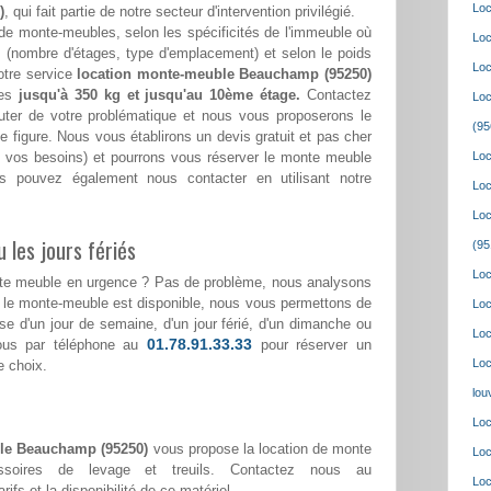
Loc
)
, qui fait partie de notre secteur d'intervention privilégié.
de monte-meubles, selon les spécificités de l'immeuble où
Loc
(nombre d'étages, type d'emplacement) et selon le poids
Loc
otre service
location monte-meuble Beauchamp (95250)
ges
jusqu'à 350 kg et jusqu'au 10ème étage.
Contactez
Loc
ter de votre problématique et nous vous proposerons le
(95
e figure. Nous vous établirons un devis gratuit et pas cher
lon vos besoins) et pourrons vous réserver le monte meuble
Loc
s pouvez également nous contacter en utilisant notre
Loc
Loc
 les jours fériés
(95
Loc
nte meuble en urgence ? Pas de problème, nous analysons
i le monte-meuble est disponible, nous vous permettons de
Loc
isse d'un jour de semaine, d'un jour férié, d'un dimanche ou
Loc
01.78.91.33.33
nous par téléphone au
pour réserver un
Loc
e choix.
lou
Loc
le Beauchamp (95250)
vous propose la location de monte
Loc
ssoires de levage et treuils. Contactez nous au
Loc
rifs et la disponibilité de ce matériel.