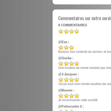
Commentaires sur notre servi
8
COMMENTAIRES
@Eva :
Bonjour, tres contente du service, et mo
@Gozba :
Une location de monte meuble pas cher
@J-Jacques :
J'ai pu loué mon monte meubles de nuit, e
@Bonnie :
Je recommande cette société
@Folincontre 2 :