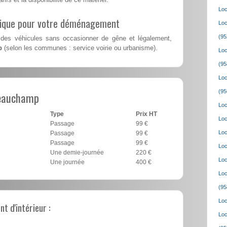
Loc
lique pour votre déménagement
Loc
(95
des véhicules sans occasionner de gêne et légalement,
p
(selon les communes : service voirie ou urbanisme).
Loc
(95
Loc
(95
Beauchamp
Loc
Type
Prix HT
Loc
Passage
99 €
Loc
Passage
99 €
Passage
99 €
Loc
Une demie-journée
220 €
Loc
Une journée
400 €
Loc
(95
Loc
 d'intérieur :
Loc