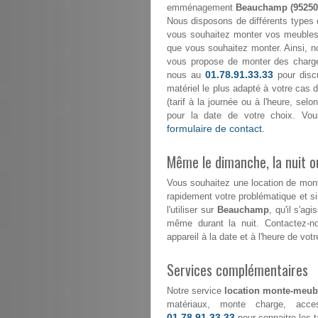
emménagement
Beauchamp (95250
Nous disposons de différents types 
vous souhaitez monter vos meubles 
que vous souhaitez monter. Ainsi, n
vous propose de monter des char
01.78.91.33.33
nous au
pour discu
matériel le plus adapté à votre cas d
(tarif à la journée ou à l'heure, se
pour la date de votre choix. Vou
formulaire de contact.
Même le dimanche, la nuit ou
Vous souhaitez une location de mo
rapidement votre problématique et s
l'utiliser sur
Beauchamp
, qu'il s'ag
même durant la nuit. Contactez-
appareil à la date et à l'heure de votr
Services complémentaires
Notre service
location monte-meub
matériaux, monte charge, acce
01.78.91.33.33
pour connaitre les ta