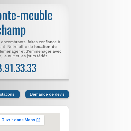
onte-meuble
champ
t encombrants, faites confiance à
nt. Notre offre de
location de
déménager et d'emménager avec
 la nuit et les jours fériés.
78.91.33.33
stations
Demande de devis