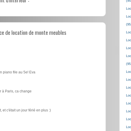
(95
Loc
Loc
(95
ce de location de monte meubles
Loc
Loc
Loc
Loc
(95
Loc
n piano file au 5e! Eva
Loc
Loc
 à Paris, ca change
Loc
Loc
t c'était un jour férié en plus :)
Loc
Loc
Loc