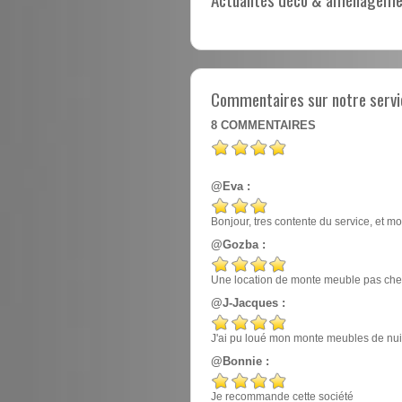
Commentaires sur notre servi
8
COMMENTAIRES
@Eva :
Bonjour, tres contente du service, et mo
@Gozba :
Une location de monte meuble pas cher
@J-Jacques :
J'ai pu loué mon monte meubles de nuit, e
@Bonnie :
Je recommande cette société