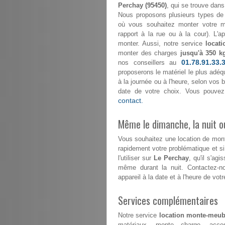
Perchay (95450)
, qui se trouve dans 
Nous proposons plusieurs types de 
où vous souhaitez monter votre mo
rapport à la rue ou à la cour). L'
monter. Aussi, notre service
locat
monter des charges
jusqu'à 350 k
01.78.91.33.
nos conseillers au
proposerons le matériel le plus adéqu
à la journée ou à l'heure, selon vos
date de votre choix. Vous pouvez
contact.
Même le dimanche, la nuit ou
Vous souhaitez une location de mo
rapidement votre problématique et s
l'utiliser sur
Le Perchay
, qu'il s'ag
même durant la nuit. Contactez-
appareil à la date et à l'heure de votr
Services complémentaires
Notre service
location monte-meub
matériaux, monte charge, acce