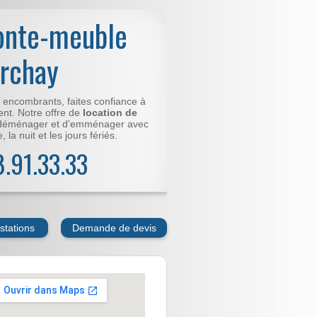
onte-meuble
erchay
t encombrants, faites confiance à
nt. Notre offre de
location de
déménager et d'emménager avec
 la nuit et les jours fériés.
78.91.33.33
stations
Demande de devis