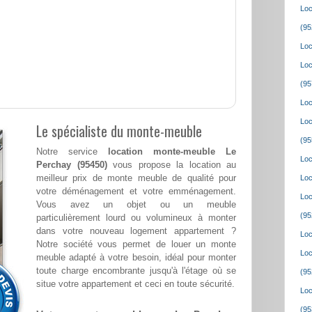
Loc
(95
Loc
Loc
(95
Loc
Loc
Le spécialiste du monte-meuble
(95
Notre service
location monte-meuble Le
Loc
Perchay (95450)
vous propose la location au
meilleur prix de monte meuble de qualité pour
Loc
votre déménagement et votre emménagement.
Loc
Vous avez un objet ou un meuble
(95
particulièrement lourd ou volumineux à monter
dans votre nouveau logement appartement ?
Loc
Notre société vous permet de louer un monte
Loc
meuble adapté à votre besoin, idéal pour monter
toute charge encombrante jusqu'à l'étage où se
(95
situe votre appartement et ceci en toute sécurité.
Loc
(95