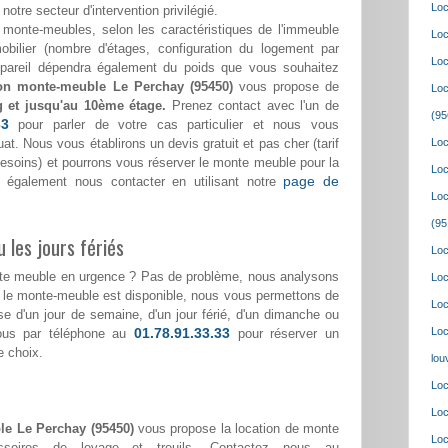
Loc
notre secteur d'intervention privilégié.
monte-meubles, selon les caractéristiques de l'immeuble
Loc
bilier (nombre d'étages, configuration du logement par
Loc
appareil dépendra également du poids que vous souhaitez
ion monte-meuble Le Perchay (95450)
vous propose de
Loc
g et jusqu'au 10ème étage.
Prenez contact avec l'un de
(95
33
pour parler de votre cas particulier et nous vous
at. Nous vous établirons un devis gratuit et pas cher (tarif
Loc
 besoins) et pourrons vous réserver le monte meuble pour la
Loc
page de
 également nous contacter en utilisant notre
Loc
(95
 les jours fériés
Loc
nte meuble en urgence ? Pas de problème, nous analysons
Loc
i le monte-meuble est disponible, nous vous permettons de
Loc
isse d'un jour de semaine, d'un jour férié, d'un dimanche ou
01.78.91.33.33
Loc
nous par téléphone au
pour réserver un
e choix.
lou
Loc
Loc
le Le Perchay (95450)
vous propose la location de monte
Loc
ssoires de levage et treuils. Contactez nous au