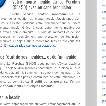
Votre monte-meuble au Le Perchay
(95450) avec ou sans technicien
Loc
Loc
Notre service
location monte-meuble Le
lus de la location du monte-meuble, l'assistance d'un
Loc
a vous assister pendant votre déménagement ou votre
(95
monte-meuble. Grâce à cela, votre monte meuble est
Loc
 n'avez rien à craindre. En plus de l'appareil et de son
roposons en complément une prestation de technicien
Loc
meubles et objets sur le monte-meubles ce qui vous fait
Loc
En savoir plus sur nos prestations.
té.
Loc
z l'état de vos meubles... et de l'immeuble
(95
Loc
ble Le Perchay (95450)
vous permet d'éviter d'abimer
qu'il s'agisse d'un meuble encombrant, d'un piano ou d'un
Loc
nderie, placard, lit, sommier, instrument de musique…). De
Loc
les escaliers et les parties communes de votre immeuble. Le
ens, au contraire,
car il suffit de les poser sur l'engin
Loc
tre appartement en quelques instants.
Loc
aque besoin
Loc
(95
 pour votre déménagement ou votre emménagement
au Le