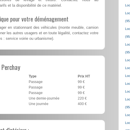
rifs et la disponibilité de ce matériel.
Loc
Loc
lique pour votre déménagement
(95
er en stationnant des véhicules (monte meuble, camion
Loc
er les autres usagers et en toute légalité, contactez votre
(95
es : service voirie ou urbanisme).
Loc
(95
Loc
 Perchay
Loc
Loc
Type
Prix HT
Passage
99 €
Loc
Passage
99 €
Loc
Passage
99 €
Une demie-journée
220 €
Loc
Une journée
400 €
(95
Loc
Loc
 d'intérieur :