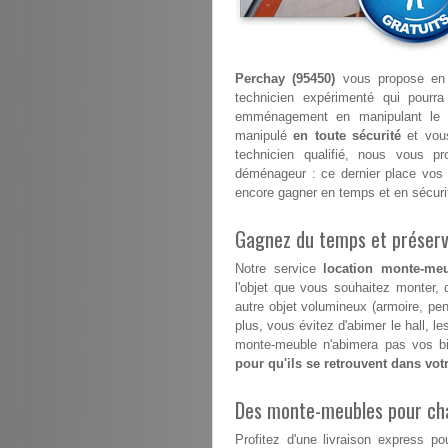
Perchay (95450)
vous propose en p
technicien expérimenté qui pourr
emménagement en manipulant le 
manipulé
en toute sécurité
et vous
technicien qualifié, nous vous p
déménageur : ce dernier place vos 
encore gagner en temps et en sécuri
Gagnez du temps et préserve
Notre service
location monte-meu
l'objet que vous souhaitez monter, 
autre objet volumineux (armoire, pe
plus, vous évitez d'abimer le hall, 
monte-meuble n'abimera pas vos bi
pour qu'ils se retrouvent dans vo
Des monte-meubles pour ch
Profitez d'une livraison express