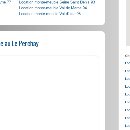
arne 77
Location monte-meuble Seine Saint Denis 93
Location monte-meuble Val de Marne 94
1
Location monte-meuble Val d'oise 95
e au Le Perchay
8
Cho
Loc
Loc
Loc
Loc
Loc
Loc
Loc
Loc
Loc