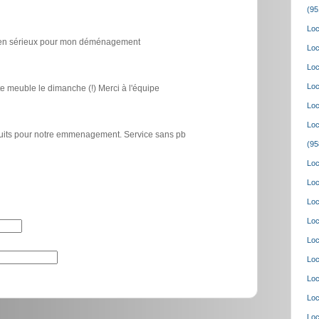
(95
Loc
icien sérieux pour mon déménagement
Loc
Loc
Loc
e meuble le dimanche (!) Merci à l'équipe
Loc
Loc
atuits pour notre emmenagement. Service sans pb
(95
Loc
Loc
Loc
Loc
Loc
Loc
Loc
Loc
Loc