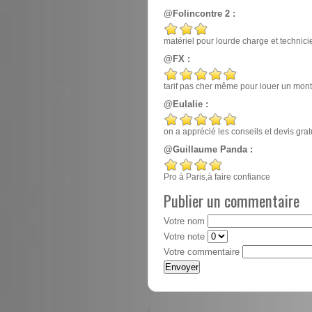
@Folincontre 2 :
matériel pour lourde charge et techn
@FX :
tarif pas cher même pour louer un mont
@Eulalie :
on a apprécié les conseils et devis gr
@Guillaume Panda :
Pro à Paris,à faire confiance
Publier un commentaire
Votre nom
Votre note
Votre commentaire
-