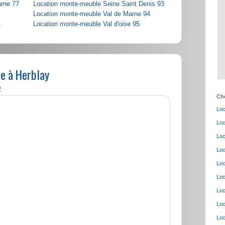
arne 77
Location monte-meuble Seine Saint Denis 93
Location monte-meuble Val de Marne 94
1
Location monte-meuble Val d'oise 95
e à Herblay
2
Cho
Loc
Loc
Loc
Loc
Loc
Loc
Loc
Loc
Loc