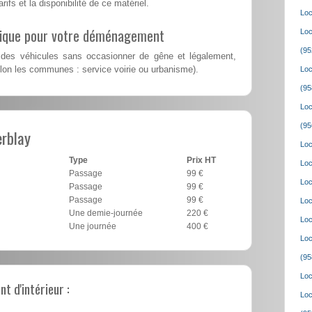
rifs et la disponibilité de ce matériel.
Loc
lique pour votre déménagement
Loc
(95
des véhicules sans occasionner de gêne et légalement,
lon les communes : service voirie ou urbanisme).
Loc
(95
Loc
(95
rblay
Loc
Type
Prix HT
Loc
Passage
99 €
Loc
Passage
99 €
Passage
99 €
Loc
Une demie-journée
220 €
Loc
Une journée
400 €
Loc
(95
Loc
 d'intérieur :
Loc