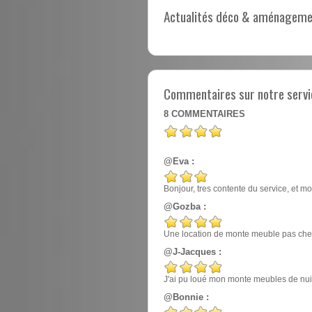
Actualités déco & aménagement
Commentaires sur notre servi
8
COMMENTAIRES
@Eva :
Bonjour, tres contente du service, et mo
@Gozba :
Une location de monte meuble pas cher
@J-Jacques :
J'ai pu loué mon monte meubles de nuit, e
@Bonnie :