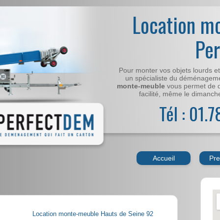
Location m
Pe
Pour monter vos objets lourds e
un spécialiste du déménageme
monte-meuble
vous permet de 
facilité, même le dimanche,
Tél : 01.
Accueil
Pre
Location monte-meuble Hauts de Seine 92