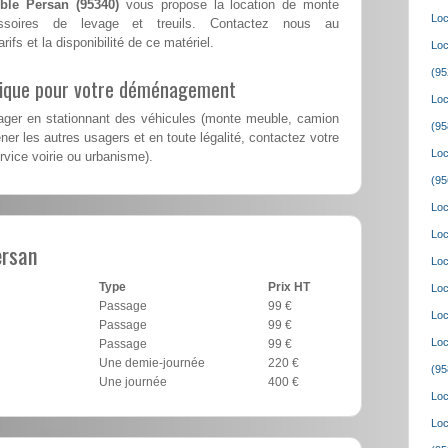
ble Persan (95340)
vous propose la location de monte
Loc
ssoires de levage et treuils. Contactez nous au
rifs et la disponibilité de ce matériel.
Loc
(95
lique pour votre déménagement
Loc
er en stationnant des véhicules (monte meuble, camion
(95
er les autres usagers et en toute légalité, contactez votre
Loc
ervice voirie ou urbanisme).
(95
Loc
Loc
ersan
Loc
Type
Prix HT
Loc
Passage
99 €
Loc
Passage
99 €
Loc
Passage
99 €
Une demie-journée
220 €
(95
Une journée
400 €
Loc
Loc