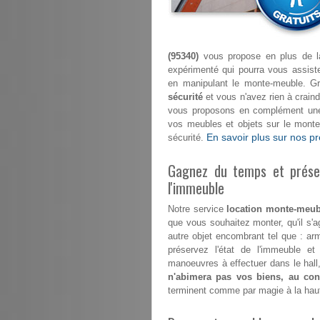
(95340)
vous propose en plus de la 
expérimenté qui pourra vous assi
en manipulant le monte-meuble. G
sécurité
et vous n'avez rien à craindr
vous proposons en complément une 
vos meubles et objets sur le mont
En savoir plus sur nos pr
sécurité.
Gagnez du temps et préser
l'immeuble
Notre service
location monte-meub
que vous souhaitez monter, qu'il s'a
autre objet encombrant tel que : ar
préservez l'état de l'immeuble 
manoeuvres à effectuer dans le hall,
n'abimera pas vos biens, au cont
terminent comme par magie à la hau