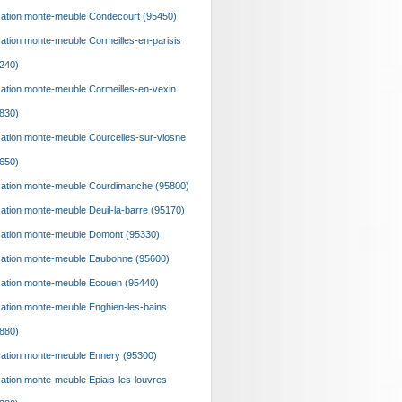
ation monte-meuble Condecourt (95450)
ation monte-meuble Cormeilles-en-parisis
240)
ation monte-meuble Cormeilles-en-vexin
830)
ation monte-meuble Courcelles-sur-viosne
650)
ation monte-meuble Courdimanche (95800)
ation monte-meuble Deuil-la-barre (95170)
ation monte-meuble Domont (95330)
ation monte-meuble Eaubonne (95600)
ation monte-meuble Ecouen (95440)
ation monte-meuble Enghien-les-bains
880)
ation monte-meuble Ennery (95300)
ation monte-meuble Epiais-les-louvres