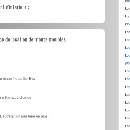
(95
 d'intérieur :
Loc
Loc
(95
Loc
ce de location de monte meubles
Loc
Loc
Loc
(95
Loc
n piano file au 5e! Eva
Loc
Loc
Loc
 à Paris, ca change
Loc
Loc
t c'était un jour férié en plus :)
Loc
Loc