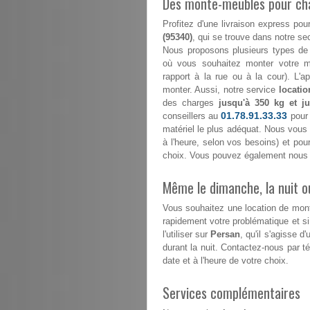
Des monte-meubles pour ch
Profitez d'une livraison express 
(95340)
, qui se trouve dans notre sect
Nous proposons plusieurs types de 
où vous souhaitez monter votre mo
rapport à la rue ou à la cour). L'
monter. Aussi, notre service
locati
des charges
jusqu'à 350 kg et j
01.78.91.33.33
conseillers au
pour 
matériel le plus adéquat. Nous vous é
à l'heure, selon vos besoins) et po
choix. Vous pouvez également nous c
Même le dimanche, la nuit ou
Vous souhaitez une location de mo
rapidement votre problématique et s
l'utiliser sur
Persan
, qu'il s'agisse 
durant la nuit. Contactez-nous par 
date et à l'heure de votre choix.
Services complémentaires