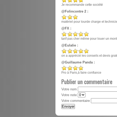
Je recommande cette société
@Folincontre 2 :
matériel pour lourde charge et techn
@FX :
tarif pas cher même pour louer un mont
@Eulalie :
on a apprécié les conseils et devis gr
@Guillaume Panda :
Pro à Paris,à faire confiance
Publier un commentaire
Votre nom
Votre note
Votre commentaire