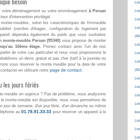
aque besoin
Loc
pour votre déménagement ou votre emménagement
à Persan
Loc
eur d'intervention privilégié.
Loc
monte-meubles, selon les caractéristiques de l'immeuble
Loc
bilier (nombre d'étages, configuration du logement par
appareil dépendra également du poids que vous souhaitez
(95
on monte-meuble Persan (95340)
vous propose de monter
Loc
usqu'au 10ème étage.
Prenez contact avec l'un de nos
parler de votre cas particulier et nous vous proposerons le
Loc
tablirons un devis gratuit et pas cher (tarif à la journée ou
Loc
urrons vous réserver le monte meuble pour la date de votre
page de contact.
ontacter en utilisant notre
(95
Loc
 les jours fériés
Loc
nte meuble en urgence ? Pas de problème, nous analysons
Loc
i le monte-meuble est disponible, nous vous permettons de
Loc
d'un jour de semaine, d'un jour férié, d'un dimanche ou même
01.78.91.33.33
téléphone au
pour réserver un appareil à la
lou
Loc
Loc
Loc