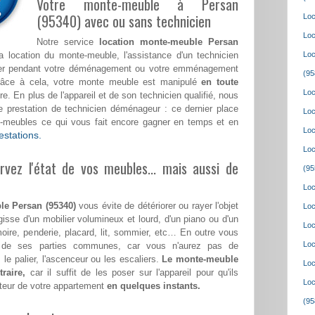
Votre monte-meuble à Persan
(95340) avec ou sans technicien
Loc
Loc
Notre service
location monte-meuble Persan
location du monte-meuble, l'assistance d'un technicien
Loc
ster pendant votre déménagement ou votre emménagement
(95
râce à cela, votre monte meuble est manipulé
en toute
Loc
e. En plus de l'appareil et de son technicien qualifié, nous
prestation de technicien déménageur : ce dernier place
Loc
e-meubles ce qui vous fait encore gagner en temps et en
Loc
estations.
Loc
vez l'état de vos meubles... mais aussi de
(95
Loc
le Persan (95340)
vous évite de détériorer ou rayer l'objet
Loc
gisse d'un mobilier volumineux et lourd, d'un piano ou d'un
Loc
moire, penderie, placard, lit, sommier, etc… En outre vous
Loc
et de ses parties communes, car vous n'aurez pas de
 le palier, l'ascenceur ou les escaliers.
Le monte-meuble
Loc
raire,
car il suffit de les poser sur l'appareil pour qu'ils
Loc
teur de votre appartement
en quelques instants.
(95