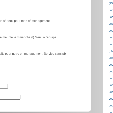
(95
Loc
Loc
icien sérieux pour mon déménagement
Loc
Loc
e meuble le dimanche (!) Merci à l'équipe
Loc
Loc
(95
atuits pour notre emmenagement. Service sans pb
Loc
Loc
Loc
Loc
Loc
Loc
Loc
Loc
Loc