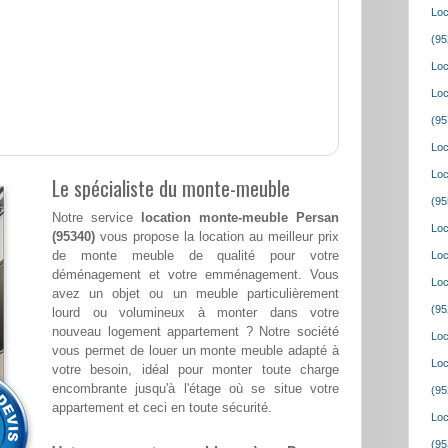
Loc
(95
Loc
Loc
(95
Loc
Loc
Le spécialiste du monte-meuble
(95
Notre service
location monte-meuble Persan
Loc
(95340)
vous propose la location au meilleur prix
de monte meuble de qualité pour votre
Loc
déménagement et votre emménagement. Vous
Loc
avez un objet ou un meuble particulièrement
(95
lourd ou volumineux à monter dans votre
nouveau logement appartement ? Notre société
Loc
vous permet de louer un monte meuble adapté à
Loc
votre besoin, idéal pour monter toute charge
encombrante jusqu'à l'étage où se situe votre
(95
appartement et ceci en toute sécurité.
Loc
(95