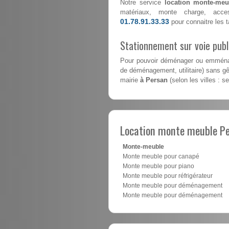
Notre service
location monte-meu
matériaux, monte charge, acce
01.78.91.33.33
pour connaitre les ta
Stationnement sur voie pub
Pour pouvoir déménager ou emménag
de déménagement, utilitaire) sans gên
mairie
à Persan
(selon les villes : s
Location monte meuble P
Monte-meuble
Monte meuble pour canapé
Monte meuble pour piano
Monte meuble pour réfrigérateur
Monte meuble pour déménagement
Monte meuble pour déménagement