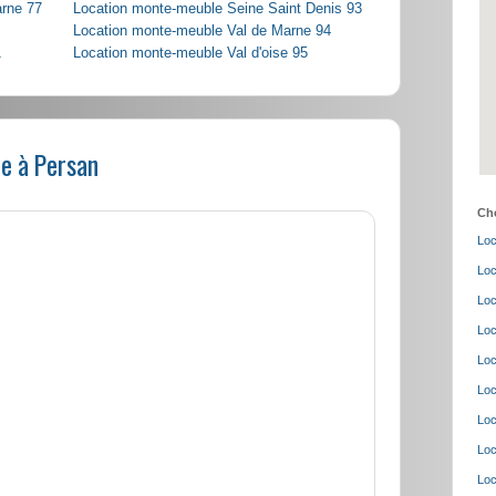
arne 77
Location monte-meuble Seine Saint Denis 93
Location monte-meuble Val de Marne 94
1
Location monte-meuble Val d'oise 95
e à Persan
Cho
Loc
Loc
Loc
Loc
Loc
Loc
Loc
Loc
Loc