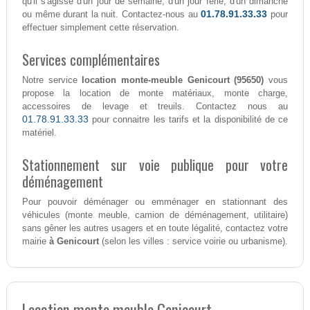
qu'il s'agisse d'un jour de semaine, d'un jour férié, d'un dimanche
01.78.91.33.33
ou même durant la nuit. Contactez-nous au
pour
effectuer simplement cette réservation.
Services complémentaires
Notre service
location monte-meuble Genicourt (95650)
vous
propose la location de monte matériaux, monte charge,
accessoires de levage et treuils. Contactez nous au
01.78.91.33.33
pour connaitre les tarifs et la disponibilité de ce
matériel.
Stationnement sur voie publique pour votre
déménagement
Pour pouvoir déménager ou emménager en stationnant des
véhicules (monte meuble, camion de déménagement, utilitaire)
sans gêner les autres usagers et en toute légalité, contactez votre
mairie
à Genicourt
(selon les villes : service voirie ou urbanisme).
Location monte meuble Genicourt