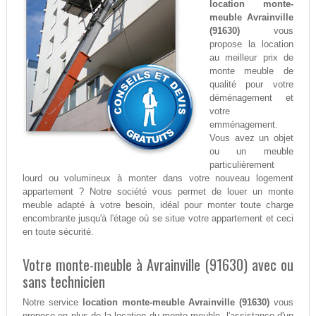
location monte-
meuble Avrainville
(91630)
vous
propose la location
au meilleur prix de
monte meuble de
qualité pour votre
déménagement et
votre
emménagement.
Vous avez un objet
ou un meuble
particulièrement
lourd ou volumineux à monter dans votre nouveau logement
appartement ? Notre société vous permet de louer un monte
meuble adapté à votre besoin, idéal pour monter toute charge
encombrante jusqu'à l'étage où se situe votre appartement et ceci
en toute sécurité.
Votre monte-meuble à Avrainville (91630) avec ou
sans technicien
Notre service
location monte-meuble Avrainville (91630)
vous
propose en plus de la location du monte-meuble, l'assistance d'un