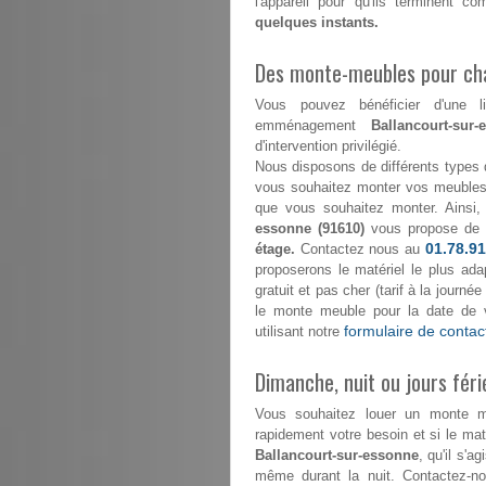
l'appareil pour qu'ils terminent
quelques instants.
Des monte-meubles pour ch
Vous pouvez bénéficier d'une l
emménagement
Ballancourt-sur
d'intervention privilégié.
Nous disposons de différents types 
vous souhaitez monter vos meubles 
que vous souhaitez monter. Ainsi,
essonne (91610)
vous propose de 
01.78.91
étage.
Contactez nous au
proposerons le matériel le plus ada
gratuit et pas cher (tarif à la journ
le monte meuble pour la date de 
formulaire de contac
utilisant notre
Dimanche, nuit ou jours féri
Vous souhaitez louer un monte 
rapidement votre besoin et si le maté
Ballancourt-sur-essonne
, qu'il s'a
même durant la nuit. Contactez-