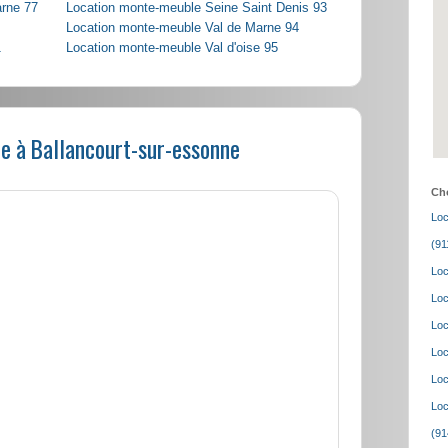
arne 77
Location monte-meuble Seine Saint Denis 93
Location monte-meuble Val de Marne 94
1
Location monte-meuble Val d'oise 95
e à Ballancourt-sur-essonne
Cho
Loc
(91
Loc
Loc
Loc
Loc
Loc
Loc
(91