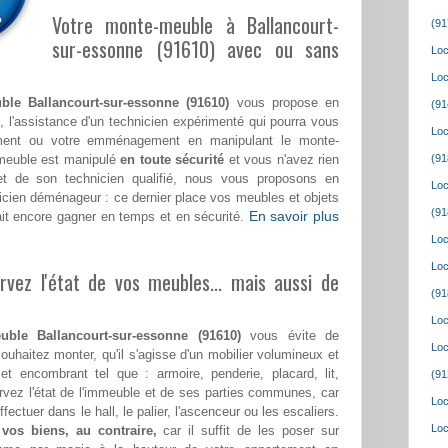
Votre monte-meuble à Ballancourt-
(91
sur-essonne (91610) avec ou sans
Loc
Loc
ble Ballancourt-sur-essonne (91610)
vous propose en
(91
, l'assistance d'un technicien expérimenté qui pourra vous
Loc
ment ou votre emménagement en manipulant le monte-
 meuble est manipulé
en toute sécurité
et vous n'avez rien
(91
 et de son technicien qualifié, nous vous proposons en
Loc
cien déménageur : ce dernier place vos meubles et objets
(91
En savoir plus
it encore gagner en temps et en sécurité.
Loc
Loc
vez l'état de vos meubles... mais aussi de
(91
Loc
uble Ballancourt-sur-essonne (91610)
vous évite de
Loc
souhaitez monter, qu'il s'agisse d'un mobilier volumineux et
et encombrant tel que : armoire, penderie, placard, lit,
(91
vez l'état de l'immeuble et de ses parties communes, car
Loc
ctuer dans le hall, le palier, l'ascenceur ou les escaliers.
Loc
os biens, au contraire,
car il suffit de les poser sur