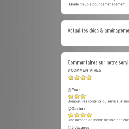
Monte meuble pour déménagement
Actualités déco & aménagement
Commentaires sur notre servi
8
COMMENTAIRES
@Eva :
Bonjour, tres contente du service, et mo
@Gozba :
Une location de monte meuble pas cher
@J-Jacques :