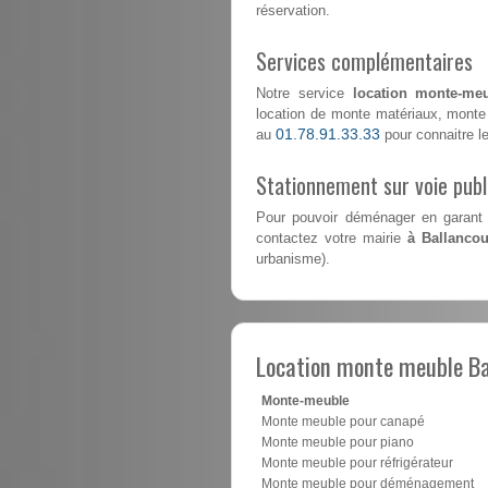
réservation.
Services complémentaires
Notre service
location monte-meu
location de monte matériaux, monte 
01.78.91.33.33
au
pour connaitre les
Stationnement sur voie pub
Pour pouvoir déménager en garant 
contactez votre mairie
à Ballancou
urbanisme).
Location monte meuble Ba
Monte-meuble
Monte meuble pour canapé
Monte meuble pour piano
Monte meuble pour réfrigérateur
Monte meuble pour déménagement