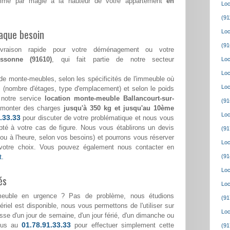
 comme par magie à la hauteur de votre appartement
en
Loc
(91
aque besoin
Loc
(91
ivraison rapide pour votre déménagement ou votre
-essonne (91610)
, qui fait partie de notre secteur
Loc
Loc
de monte-meubles, selon les spécificités de l'immeuble où
Loc
(nombre d'étages, type d'emplacement) et selon le poids
 notre service
location monte-meuble Ballancourt-sur-
(91
monter des charges
jusqu'à 350 kg et jusqu'au 10ème
Loc
.33.33
pour discuter de votre problématique et nous vous
pté à votre cas de figure. Nous vous établirons un devis
(91
ée ou à l'heure, selon vos besoins) et pourrons vous réserver
Loc
votre choix. Vous pouvez également nous contacter en
t.
(91
Loc
és
Loc
meuble en urgence ? Pas de problème, nous étudions
(91
riel est disponible, nous vous permettons de l'utiliser sur
Loc
gisse d'un jour de semaine, d'un jour férié, d'un dimanche ou
01.78.91.33.33
nous au
pour effectuer simplement cette
(91