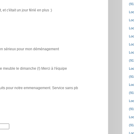
(91
t c'était un jour férié en plus :)
Loc
Loc
Loc
Loc
Loc
icien sérieux pour mon déménagement
Loc
(91
e meuble le dimanche (!) Merci à l'équipe
Loc
(91
Loc
atuits pour notre emmenagement. Service sans pb
(91
Loc
(91
Loc
(91
Loc