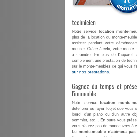
technicien
Notre service
location monte-meu
plus de la location du monte-meuble
assister pendant votre déménage
meuble. Grâce à cela, votre monte
à craindre. En plus de l'appareil
complément une prestation de techni
sur le monte-meubles ce qui vous fa
sur nos prestations.
Gagnez du temps et préser
l'immeuble
Notre service
location monte-me
détériorer ou rayer l'objet que vous 
lourd, d'un piano ou d'un autre obj
sommier, etc… En outre vous préser
vous n'aurez pas de manoeuvres à effe
Le monte-meuble n'abimera pas v