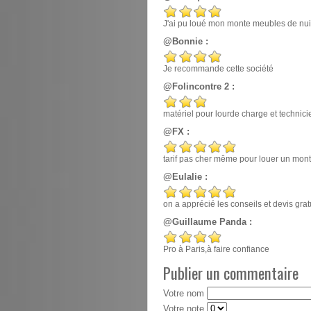
J'ai pu loué mon monte meubles de nuit, e
@Bonnie :
Je recommande cette société
@Folincontre 2 :
matériel pour lourde charge et techn
@FX :
tarif pas cher même pour louer un mont
@Eulalie :
on a apprécié les conseils et devis gr
@Guillaume Panda :
Pro à Paris,à faire confiance
Publier un commentaire
Votre nom
Votre note