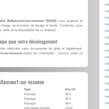
Loc
Loc
Loc
ble Ballancourt-sur-essonne (91610)
vous propose la
Loc
charge, accessoires de levage et treuils. Contactez nous
 tarifs et la disponibilité de ce matériel.
Loc
Loc
lique pour votre déménagement
(91
des véhicules sans occasionner de gêne et légalement,
Loc
rt-sur-essonne
(selon les communes : service voirie ou
Loc
Loc
Loc
(91
llancourt-sur-essonne
Loc
Type
Prix HT
(91
Passage
99 €
Loc
Passage
99 €
Loc
Passage
99 €
Une demie-journée
220 €