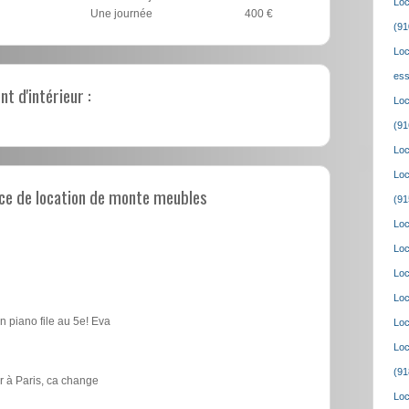
Loc
Une journée
400 €
(91
Loc
ess
 d'intérieur :
Loc
(91
Loc
Loc
ce de location de monte meubles
(91
Loc
Loc
Loc
Loc
n piano file au 5e! Eva
Loc
Loc
(91
 à Paris, ca change
Loc