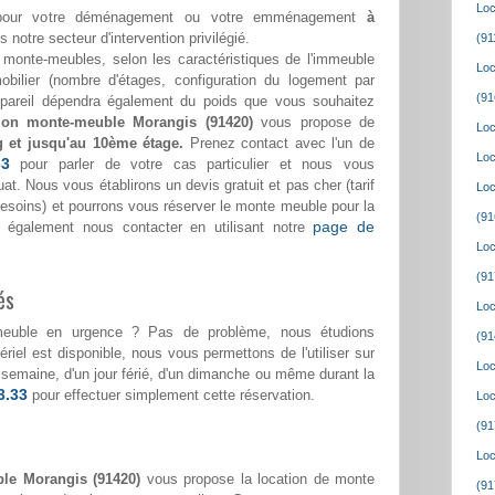
Loc
ss pour votre déménagement ou votre emménagement
à
s notre secteur d'intervention privilégié.
(91
monte-meubles, selon les caractéristiques de l'immeuble
Loc
bilier (nombre d'étages, configuration du logement par
(91
appareil dépendra également du poids que vous souhaitez
tion monte-meuble Morangis (91420)
vous propose de
Loc
g et jusqu'au 10ème étage.
Prenez contact avec l'un de
Loc
33
pour parler de votre cas particulier et nous vous
at. Nous vous établirons un devis gratuit et pas cher (tarif
Loc
 besoins) et pourrons vous réserver le monte meuble pour la
(91
page de
 également nous contacter en utilisant notre
Loc
(91
és
Loc
meuble en urgence ? Pas de problème, nous étudions
(91
riel est disponible, nous vous permettons de l'utiliser sur
Loc
de semaine, d'un jour férié, d'un dimanche ou même durant la
3.33
pour effectuer simplement cette réservation.
Loc
(91
Loc
le Morangis (91420)
vous propose la location de monte
(91