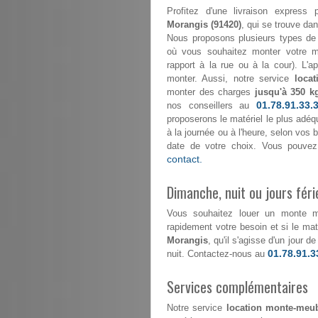
Profitez d'une livraison expre
Morangis (91420)
, qui se trouve dan
Nous proposons plusieurs types de 
où vous souhaitez monter votre mo
rapport à la rue ou à la cour). L'
monter. Aussi, notre service
loca
monter des charges
jusqu'à 350 k
01.78.91.33.
nos conseillers au
proposerons le matériel le plus adéqu
à la journée ou à l'heure, selon vos
date de votre choix. Vous pouvez
contact.
Dimanche, nuit ou jours féri
Vous souhaitez louer un monte 
rapidement votre besoin et si le maté
Morangis
, qu'il s'agisse d'un jour 
01.78.91.3
nuit. Contactez-nous au
Services complémentaires
Notre service
location monte-meub