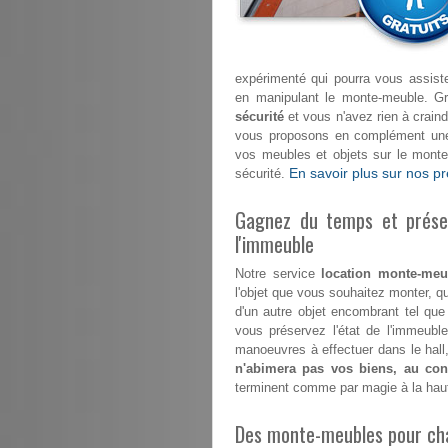
expérimenté qui pourra vous assi
en manipulant le monte-meuble. G
sécurité
et vous n'avez rien à craindr
vous proposons en complément une 
vos meubles et objets sur le mont
En savoir plus sur nos pr
sécurité.
Gagnez du temps et préser
l'immeuble
Notre service
location monte-meu
l'objet que vous souhaitez monter, qu
d'un autre objet encombrant tel que
vous préservez l'état de l'immeub
manoeuvres à effectuer dans le hall,
n'abimera pas vos biens, au cont
terminent comme par magie à la hau
Des monte-meubles pour ch