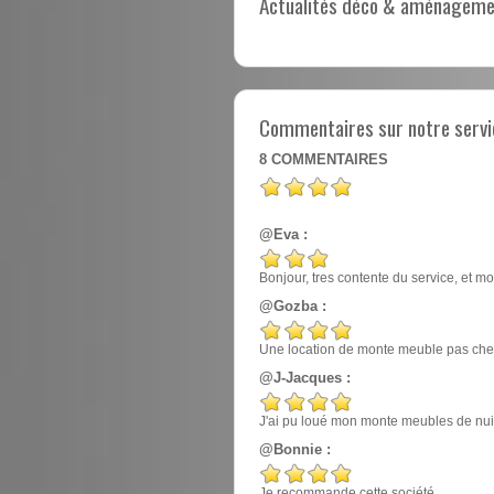
Actualités déco & aménagement
Commentaires sur notre servi
8
COMMENTAIRES
@Eva :
Bonjour, tres contente du service, et mo
@Gozba :
Une location de monte meuble pas cher
@J-Jacques :
J'ai pu loué mon monte meubles de nuit, e
@Bonnie :
Je recommande cette société