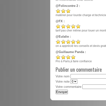
@Folincontre 2 :
matériel pour lourde charge et techn
@FX :
tarif pas cher même pour louer un mont
@Eulalie :
on a apprécié les conseils et devis gr
@Guillaume Panda :
Pro à Paris,à faire confiance
Publier un commentaire
Votre nom
Votre note
Votre commentaire