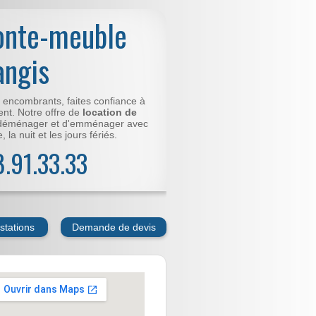
onte-meuble
angis
t encombrants, faites confiance à
nt. Notre offre de
location de
déménager et d'emménager avec
 la nuit et les jours fériés.
78.91.33.33
stations
Demande de devis