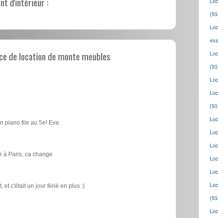
 d'intérieur :
Loc
(91
Loc
ess
ce de location de monte meubles
Loc
(91
Loc
Loc
(91
Loc
n piano file au 5e! Eva
Loc
Loc
 à Paris, ca change
Loc
Loc
Loc
t c'était un jour férié en plus :)
(91
Loc