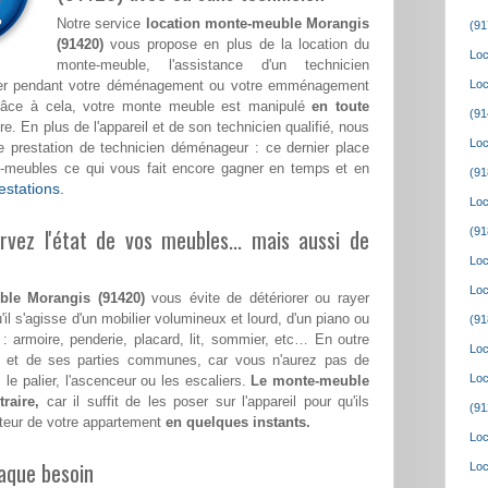
Notre service
location monte-meuble Morangis
(91
(91420)
vous propose en plus de la location du
Loc
monte-meuble, l'assistance d'un technicien
ster pendant votre déménagement ou votre emménagement
Loc
râce à cela, votre monte meuble est manipulé
en toute
(91
e. En plus de l'appareil et de son technicien qualifié, nous
Loc
prestation de technicien déménageur : ce dernier place
e-meubles ce qui vous fait encore gagner en temps et en
(91
estations.
Loc
vez l'état de vos meubles... mais aussi de
(91
Loc
Loc
ble Morangis (91420)
vous évite de détériorer ou rayer
'il s'agisse d'un mobilier volumineux et lourd, d'un piano ou
(91
 : armoire, penderie, placard, lit, sommier, etc… En outre
Loc
le et de ses parties communes, car vous n'aurez pas de
Loc
 le palier, l'ascenceur ou les escaliers.
Le monte-meuble
raire,
car il suffit de les poser sur l'appareil pour qu'ils
(91
teur de votre appartement
en quelques instants.
Loc
aque besoin
Loc