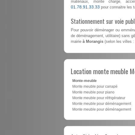
matériaux, monte charge, acce
01.78.91.33.33
pour connaitre les ta
Stationnement sur voie pub
Pour pouvoir déménager ou emménag
de déménagement, utilitaire) sans gên
mairie
à Morangis
(selon les villes 
Location monte meuble M
Monte-meuble
Monte meuble pour canapé
Monte meuble pour piano
Monte meuble pour réfrigérateur
Monte meuble pour déménagement
Monte meuble pour déménagement