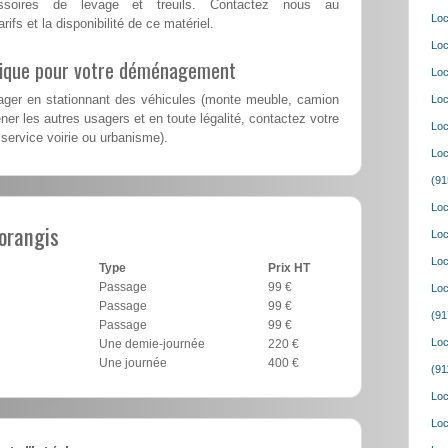
ssoires de levage et treuils. Contactez nous au
Loc
rifs et la disponibilité de ce matériel.
Loc
lique pour votre déménagement
Loc
er en stationnant des véhicules (monte meuble, camion
Loc
er les autres usagers et en toute légalité, contactez votre
Loc
: service voirie ou urbanisme).
Loc
(91
Loc
orangis
Loc
Loc
Type
Prix HT
Passage
99 €
Loc
Passage
99 €
(91
Passage
99 €
Loc
Une demie-journée
220 €
Une journée
400 €
(91
Loc
Loc