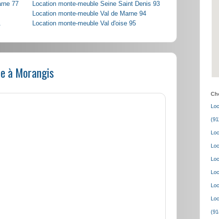
arne 77
Location monte-meuble Seine Saint Denis 93
Location monte-meuble Val de Marne 94
1
Location monte-meuble Val d'oise 95
e à Morangis
Cho
Loc
(91
Loc
Loc
Loc
Loc
Loc
Loc
(91