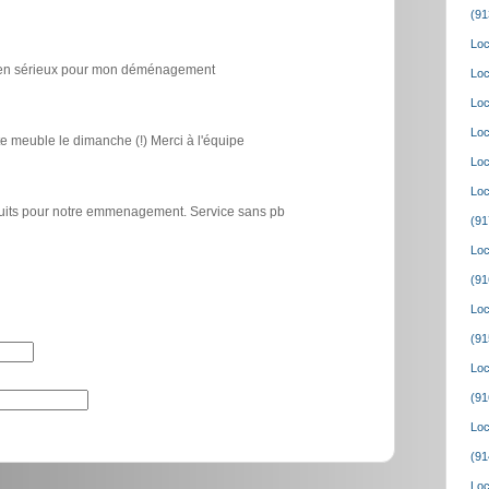
(91
Loc
icien sérieux pour mon déménagement
Loc
Loc
Loc
e meuble le dimanche (!) Merci à l'équipe
Loc
Loc
atuits pour notre emmenagement. Service sans pb
(91
Loc
(91
Loc
(91
Loc
(91
Loc
(91
Loc