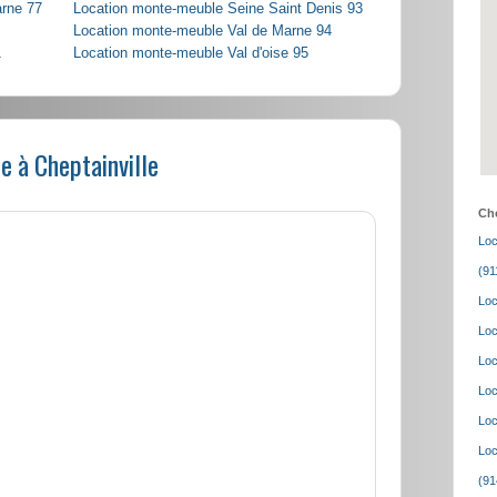
arne 77
Location monte-meuble Seine Saint Denis 93
Location monte-meuble Val de Marne 94
1
Location monte-meuble Val d'oise 95
e à Cheptainville
Cho
Loc
(91
Loc
Loc
Loc
Loc
Loc
Loc
(91