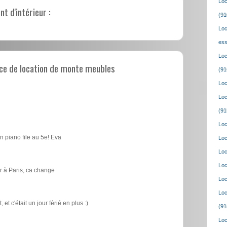
Loc
 d'intérieur :
(91
Loc
ess
Loc
ce de location de monte meubles
(91
Loc
Loc
(91
Loc
n piano file au 5e! Eva
Loc
Loc
Loc
 à Paris, ca change
Loc
Loc
t c'était un jour férié en plus :)
(91
Loc