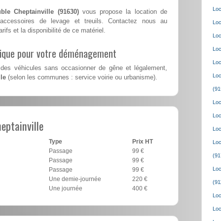
Loc
ble Cheptainville (91630)
vous propose la location de
accessoires de levage et treuils. Contactez nous au
Loc
rifs et la disponibilité de ce matériel.
Loc
lique pour votre déménagement
Loc
Loc
des véhicules sans occasionner de gêne et légalement,
Loc
le
(selon les communes : service voirie ou urbanisme).
(91
Loc
Loc
eptainville
Loc
Type
Prix HT
Loc
Passage
99 €
(91
Passage
99 €
Loc
Passage
99 €
Une demie-journée
220 €
(91
Une journée
400 €
Loc
Loc