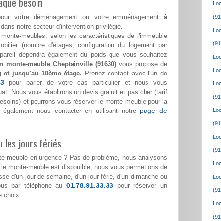
aque besoin
Loc
ss pour votre déménagement ou votre emménagement
à
(91
 dans notre secteur d'intervention privilégié.
Loc
monte-meubles, selon les caractéristiques de l'immeuble
(91
bilier (nombre d'étages, configuration du logement par
appareil dépendra également du poids que vous souhaitez
Loc
on monte-meuble Cheptainville (91630)
vous propose de
Loc
g et jusqu'au 10ème étage.
Prenez contact avec l'un de
33
pour parler de votre cas particulier et nous vous
Loc
at. Nous vous établirons un devis gratuit et pas cher (tarif
(91
 besoins) et pourrons vous réserver le monte meuble pour la
page de
 également nous contacter en utilisant notre
Loc
(91
Loc
 les jours fériés
(91
nte meuble en urgence ? Pas de problème, nous analysons
Loc
i le monte-meuble est disponible, nous vous permettons de
gisse d'un jour de semaine, d'un jour férié, d'un dimanche ou
Loc
01.78.91.33.33
nous par téléphone au
pour réserver un
(91
e choix.
Loc
(91