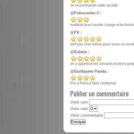
Je recommande cette société
@Folincontre 2 :
matériel pour lourde charge et techn
@FX :
tarif pas cher même pour louer un mont
@Eulalie :
on a apprécié les conseils et devis gr
@Guillaume Panda :
Pro à Paris,à faire confiance
Publier un commentaire
Votre nom
Votre note
Votre commentaire