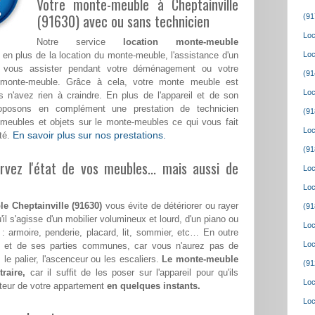
Votre monte-meuble à Cheptainville
(91630) avec ou sans technicien
(91
Loc
Notre service
location monte-meuble
en plus de la location du monte-meuble, l'assistance d'un
Loc
a vous assister pendant votre déménagement ou votre
(91
monte-meuble. Grâce à cela, votre monte meuble est
Loc
 n'avez rien à craindre. En plus de l'appareil et de son
roposons en complément une prestation de technicien
(91
meubles et objets sur le monte-meubles ce qui vous fait
Loc
En savoir plus sur nos prestations.
té.
(91
vez l'état de vos meubles... mais aussi de
Loc
Loc
e Cheptainville (91630)
vous évite de détériorer ou rayer
(91
'il s'agisse d'un mobilier volumineux et lourd, d'un piano ou
Loc
 : armoire, penderie, placard, lit, sommier, etc… En outre
Loc
le et de ses parties communes, car vous n'aurez pas de
 le palier, l'ascenceur ou les escaliers.
Le monte-meuble
(91
raire,
car il suffit de les poser sur l'appareil pour qu'ils
Loc
teur de votre appartement
en quelques instants.
Loc