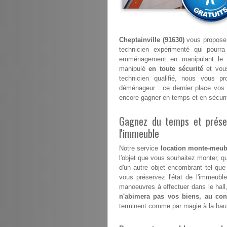
Cheptainville (91630)
vous propose 
technicien expérimenté qui pourr
emménagement en manipulant le 
manipulé
en toute sécurité
et vous
technicien qualifié, nous vous p
déménageur : ce dernier place vos 
encore gagner en temps et en sécuri
Gagnez du temps et préser
l'immeuble
Notre service
location monte-meubl
l'objet que vous souhaitez monter, qu
d'un autre objet encombrant tel que
vous préservez l'état de l'immeub
manoeuvres à effectuer dans le hall,
n'abimera pas vos biens, au cont
terminent comme par magie à la hau