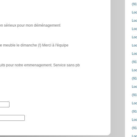
(91
Loc
Loc
icien sérieux pour mon déménagement
Loc
Loc
e meuble le dimanche (!) Merci à l'équipe
Loc
Loc
(91
atuits pour notre emmenagement. Service sans pb
Loc
(91
Loc
(91
Loc
(91
Loc
(91
Loc