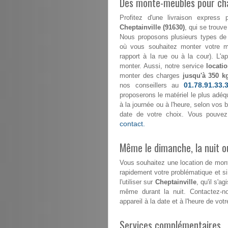
Des monte-meubles pour ch
Profitez d'une livraison expre
Cheptainville (91630)
, qui se trouve
Nous proposons plusieurs types de 
où vous souhaitez monter votre mo
rapport à la rue ou à la cour). L'
monter. Aussi, notre service
locati
monter des charges
jusqu'à 350 k
01.78.91.33.
nos conseillers au
proposerons le matériel le plus adéqu
à la journée ou à l'heure, selon vos
date de votre choix. Vous pouvez
contact.
Même le dimanche, la nuit ou
Vous souhaitez une location de mo
rapidement votre problématique et s
l'utiliser sur
Cheptainville
, qu'il s'a
même durant la nuit. Contactez-
appareil à la date et à l'heure de votr
Services complémentaires