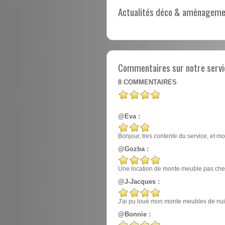
Actualités déco & aménagement
Commentaires sur notre servi
8
COMMENTAIRES
@Eva :
Bonjour, tres contente du service, et mo
@Gozba :
Une location de monte meuble pas cher
@J-Jacques :
J'ai pu loué mon monte meubles de nuit, e
@Bonnie :