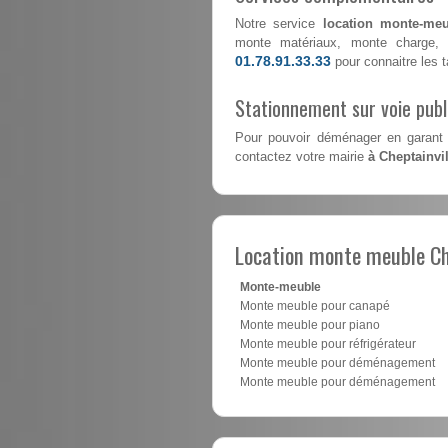
Notre service
location monte-meu
monte matériaux, monte charge, 
01.78.91.33.33
pour connaitre les ta
Stationnement sur voie pub
Pour pouvoir déménager en garant 
contactez votre mairie
à Cheptainvil
Location monte meuble Ch
Monte-meuble
Monte meuble pour canapé
Monte meuble pour piano
Monte meuble pour réfrigérateur
Monte meuble pour déménagement
Monte meuble pour déménagement