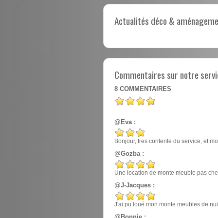
Actualités déco & aménagement
Commentaires sur notre servi
8
COMMENTAIRES
@Eva :
Bonjour, tres contente du service, et mo
@Gozba :
Une location de monte meuble pas cher
@J-Jacques :
J'ai pu loué mon monte meubles de nuit, e
@Bonnie :