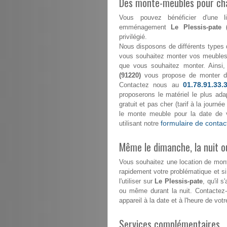
Des monte-meubles pour ch
Vous pouvez bénéficier d'une l
emménagement
Le Plessis-pate 
privilégié.
Nous disposons de différents types 
vous souhaitez monter vos meubles 
que vous souhaitez monter. Ainsi,
(91220)
vous propose de monter 
01.78.91.33.
Contactez nous au
proposerons le matériel le plus ada
gratuit et pas cher (tarif à la journ
le monte meuble pour la date de 
formulaire de contac
utilisant notre
Même le dimanche, la nuit ou
Vous souhaitez une location de mo
rapidement votre problématique et s
l'utiliser sur
Le Plessis-pate
, qu'il 
ou même durant la nuit. Contactez
appareil à la date et à l'heure de votr
Services complémentaires