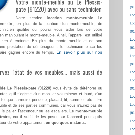
Votre monte-meuble au Le Plessis-
pate (91220) avec ou sans technicien
(91
Loc
Notre service
location monte-meuble Le
mettre, en plus de la location d'un monte-meuble, de
Loc
echnicien qualifié qui pourra vous aider lors de votre
(91
nipulant le monte-meuble. Ainsi, l'appareil est utilisé
Loc
rien à craindre. En plus du monte meuble et de son
ne prestation de déménageur : le technicien place les
(91
En savoir plus sur nos
 faire gagner encore du temps.
Loc
(91
vez l'état de vos meubles... mais aussi de
Loc
Loc
le Le Plessis-pate (91220)
vous évite de détériorer ou
(91
ter, qu'il s'agisse d'un mobilier volumineux et lourd, d'un
Loc
tel que : armoire, penderie, placard, lit, sommier, etc… En
Loc
meuble et de ses parties communes, car vous n'aurez pas de
 le palier, l'ascenceur ou les escaliers.
Le monte-meuble
(91
raire,
car il suffit de les poser sur l'appareil pour qu'ils
Loc
teur de votre appartement
en quelques instants.
Loc