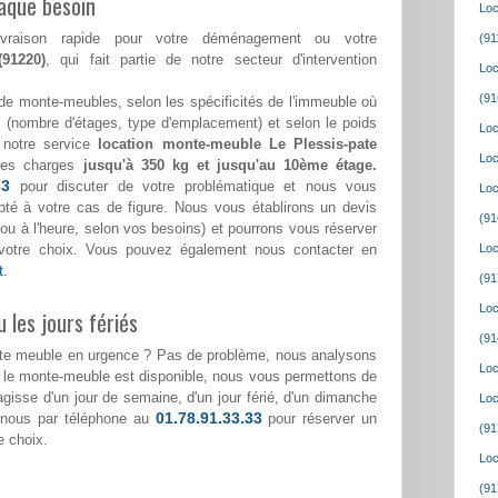
aque besoin
Loc
ivraison rapide pour votre déménagement ou votre
(91
(91220)
, qui fait partie de notre secteur d'intervention
Loc
(91
de monte-meubles, selon les spécificités de l'immeuble où
(nombre d'étages, type d'emplacement) et selon le poids
Loc
 notre service
location monte-meuble Le Plessis-pate
Loc
des charges
jusqu'à 350 kg et jusqu'au 10ème étage.
33
pour discuter de votre problématique et nous vous
Loc
pté à votre cas de figure. Nous vous établirons un devis
(91
ée ou à l'heure, selon vos besoins) et pourrons vous réserver
votre choix. Vous pouvez également nous contacter en
Loc
t.
(91
Loc
 les jours fériés
(91
nte meuble en urgence ? Pas de problème, nous analysons
Loc
i le monte-meuble est disponible, nous vous permettons de
s'agisse d'un jour de semaine, d'un jour férié, d'un dimanche
Loc
01.78.91.33.33
-nous par téléphone au
pour réserver un
(91
e choix.
Loc
(91