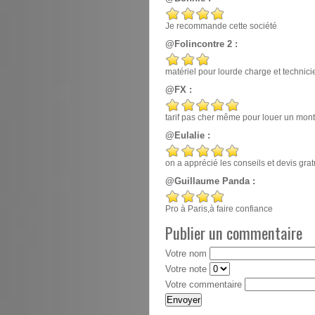
Je recommande cette société
@Folincontre 2 :
matériel pour lourde charge et techn
@FX :
tarif pas cher même pour louer un mont
@Eulalie :
on a apprécié les conseils et devis gr
@Guillaume Panda :
Pro à Paris,à faire confiance
Publier un commentaire
Votre nom
Votre note
Votre commentaire