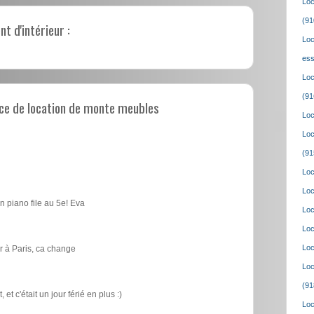
Loc
(91
 d'intérieur :
Loc
ess
Loc
(91
ce de location de monte meubles
Loc
Loc
(91
Loc
Loc
n piano file au 5e! Eva
Loc
Loc
Loc
 à Paris, ca change
Loc
(91
t c'était un jour férié en plus :)
Loc