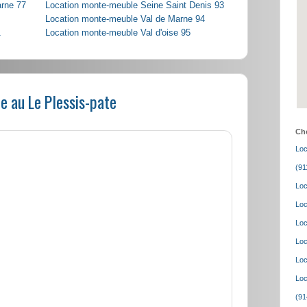
arne 77
Location monte-meuble Seine Saint Denis 93
Location monte-meuble Val de Marne 94
1
Location monte-meuble Val d'oise 95
e au Le Plessis-pate
Cho
Loc
(91
Loc
Loc
Loc
Loc
Loc
Loc
(91