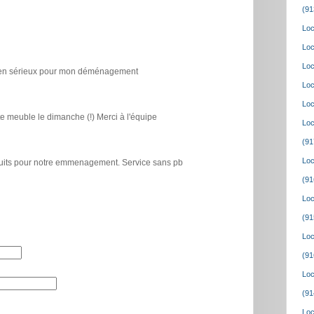
(91
Loc
Loc
Loc
icien sérieux pour mon déménagement
Loc
Loc
e meuble le dimanche (!) Merci à l'équipe
Loc
(91
Loc
atuits pour notre emmenagement. Service sans pb
(91
Loc
(91
Loc
(91
Loc
(91
Loc