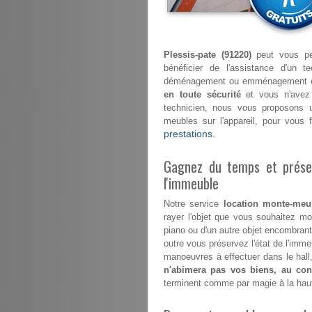
Plessis-pate (91220)
peut vous per
bénéficier de l'assistance d'un t
déménagement ou emménagement en ma
en toute sécurité
et vous n'avez 
technicien, nous vous proposons u
meubles sur l'appareil, pour vous
prestations.
Gagnez du temps et préser
l'immeuble
Notre service
location monte-meub
rayer l'objet que vous souhaitez mon
piano ou d'un autre objet encombrant 
outre vous préservez l'état de l'im
manoeuvres à effectuer dans le hall,
n'abimera pas vos biens, au cont
terminent comme par magie à la hau