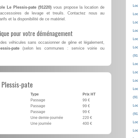
Loc
le Le Plessis-pate (91220)
vous propose la location de
accessoires de levage et treuils. Contactez nous au
Loc
rifs et la disponibilité de ce matériel.
Loc
lique pour votre déménagement
Loc
Loc
des véhicules sans occasionner de gêne et légalement,
Loc
essis-pate
(selon les communes : service voirie ou
(91
Loc
Loc
Loc
 Plessis-pate
Loc
Type
Prix HT
(91
Passage
99 €
Loc
Passage
99 €
Passage
99 €
(91
Une demie-journée
220 €
Loc
Une journée
400 €
Loc