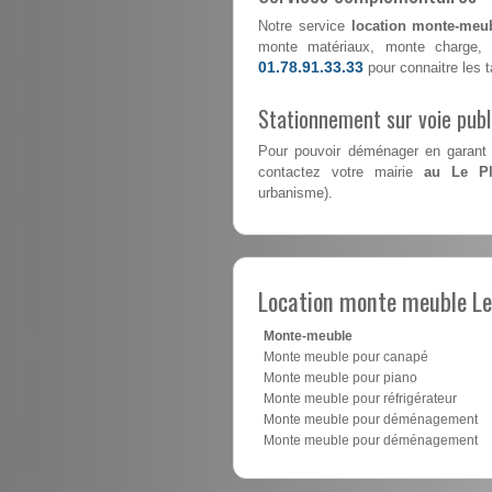
Notre service
location monte-meub
monte matériaux, monte charge, 
01.78.91.33.33
pour connaitre les ta
Stationnement sur voie pub
Pour pouvoir déménager en garant 
contactez votre mairie
au Le Pl
urbanisme).
Location monte meuble Le
Monte-meuble
Monte meuble pour canapé
Monte meuble pour piano
Monte meuble pour réfrigérateur
Monte meuble pour déménagement
Monte meuble pour déménagement