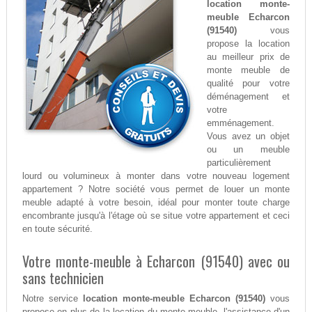
location monte-
meuble Echarcon
(91540)
vous
propose la location
au meilleur prix de
monte meuble de
qualité pour votre
déménagement et
votre
emménagement.
Vous avez un objet
ou un meuble
particulièrement
lourd ou volumineux à monter dans votre nouveau logement
appartement ? Notre société vous permet de louer un monte
meuble adapté à votre besoin, idéal pour monter toute charge
encombrante jusqu'à l'étage où se situe votre appartement et ceci
en toute sécurité.
Votre monte-meuble à Echarcon (91540) avec ou
sans technicien
Notre service
location monte-meuble Echarcon (91540)
vous
propose en plus de la location du monte-meuble, l'assistance d'un