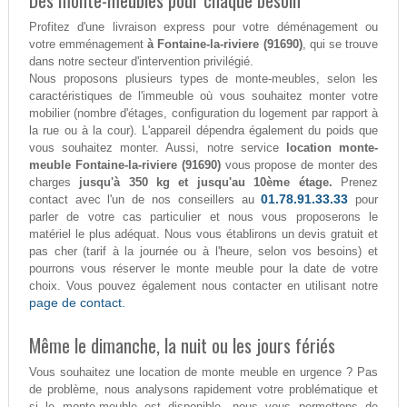
Des monte-meubles pour chaque besoin
Profitez d'une livraison express pour votre déménagement ou
votre emménagement
à Fontaine-la-riviere (91690)
, qui se trouve
dans notre secteur d'intervention privilégié.
Nous proposons plusieurs types de monte-meubles, selon les
caractéristiques de l'immeuble où vous souhaitez monter votre
mobilier (nombre d'étages, configuration du logement par rapport à
la rue ou à la cour). L'appareil dépendra également du poids que
vous souhaitez monter. Aussi, notre service
location monte-
meuble Fontaine-la-riviere (91690)
vous propose de monter des
charges
jusqu'à 350 kg et jusqu'au 10ème étage.
Prenez
01.78.91.33.33
contact avec l'un de nos conseillers au
pour
parler de votre cas particulier et nous vous proposerons le
matériel le plus adéquat. Nous vous établirons un devis gratuit et
pas cher (tarif à la journée ou à l'heure, selon vos besoins) et
pourrons vous réserver le monte meuble pour la date de votre
choix. Vous pouvez également nous contacter en utilisant notre
page de contact.
Même le dimanche, la nuit ou les jours fériés
Vous souhaitez une location de monte meuble en urgence ? Pas
de problème, nous analysons rapidement votre problématique et
si le monte-meuble est disponible, nous vous permettons de