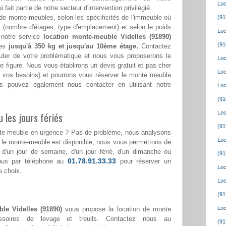
Loc
ui fait partie de notre secteur d'intervention privilégié.
de monte-meubles, selon les spécificités de l'immeuble où
(91
(nombre d'étages, type d'emplacement) et selon le poids
Loc
 notre service
location monte-meuble Videlles (91890)
(91
ges
jusqu'à 350 kg et jusqu'au 10ème étage.
Contactez
ter de votre problématique et nous vous proposerons le
Loc
e figure. Nous vous établirons un devis gratuit et pas cher
Loc
lon vos besoins) et pourrons vous réserver le monte meuble
s pouvez également nous contacter en utilisant notre
Loc
(91
Loc
 les jours fériés
(91
nte meuble en urgence ? Pas de problème, nous analysons
Loc
i le monte-meuble est disponible, nous vous permettons de
se d'un jour de semaine, d'un jour férié, d'un dimanche ou
(91
01.78.91.33.33
nous par téléphone au
pour réserver un
Loc
e choix.
Loc
(91
Loc
le Videlles (91890)
vous propose la location de monte
ssoires de levage et treuils. Contactez nous au
(91