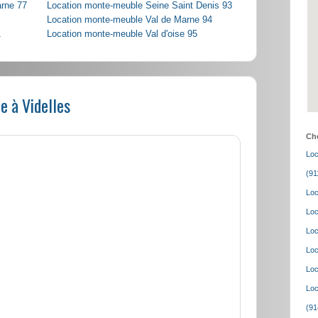
arne 77
Location monte-meuble Seine Saint Denis 93
Location monte-meuble Val de Marne 94
1
Location monte-meuble Val d'oise 95
e à Videlles
Cho
Loc
(91
Loc
Loc
Loc
Loc
Loc
Loc
(91