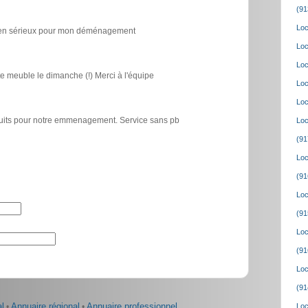
(91
Loc
icien sérieux pour mon déménagement
Loc
Loc
e meuble le dimanche (!) Merci à l'équipe
Loc
Loc
atuits pour notre emmenagement. Service sans pb
Loc
(91
Loc
(91
Loc
(91
Loc
(91
Loc
(91
l
•
Annuaire régional
•
Annuaire professionnel
Loc