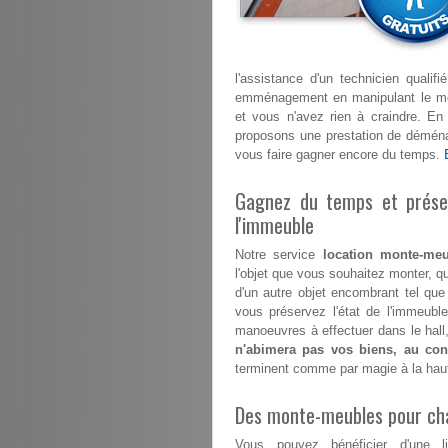
l'assistance d'un technicien quali
emménagement en manipulant le mont
et vous n'avez rien à craindre. E
proposons une prestation de déménag
vous faire gagner encore du temps.
Gagnez du temps et préser
l'immeuble
Notre service
location monte-meu
l'objet que vous souhaitez monter, qu
d'un autre objet encombrant tel que
vous préservez l'état de l'immeub
manoeuvres à effectuer dans le hall,
n'abimera pas vos biens, au cont
terminent comme par magie à la hau
Des monte-meubles pour ch
Vous pouvez bénéficier d'une l