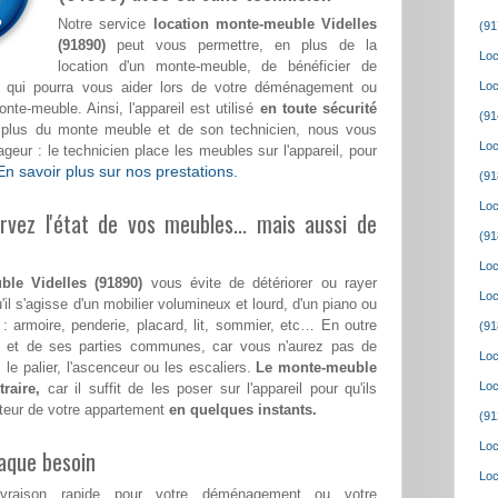
Notre service
location monte-meuble Videlles
(91
(91890)
peut vous permettre, en plus de la
Loc
location d'un monte-meuble, de bénéficier de
fié qui pourra vous aider lors de votre déménagement ou
Loc
e-meuble. Ainsi, l'appareil est utilisé
en toute sécurité
(91
n plus du monte meuble et de son technicien, nous vous
Loc
eur : le technicien place les meubles sur l'appareil, pour
En savoir plus sur nos prestations.
(91
Loc
vez l'état de vos meubles... mais aussi de
(91
Loc
ble Videlles (91890)
vous évite de détériorer ou rayer
Loc
'il s'agisse d'un mobilier volumineux et lourd, d'un piano ou
 : armoire, penderie, placard, lit, sommier, etc… En outre
(91
le et de ses parties communes, car vous n'aurez pas de
Loc
 le palier, l'ascenceur ou les escaliers.
Le monte-meuble
Loc
raire,
car il suffit de les poser sur l'appareil pour qu'ils
teur de votre appartement
en quelques instants.
(91
Loc
aque besoin
Loc
ivraison rapide pour votre déménagement ou votre