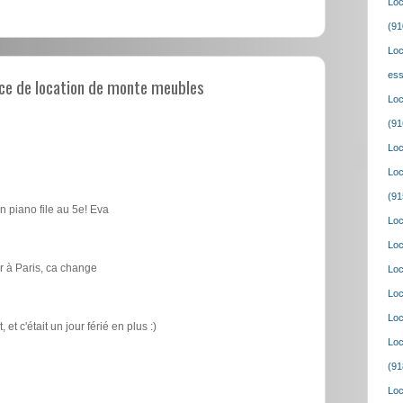
Loc
(91
Loc
ess
ce de location de monte meubles
Loc
(91
Loc
Loc
(91
n piano file au 5e! Eva
Loc
Loc
 à Paris, ca change
Loc
Loc
Loc
t c'était un jour férié en plus :)
Loc
(91
Loc