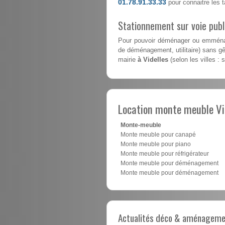
01.78.91.33.33
pour connaitre les ta
Stationnement sur voie pub
Pour pouvoir déménager ou emménag
de déménagement, utilitaire) sans gên
mairie
à Videlles
(selon les villes : 
Location monte meuble Vi
Monte-meuble
Monte meuble pour canapé
Monte meuble pour piano
Monte meuble pour réfrigérateur
Monte meuble pour déménagement
Monte meuble pour déménagement
Actualités déco & aménagement