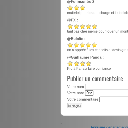
@Folincontre 2 :
matériel pour lourde charge et techn
@FX :
tarif pas cher même pour louer un mont
@Eulalie :
on a apprécié les conseils et devis gr
@Guillaume Panda :
Pro à Paris,à faire confiance
Publier un commentaire
Votre nom
Votre note
Votre commentaire
-
Annuaire départementa