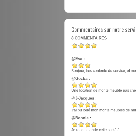
Commentaires sur notre servi
8
COMMENTAIRES
@Eva :
Bonjour, tres contente du service, et mo
@Gozba :
Une location de monte meuble pas cher
@J-Jacques :
J'ai pu loué mon monte meubles de nuit, e
@Bonnie :
Je recommande cette société