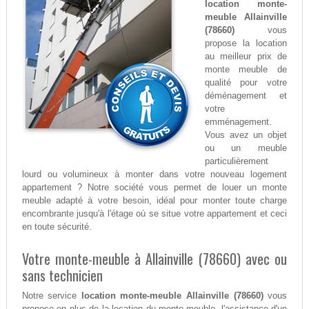
location monte-
meuble Allainville
(78660)
vous
propose la location
au meilleur prix de
monte meuble de
qualité pour votre
déménagement et
votre
emménagement.
Vous avez un objet
ou un meuble
particulièrement
lourd ou volumineux à monter dans votre nouveau logement
appartement ? Notre société vous permet de louer un monte
meuble adapté à votre besoin, idéal pour monter toute charge
encombrante jusqu'à l'étage où se situe votre appartement et ceci
en toute sécurité.
Votre monte-meuble à Allainville (78660) avec ou
sans technicien
Notre service
location monte-meuble Allainville (78660)
vous
propose en plus de la location du monte-meuble, l'assistance d'un