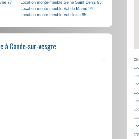
arne 77
Location monte-meuble Seine Saint Denis 93
Location monte-meuble Val de Marne 94
1
Location monte-meuble Val d'oise 95
e à Conde-sur-vesgre
Cho
Loc
Loc
Loc
Loc
Loc
Loc
Loc
Loc
(78