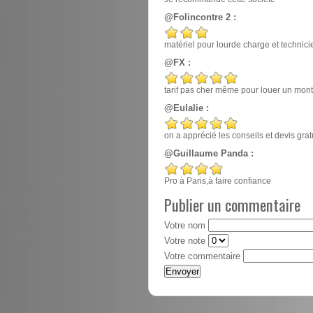
@Folincontre 2 :
matériel pour lourde charge et techn
@FX :
tarif pas cher même pour louer un mont
@Eulalie :
on a apprécié les conseils et devis gr
@Guillaume Panda :
Pro à Paris,à faire confiance
Publier un commentaire
Votre nom
Votre note
Votre commentaire