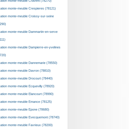
ation monte-meuble Cravent (78270)
ation monte-meuble Crespieres (78121)
ation monte-meuble Croissy-sur-seine
290)
ation monte-meuble Dammartin-en-serve
111)
ation monte-meuble Dampierre-en-yvelines
720)
ation monte-meuble Dannemarie (78550)
ation monte-meuble Davron (78810)
ation monte-meuble Drocourt (78440)
ation monte-meuble Ecquevilly (78920)
ation monte-meuble Elancourt (78990)
ation monte-meuble Emance (78125)
ation monte-meuble Epone (78680)
ation monte-meuble Evecquemont (78740)
ation monte-meuble Favrieux (78200)