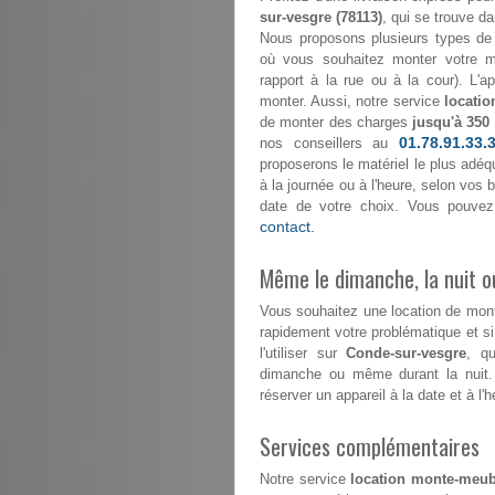
sur-vesgre (78113)
, qui se trouve da
Nous proposons plusieurs types de 
où vous souhaitez monter votre mo
rapport à la rue ou à la cour). L'
monter. Aussi, notre service
locatio
de monter des charges
jusqu'à 350
01.78.91.33.
nos conseillers au
proposerons le matériel le plus adéqu
à la journée ou à l'heure, selon vos
date de votre choix. Vous pouvez
contact.
Même le dimanche, la nuit ou
Vous souhaitez une location de mo
rapidement votre problématique et s
l'utiliser sur
Conde-sur-vesgre
, qu
dimanche ou même durant la nuit.
réserver un appareil à la date et à l'
Services complémentaires
Notre service
location monte-meub