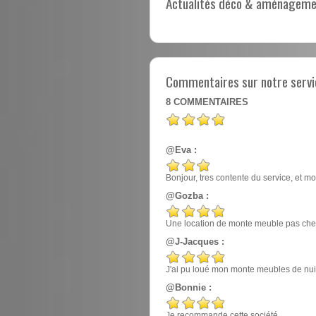
Actualités déco & aménagement
Commentaires sur notre servi
8
COMMENTAIRES
@Eva :
Bonjour, tres contente du service, et mo
@Gozba :
Une location de monte meuble pas cher
@J-Jacques :
J'ai pu loué mon monte meubles de nuit, e
@Bonnie :
Je recommande cette société