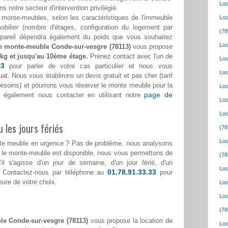
Loc
ns notre secteur d'intervention privilégié.
monte-meubles, selon les caractéristiques de l'immeuble
Loc
bilier (nombre d'étages, configuration du logement par
(78
appareil dépendra également du poids que vous souhaitez
Loc
n monte-meuble Conde-sur-vesgre (78113)
vous propose
 kg et jusqu'au 10ème étage.
Prenez contact avec l'un de
Loc
33
pour parler de votre cas particulier et nous vous
Loc
at. Nous vous établirons un devis gratuit et pas cher (tarif
 besoins) et pourrons vous réserver le monte meuble pour la
Loc
page de
 également nous contacter en utilisant notre
Loc
Loc
 les jours fériés
(78
Loc
nte meuble en urgence ? Pas de problème, nous analysons
i le monte-meuble est disponible, nous vous permettons de
(78
'il s'agisse d'un jour de semaine, d'un jour férié, d'un
Loc
01.78.91.33.33
 Contactez-nous par téléphone au
pour
heure de votre choix.
Loc
Loc
(78
le Conde-sur-vesgre (78113)
vous propose la location de
Loc