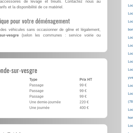
accessoires de levage et treuils. Contactez nous au
Loc
rifs et la disponibilité de ce matériel.
Loc
lique pour votre déménagement
Loc
des véhicules sans occasionner de gêne et légalement,
bon
sur-vesgre
(selon les communes : service voirie ou
Loc
Loc
Loc
Loc
onde-sur-vesgre
Loc
yve
Type
Prix HT
Passage
99 €
Loc
Passage
99 €
Loc
Passage
99 €
(78
Une demie-journée
220 €
Une journée
400 €
Loc
hon
Loc