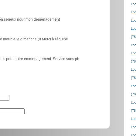
Loc
Loc
icien sérieux pour mon déménagement
Loc
Loc
(78
e meuble le dimanche (!) Merci à l'équipe
Loc
Loc
atuits pour notre emmenagement. Service sans pb
(78
Loc
(78
Loc
(78
Loc
(78
Loc
Loc
Loc