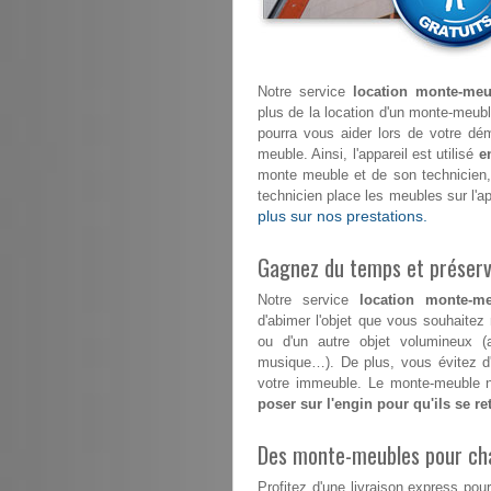
Notre service
location monte-meu
plus de la location d'un monte-meuble
pourra vous aider lors de votre 
meuble. Ainsi, l'appareil est utilisé
e
monte meuble et de son technicien
technicien place les meubles sur l'a
plus sur nos prestations.
Gagnez du temps et préserve
Notre service
location monte-me
d'abimer l'objet que vous souhaitez
ou d'un autre objet volumineux (a
musique…). De plus, vous évitez d'
votre immeuble. Le monte-meuble n'
poser sur l'engin pour qu'ils se r
Des monte-meubles pour ch
Profitez d'une livraison express 