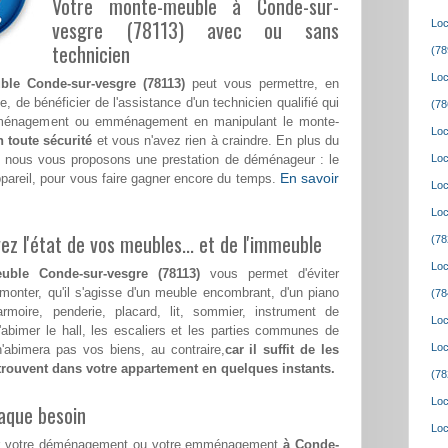
Votre monte-meuble à Conde-sur-
vesgre (78113) avec ou sans
Loc
technicien
(78
Loc
ble Conde-sur-vesgre (78113)
peut vous permettre, en
, de bénéficier de l'assistance d'un technicien qualifié qui
(78
déménagement ou emménagement en manipulant le monte-
Loc
n toute sécurité
et vous n'avez rien à craindre. En plus du
, nous vous proposons une prestation de déménageur : le
Loc
En savoir
ppareil, pour vous faire gagner encore du temps.
Loc
Loc
z l'état de vos meubles... et de l'immeuble
(78
Loc
uble Conde-sur-vesgre (78113)
vous permet d'éviter
 monter, qu'il s'agisse d'un meuble encombrant, d'un piano
(78
rmoire, penderie, placard, lit, sommier, instrument de
Loc
abimer le hall, les escaliers et les parties communes de
Loc
abimera pas vos biens, au contraire,
car il suffit de les
etrouvent dans votre appartement en quelques instants.
(78
Loc
aque besoin
Loc
pour votre déménagement ou votre emménagement
à Conde-