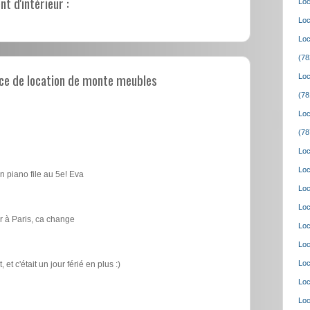
 d'intérieur :
Loc
Loc
Loc
(78
ce de location de monte meubles
Loc
(78
Loc
(78
Loc
Loc
n piano file au 5e! Eva
Loc
Loc
 à Paris, ca change
Loc
Loc
Loc
t c'était un jour férié en plus :)
Loc
Loc