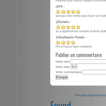
matériel pour lourde charge et techn
@FX :
tarif pas cher même pour louer un mont
@Eulalie :
on a apprécié les conseils et devis gr
@Guillaume Panda :
Pro à Paris,à faire confiance
Publier un commentaire
Votre nom
Votre note
Votre commentaire
-
Annuaire départementa
Found