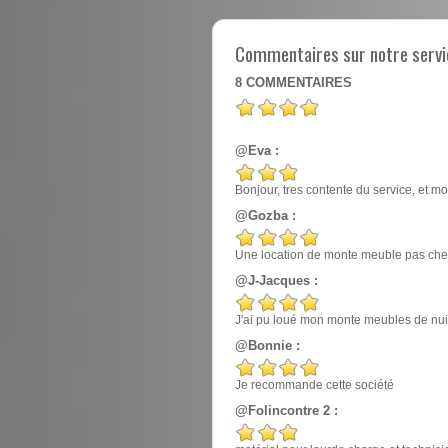
Commentaires sur notre servi
8
COMMENTAIRES
@Eva :
Bonjour, tres contente du service, et mo
@Gozba :
Une location de monte meuble pas cher
@J-Jacques :
J'ai pu loué mon monte meubles de nuit, e
@Bonnie :
Je recommande cette société
@Folincontre 2 :