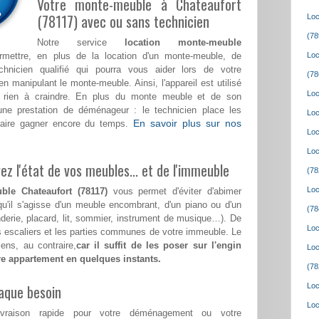
Votre monte-meuble à Chateaufort
(78117) avec ou sans technicien
Loc
(78
Notre service
location monte-meuble
mettre, en plus de la location d'un monte-meuble, de
Loc
echnicien qualifié qui pourra vous aider lors de votre
(78
nipulant le monte-meuble. Ainsi, l'appareil est utilisé
Loc
rien à craindre. En plus du monte meuble et de son
ne prestation de déménageur : le technicien place les
Loc
En savoir plus sur nos
 faire gagner encore du temps.
Loc
Loc
z l'état de vos meubles... et de l'immeuble
(78
Loc
ble Chateaufort (78117)
vous permet d'éviter d'abimer
qu'il s'agisse d'un meuble encombrant, d'un piano ou d'un
(78
nderie, placard, lit, sommier, instrument de musique…). De
Loc
les escaliers et les parties communes de votre immeuble. Le
ens, au contraire,
car il suffit de les poser sur l'engin
Loc
tre appartement en quelques instants.
(78
aque besoin
Loc
Loc
ivraison rapide pour votre déménagement ou votre