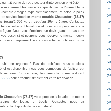
Loc
)
, qui fait partie de notre secteur d'intervention privilégié.
de monte-meubles, selon les spécificités de l'immeuble où
Loc
(nombre d'étages, type d'emplacement) et selon le poids
(78
otre service
location monte-meuble Chateaufort (78117)
ges
jusqu'à 350 kg et jusqu'au 10ème étage.
Contactez
Loc
ter de votre problématique et nous vous proposerons le
Loc
e figure. Nous vous établirons un devis gratuit et pas cher
lon vos besoins) et pourrons vous réserver le monte meuble
Loc
s pouvez également nous contacter en utilisant notre
Loc
Loc
és
Loc
(78
meuble en urgence ? Pas de problème, nous étudions
riel est disponible, nous vous permettons de l'utiliser sur
Loc
ur de semaine, d'un jour férié, d'un dimanche ou même durant
(78
.33.33
pour effectuer simplement cette réservation.
Loc
Loc
Loc
e Chateaufort (78117)
vous propose la location de monte
ssoires de levage et treuils. Contactez nous au
(78
rifs et la disponibilité de ce matériel.
Loc