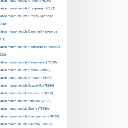
ation monte-meuble Cravent (78270)
ation monte-meuble Crespieres (78121)
ation monte-meuble Croissy-sur-seine
290)
ation monte-meuble Dammartin-en-serve
111)
ation monte-meuble Dampierre-en-yvelines
720)
ation monte-meuble Dannemarie (78550)
ation monte-meuble Davron (78810)
ation monte-meuble Drocourt (78440)
ation monte-meuble Ecquevilly (78920)
ation monte-meuble Elancourt (78990)
ation monte-meuble Emance (78125)
ation monte-meuble Epone (78680)
ation monte-meuble Evecquemont (78740)
ation monte-meuble Favrieux (78200)