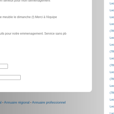
icien sérieux pour mon déménagement
Loc
Loc
e meuble le dimanche (!) Merci à l'équipe
Loc
Loc
(78
atuits pour notre emmenagement. Service sans pb
Loc
Loc
(78
Loc
(78
Loc
(78
Loc
(78
Loc
l
•
Annuaire régional
•
Annuaire professionnel
Loc
Loc