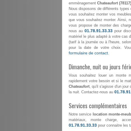
emménagement
Chateaufort (78117
Nous disposons de différents types 
vous souhaitez monter vos meubles 
que vous souhaitez monter. Ainsi, n
vous propose de monter des char
01.78.91.33.33
nous au
pour discu
matériel le plus adapté à votre cas d
(tarif à la journée ou à l'heure, se
pour la date de votre choix. Vou
formulaire de contact.
Dimanche, nuit ou jours féri
Vous souhaitez louer un monte 
rapidement votre besoin et si le maté
Chateaufort
, qu'il s'agisse d'un jo
01.78.91
la nuit. Contactez-nous au
Services complémentaires
Notre service
location monte-meubl
matériaux, monte charge, acce
01.78.91.33.33
pour connaitre les ta