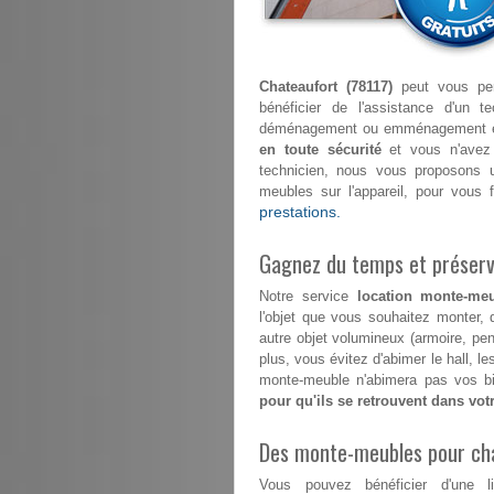
Chateaufort (78117)
peut vous per
bénéficier de l'assistance d'un t
déménagement ou emménagement en ma
en toute sécurité
et vous n'avez 
technicien, nous vous proposons u
meubles sur l'appareil, pour vous
prestations.
Gagnez du temps et préserve
Notre service
location monte-meu
l'objet que vous souhaitez monter, 
autre objet volumineux (armoire, pe
plus, vous évitez d'abimer le hall, 
monte-meuble n'abimera pas vos bi
pour qu'ils se retrouvent dans vo
Des monte-meubles pour ch
Vous pouvez bénéficier d'une l