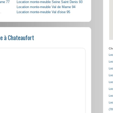
arne 77
Location monte-meuble Seine Saint Denis 93
Location monte-meuble Val de Marne 94
1
Location monte-meuble Val d'oise 95
e à Chateaufort
Cho
Loc
Loc
Loc
Loc
Loc
Loc
Loc
Loc
(78