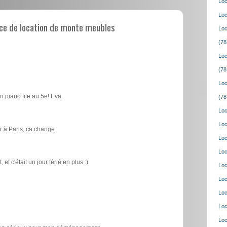
Loc
Loc
ce de location de monte meubles
Loc
(78
Loc
(78
Loc
n piano file au 5e! Eva
(78
Loc
Loc
 à Paris, ca change
Loc
Loc
t c'était un jour férié en plus :)
Loc
Loc
Loc
Loc
Loc