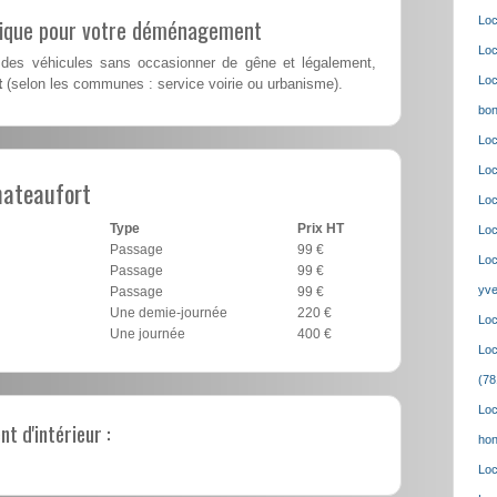
lique pour votre déménagement
Loc
Loc
des véhicules sans occasionner de gêne et légalement,
Loc
t
(selon les communes : service voirie ou urbanisme).
bon
Loc
Loc
hateaufort
Loc
Type
Prix HT
Loc
Passage
99 €
Loc
Passage
99 €
yve
Passage
99 €
Une demie-journée
220 €
Loc
Une journée
400 €
Loc
(78
Loc
 d'intérieur :
hon
Loc