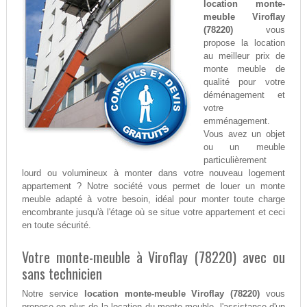
location monte-
meuble Viroflay
(78220)
vous
propose la location
au meilleur prix de
monte meuble de
qualité pour votre
déménagement et
votre
emménagement.
Vous avez un objet
ou un meuble
particulièrement
lourd ou volumineux à monter dans votre nouveau logement
appartement ? Notre société vous permet de louer un monte
meuble adapté à votre besoin, idéal pour monter toute charge
encombrante jusqu'à l'étage où se situe votre appartement et ceci
en toute sécurité.
Votre monte-meuble à Viroflay (78220) avec ou
sans technicien
Notre service
location monte-meuble Viroflay (78220)
vous
propose en plus de la location du monte-meuble, l'assistance d'un