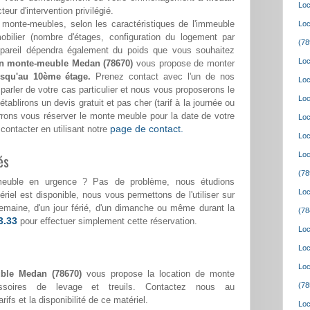
Loc
eur d'intervention privilégié.
monte-meubles, selon les caractéristiques de l'immeuble
Loc
bilier (nombre d'étages, configuration du logement par
(78
appareil dépendra également du poids que vous souhaitez
Loc
on monte-meuble Medan (78670)
vous propose de monter
usqu'au 10ème étage.
Prenez contact avec l'un de nos
Loc
parler de votre cas particulier et nous vous proposerons le
Loc
tablirons un devis gratuit et pas cher (tarif à la journée ou
urrons vous réserver le monte meuble pour la date de votre
Loc
page de contact.
ontacter en utilisant notre
Loc
Loc
és
(78
meuble en urgence ? Pas de problème, nous étudions
Loc
riel est disponible, nous vous permettons de l'utiliser sur
 semaine, d'un jour férié, d'un dimanche ou même durant la
(78
3.33
pour effectuer simplement cette réservation.
Loc
Loc
Loc
ble Medan (78670)
vous propose la location de monte
(78
ssoires de levage et treuils. Contactez nous au
rifs et la disponibilité de ce matériel.
Loc