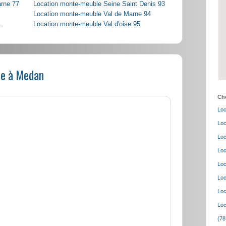
arne 77
Location monte-meuble Seine Saint Denis 93
Location monte-meuble Val de Marne 94
1
Location monte-meuble Val d'oise 95
le à Medan
Cho
Loc
Loc
Loc
Loc
Loc
Loc
Loc
Loc
(78