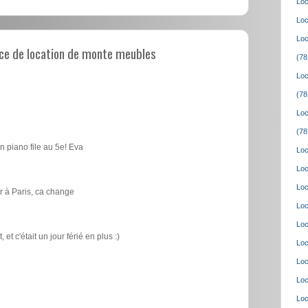
Loc
Loc
Loc
ce de location de monte meubles
(78
Loc
(78
Loc
(78
n piano file au 5e! Eva
Loc
Loc
Loc
 à Paris, ca change
Loc
Loc
t c'était un jour férié en plus :)
Loc
Loc
Loc
Loc