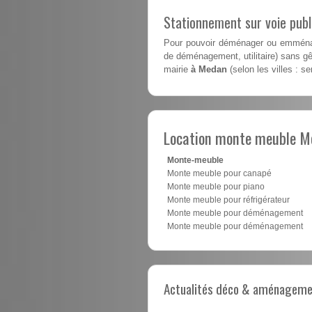
Stationnement sur voie pub
Pour pouvoir déménager ou emménag
de déménagement, utilitaire) sans gên
mairie
à Medan
(selon les villes : s
Location monte meuble M
Monte-meuble
Monte meuble pour canapé
Monte meuble pour piano
Monte meuble pour réfrigérateur
Monte meuble pour déménagement
Monte meuble pour déménagement
Actualités déco & aménagement