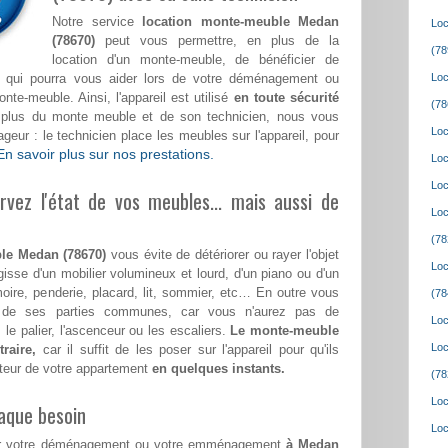
Notre service
location monte-meuble Medan
Loc
(78670)
peut vous permettre, en plus de la
(78
location d'un monte-meuble, de bénéficier de
fié qui pourra vous aider lors de votre déménagement ou
Loc
e-meuble. Ainsi, l'appareil est utilisé
en toute sécurité
(78
n plus du monte meuble et de son technicien, nous vous
Loc
eur : le technicien place les meubles sur l'appareil, pour
En savoir plus sur nos prestations.
Loc
Loc
vez l'état de vos meubles... mais aussi de
Loc
(78
le Medan (78670)
vous évite de détériorer ou rayer l'objet
Loc
gisse d'un mobilier volumineux et lourd, d'un piano ou d'un
moire, penderie, placard, lit, sommier, etc… En outre vous
(78
et de ses parties communes, car vous n'aurez pas de
Loc
 le palier, l'ascenceur ou les escaliers.
Le monte-meuble
Loc
raire,
car il suffit de les poser sur l'appareil pour qu'ils
teur de votre appartement
en quelques instants.
(78
Loc
aque besoin
Loc
pour votre déménagement ou votre emménagement
à Medan