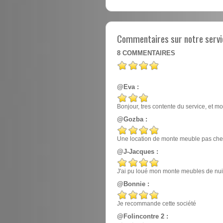
Commentaires sur notre servi
8
COMMENTAIRES
@Eva :
Bonjour, tres contente du service, et mo
@Gozba :
Une location de monte meuble pas cher
@J-Jacques :
J'ai pu loué mon monte meubles de nuit, e
@Bonnie :
Je recommande cette société
@Folincontre 2 :