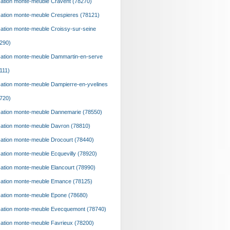
ation monte-meuble Cravent (78270)
ation monte-meuble Crespieres (78121)
ation monte-meuble Croissy-sur-seine
290)
ation monte-meuble Dammartin-en-serve
111)
ation monte-meuble Dampierre-en-yvelines
720)
ation monte-meuble Dannemarie (78550)
ation monte-meuble Davron (78810)
ation monte-meuble Drocourt (78440)
ation monte-meuble Ecquevilly (78920)
ation monte-meuble Elancourt (78990)
ation monte-meuble Emance (78125)
ation monte-meuble Epone (78680)
ation monte-meuble Evecquemont (78740)
ation monte-meuble Favrieux (78200)