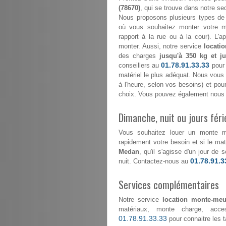
(78670)
, qui se trouve dans notre sect
Nous proposons plusieurs types de 
où vous souhaitez monter votre mo
rapport à la rue ou à la cour). L'
monter. Aussi, notre service
locati
des charges
jusqu'à 350 kg et j
01.78.91.33.33
conseillers au
pour 
matériel le plus adéquat. Nous vous é
à l'heure, selon vos besoins) et po
choix. Vous pouvez également nous c
Dimanche, nuit ou jours féri
Vous souhaitez louer un monte 
rapidement votre besoin et si le maté
Medan
, qu'il s'agisse d'un jour de
01.78.91.3
nuit. Contactez-nous au
Services complémentaires
Notre service
location monte-meu
matériaux, monte charge, acce
01.78.91.33.33
pour connaitre les ta