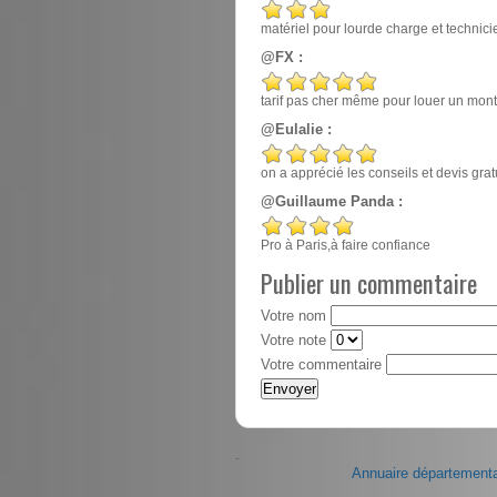
matériel pour lourde charge et techn
@FX :
tarif pas cher même pour louer un mont
@Eulalie :
on a apprécié les conseils et devis gr
@Guillaume Panda :
Pro à Paris,à faire confiance
Publier un commentaire
Votre nom
Votre note
Votre commentaire
-
Annuaire départementa