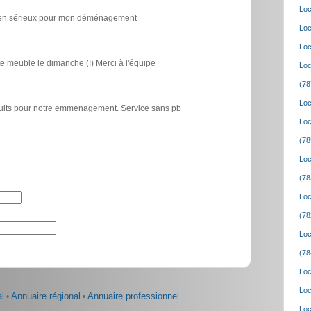
Loc
icien sérieux pour mon déménagement
Loc
Loc
e meuble le dimanche (!) Merci à l'équipe
Loc
(78
Loc
atuits pour notre emmenagement. Service sans pb
Loc
(78
Loc
(78
Loc
(78
Loc
(78
Loc
Loc
l
•
Annuaire régional
•
Annuaire professionnel
Loc