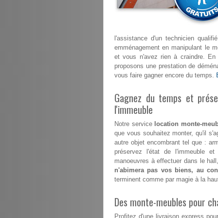
l'assistance d'un technicien quali
emménagement en manipulant le mont
et vous n'avez rien à craindre. E
proposons une prestation de déménag
vous faire gagner encore du temps.
Gagnez du temps et préser
l'immeuble
Notre service
location monte-meub
que vous souhaitez monter, qu'il s'a
autre objet encombrant tel que : ar
préservez l'état de l'immeuble 
manoeuvres à effectuer dans le hall,
n'abimera pas vos biens, au cont
terminent comme par magie à la hau
Des monte-meubles pour ch
Profitez d'une livraison express 