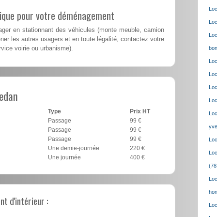
Loc
lique pour votre déménagement
Loc
er en stationnant des véhicules (monte meuble, camion
Loc
er les autres usagers et en toute légalité, contactez votre
ervice voirie ou urbanisme).
bon
Loc
Loc
Loc
edan
Loc
Type
Prix HT
Loc
Passage
99 €
yve
Passage
99 €
Passage
99 €
Loc
Une demie-journée
220 €
Loc
Une journée
400 €
(78
Loc
hon
 d'intérieur :
Loc