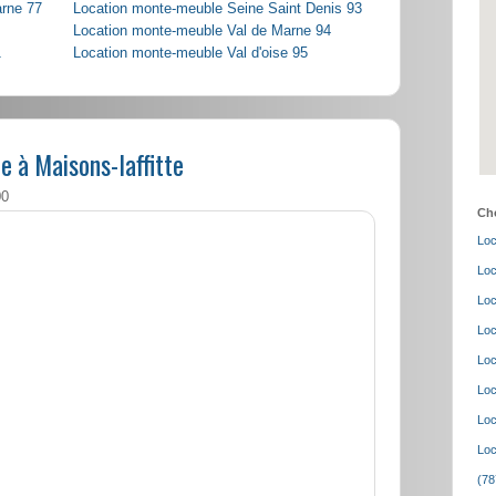
arne 77
Location monte-meuble Seine Saint Denis 93
Location monte-meuble Val de Marne 94
1
Location monte-meuble Val d'oise 95
 à Maisons-laffitte
00
Cho
Loc
Loc
Loc
Loc
Loc
Loc
Loc
Loc
(78