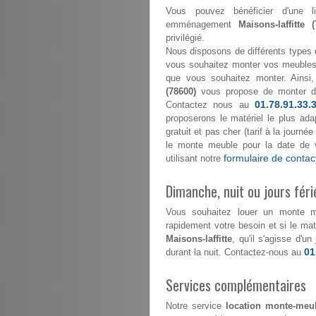
Vous pouvez bénéficier d'une l
emménagement
Maisons-laffitte 
privilégié.
Nous disposons de différents types 
vous souhaitez monter vos meubles 
que vous souhaitez monter. Ainsi
(78600)
vous propose de monter 
01.78.91.33.
Contactez nous au
proposerons le matériel le plus ada
gratuit et pas cher (tarif à la journ
le monte meuble pour la date de 
formulaire de contac
utilisant notre
Dimanche, nuit ou jours féri
Vous souhaitez louer un monte 
rapidement votre besoin et si le maté
Maisons-laffitte
, qu'il s'agisse d'u
01
durant la nuit. Contactez-nous au
Services complémentaires
Notre service
location monte-meubl