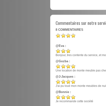
Commentaires sur notre servi
8
COMMENTAIRES
@Eva :
Bonjour, tres contente du service, et mo
@Gozba :
Une location de monte meuble pas cher
@J-Jacques :
J'ai pu loué mon monte meubles de nuit, e
@Bonnie :
Je recommande cette société