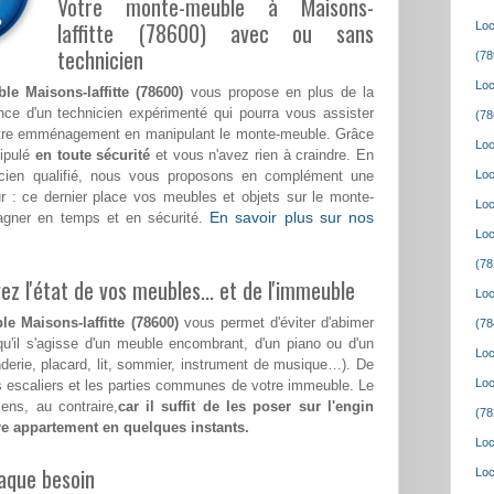
Votre monte-meuble à Maisons-
laffitte (78600) avec ou sans
Loc
technicien
(78
Loc
le Maisons-laffitte (78600)
vous propose en plus de la
nce d'un technicien expérimenté qui pourra vous assister
(78
tre emménagement en manipulant le monte-meuble. Grâce
Loc
nipulé
en toute sécurité
et vous n'avez rien à craindre. En
nicien qualifié, nous vous proposons en complément une
Loc
r : ce dernier place vos meubles et objets sur le monte-
Loc
En savoir plus sur nos
agner en temps et en sécurité.
Loc
(78
z l'état de vos meubles... et de l'immeuble
Loc
e Maisons-laffitte (78600)
vous permet d'éviter d'abimer
(78
qu'il s'agisse d'un meuble encombrant, d'un piano ou d'un
Loc
nderie, placard, lit, sommier, instrument de musique…). De
Loc
les escaliers et les parties communes de votre immeuble. Le
ens, au contraire,
car il suffit de les poser sur l'engin
(78
tre appartement en quelques instants.
Loc
aque besoin
Loc