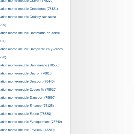
ation monte-meuble Cravent (78270)
ation monte-meuble Crespieres (78121)
ation monte-meuble Croissy-sur-seine
290)
ation monte-meuble Dammartin-en-serve
111)
ation monte-meuble Dampierre-en-yvelines
720)
ation monte-meuble Dannemarie (78550)
ation monte-meuble Davron (78810)
ation monte-meuble Drocourt (78440)
ation monte-meuble Ecquevilly (78920)
ation monte-meuble Elancourt (78990)
ation monte-meuble Emance (78125)
ation monte-meuble Epone (78680)
ation monte-meuble Evecquemont (78740)
ation monte-meuble Favrieux (78200)