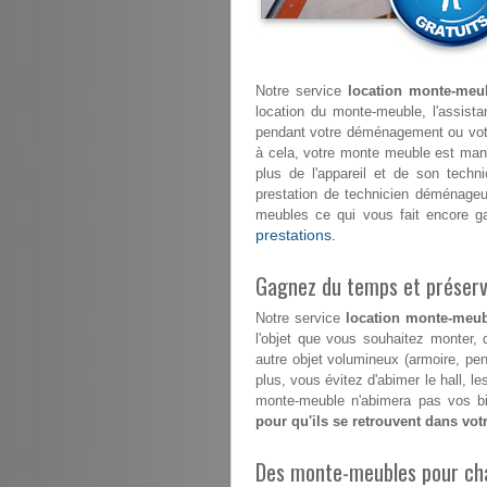
Notre service
location monte-meub
location du monte-meuble, l'assista
pendant votre déménagement ou vo
à cela, votre monte meuble est ma
plus de l'appareil et de son tech
prestation de technicien déménageu
meubles ce qui vous fait encore g
prestations.
Gagnez du temps et préserve
Notre service
location monte-meubl
l'objet que vous souhaitez monter, 
autre objet volumineux (armoire, pe
plus, vous évitez d'abimer le hall, 
monte-meuble n'abimera pas vos bi
pour qu'ils se retrouvent dans vo
Des monte-meubles pour ch