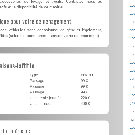
accessoires de levage et treuils. Contactez nous au
Loc
rifs et la disponibilité de ce matériel.
Loc
lique pour votre déménagement
Loc
des véhicules sans occasionner de gêne et légalement,
bon
fitte
(selon les communes : service voirie ou urbanisme).
Loc
Loc
Loc
isons-laffitte
Loc
Loc
Type
Prix HT
yve
Passage
99 €
Passage
99 €
Loc
Passage
99 €
Loc
Une demie-journée
220 €
(78
Une journée
400 €
Loc
hon
Loc
 d'intérieur :