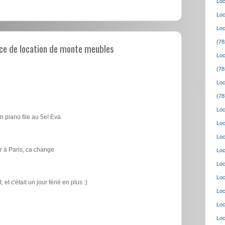
Loc
Loc
Loc
(78
ce de location de monte meubles
Loc
(78
Loc
(78
Loc
n piano file au 5e! Eva
Loc
Loc
 à Paris, ca change
Loc
Loc
Loc
t c'était un jour férié en plus :)
Loc
Loc
Loc