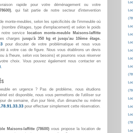
Loc
ivraison rapide pour votre déménagement ou votre
(78600)
, qui fait partie de notre secteur d'intervention
Loc
(78
de monte-meubles, selon les spécificités de l'immeuble où
Loc
(nombre d'étages, type d'emplacement) et selon le poids
, notre service
location monte-meuble Maisons-laffitte
Loc
des charges
jusqu'à 350 kg et jusqu'au 10ème étage.
Loc
33
pour discuter de votre problématique et nous vous
pté à votre cas de figure. Nous vous établirons un devis
Loc
ée ou à l'heure, selon vos besoins) et pourrons vous réserver
Loc
votre choix. Vous pouvez également nous contacter en
t.
Loc
(78
és
Loc
meuble en urgence ? Pas de problème, nous étudions
(78
riel est disponible, nous vous permettons de l'utiliser sur
Loc
n jour de semaine, d'un jour férié, d'un dimanche ou même
.78.91.33.33
pour effectuer simplement cette réservation.
Loc
Loc
(78
e Maisons-laffitte (78600)
vous propose la location de
Loc