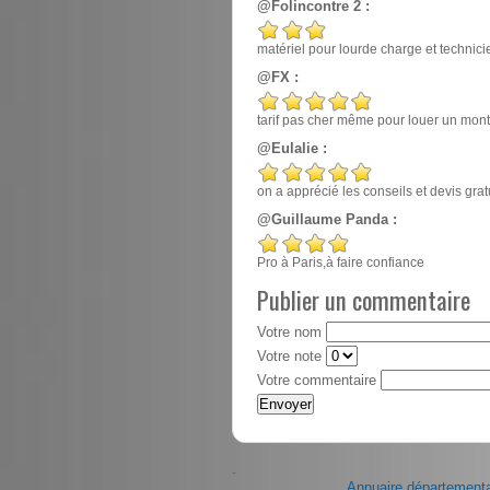
@Folincontre 2 :
matériel pour lourde charge et techn
@FX :
tarif pas cher même pour louer un mont
@Eulalie :
on a apprécié les conseils et devis gr
@Guillaume Panda :
Pro à Paris,à faire confiance
Publier un commentaire
Votre nom
Votre note
Votre commentaire
-
Annuaire départementa