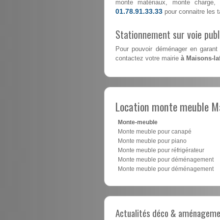
monte matériaux, monte charge, 
01.78.91.33.33
pour connaitre les ta
Stationnement sur voie pub
Pour pouvoir déménager en garant 
contactez votre mairie
à Maisons-laf
Location monte meuble Ma
Monte-meuble
Monte meuble pour canapé
Monte meuble pour piano
Monte meuble pour réfrigérateur
Monte meuble pour déménagement
Monte meuble pour déménagement
Actualités déco & aménagement