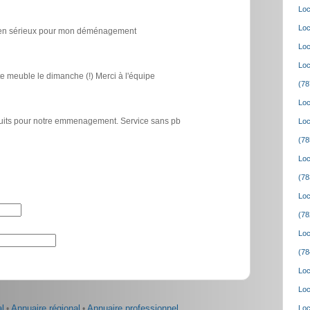
Loc
Loc
icien sérieux pour mon déménagement
Loc
Loc
e meuble le dimanche (!) Merci à l'équipe
(78
Loc
atuits pour notre emmenagement. Service sans pb
Loc
(78
Loc
(78
Loc
(78
Loc
(78
Loc
Loc
l
•
Annuaire régional
•
Annuaire professionnel
Loc