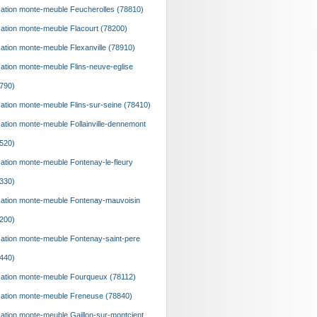
ation monte-meuble Feucherolles (78810)
ation monte-meuble Flacourt (78200)
ation monte-meuble Flexanville (78910)
ation monte-meuble Flins-neuve-eglise
790)
ation monte-meuble Flins-sur-seine (78410)
ation monte-meuble Follainville-dennemont
520)
ation monte-meuble Fontenay-le-fleury
330)
ation monte-meuble Fontenay-mauvoisin
200)
ation monte-meuble Fontenay-saint-pere
440)
ation monte-meuble Fourqueux (78112)
ation monte-meuble Freneuse (78840)
ation monte-meuble Gaillon-sur-montcient