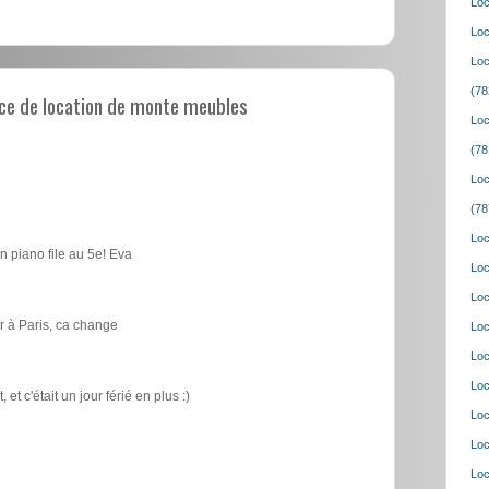
Loc
Loc
Loc
(78
ce de location de monte meubles
Loc
(78
Loc
(78
Loc
n piano file au 5e! Eva
Loc
Loc
 à Paris, ca change
Loc
Loc
Loc
t c'était un jour férié en plus :)
Loc
Loc
Loc