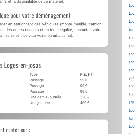
rifs et la disponibilité de ce matériel.
Loc
lique pour votre déménagement
Loc
Loc
er en stationnant des véhicules (monte meuble, camion
er les autres usagers et en toute légalité, contactez votre
bon
n les villes : service voirie ou urbanisme).
Loc
Loc
Loc
s Loges-en-josas
Loc
Loc
Type
Prix HT
yve
Passage
99 €
Passage
99 €
Loc
Passage
99 €
Loc
Une demie-journée
220 €
(78
Une journée
400 €
Loc
hon
Loc
 d'intérieur :