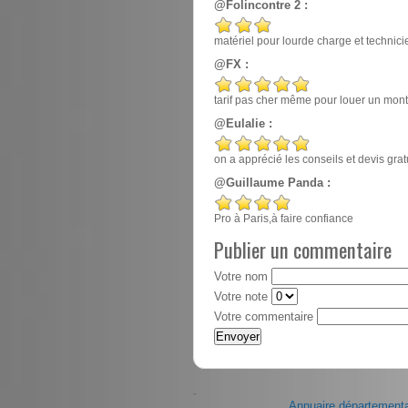
@Folincontre 2 :
matériel pour lourde charge et techn
@FX :
tarif pas cher même pour louer un mont
@Eulalie :
on a apprécié les conseils et devis gr
@Guillaume Panda :
Pro à Paris,à faire confiance
Publier un commentaire
Votre nom
Votre note
Votre commentaire
-
Annuaire départementa