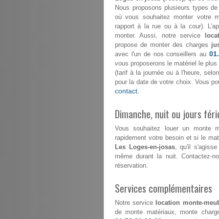
Nous proposons plusieurs types de 
où vous souhaitez monter votre mo
rapport à la rue ou à la cour). L'
monter. Aussi, notre service
loca
propose de monter des charges
ju
01
avec l'un de nos conseillers au
vous proposerons le matériel le plus
(tarif à la journée ou à l'heure, se
pour la date de votre choix. Vous p
contact.
Dimanche, nuit ou jours féri
Vous souhaitez louer un monte 
rapidement votre besoin et si le maté
Les Loges-en-josas
, qu'il s'agiss
même durant la nuit. Contactez-
réservation.
Services complémentaires
Notre service
location monte-meub
de monte matériaux, monte charge