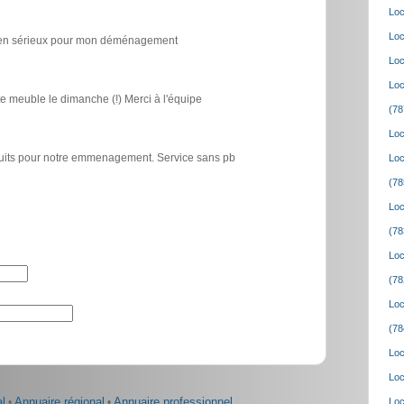
Loc
Loc
icien sérieux pour mon déménagement
Loc
Loc
e meuble le dimanche (!) Merci à l'équipe
(78
Loc
atuits pour notre emmenagement. Service sans pb
Loc
(78
Loc
(78
Loc
(78
Loc
(78
Loc
Loc
l
•
Annuaire régional
•
Annuaire professionnel
Loc