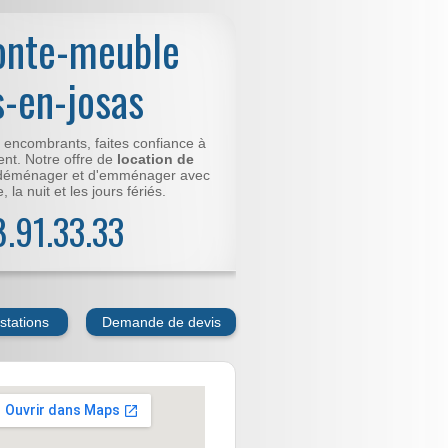
onte-meuble
s-en-josas
t encombrants, faites confiance à
nt. Notre offre de
location de
déménager et d'emménager avec
 la nuit et les jours fériés.
78.91.33.33
stations
Demande de devis