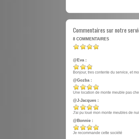
Commentaires sur notre servi
8
COMMENTAIRES
@Eva :
Bonjour, tres contente du service, et mo
@Gozba :
Une location de monte meuble pas cher
@J-Jacques :
J'ai pu loué mon monte meubles de nuit, e
@Bonnie :
Je recommande cette société