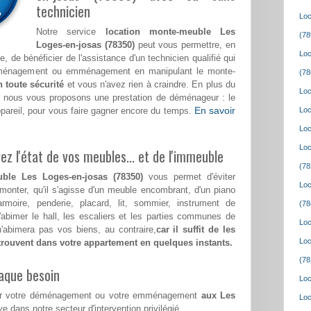
technicien
Loc
Notre service
location monte-meuble Les
(78
Loges-en-josas (78350)
peut vous permettre, en
Loc
, de bénéficier de l'assistance d'un technicien qualifié qui
déménagement ou emménagement en manipulant le monte-
(78
n toute sécurité
et vous n'avez rien à craindre. En plus du
Loc
, nous vous proposons une prestation de déménageur : le
En savoir
ppareil, pour vous faire gagner encore du temps.
Loc
Loc
Loc
z l'état de vos meubles... et de l'immeuble
(78
ble Les Loges-en-josas (78350)
vous permet d'éviter
Loc
 monter, qu'il s'agisse d'un meuble encombrant, d'un piano
rmoire, penderie, placard, lit, sommier, instrument de
(78
abimer le hall, les escaliers et les parties communes de
Loc
abimera pas vos biens, au contraire,
car il suffit de les
Loc
etrouvent dans votre appartement en quelques instants.
(78
aque besoin
Loc
pour votre déménagement ou votre emménagement
aux Les
Loc
ve dans notre secteur d'intervention privilégié.