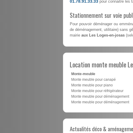
01.78.91.33.33
pour connaitre les ta
Stationnement sur voie pub
Pour pouvoir déménager ou emménag
de déménagement, utilitaire) sans gên
mairie
aux Les Loges-en-josas
(selo
Location monte meuble Le
Monte-meuble
Monte meuble pour canapé
Monte meuble pour piano
Monte meuble pour réfrigérateur
Monte meuble pour déménagement
Monte meuble pour déménagement
Actualités déco & aménagement