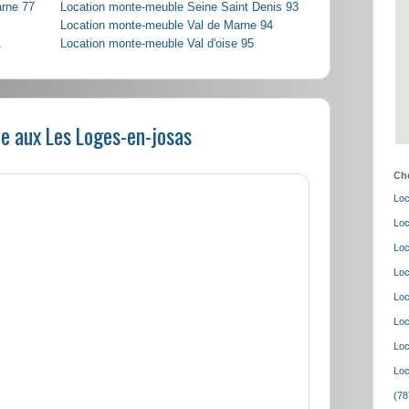
arne 77
Location monte-meuble Seine Saint Denis 93
Location monte-meuble Val de Marne 94
1
Location monte-meuble Val d'oise 95
e aux Les Loges-en-josas
Cho
Loc
Loc
Loc
Loc
Loc
Loc
Loc
Loc
(78