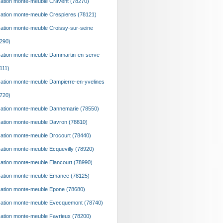
ation monte-meuble Cravent (78270)
ation monte-meuble Crespieres (78121)
ation monte-meuble Croissy-sur-seine
290)
ation monte-meuble Dammartin-en-serve
111)
ation monte-meuble Dampierre-en-yvelines
720)
ation monte-meuble Dannemarie (78550)
ation monte-meuble Davron (78810)
ation monte-meuble Drocourt (78440)
ation monte-meuble Ecquevilly (78920)
ation monte-meuble Elancourt (78990)
ation monte-meuble Emance (78125)
ation monte-meuble Epone (78680)
ation monte-meuble Evecquemont (78740)
ation monte-meuble Favrieux (78200)