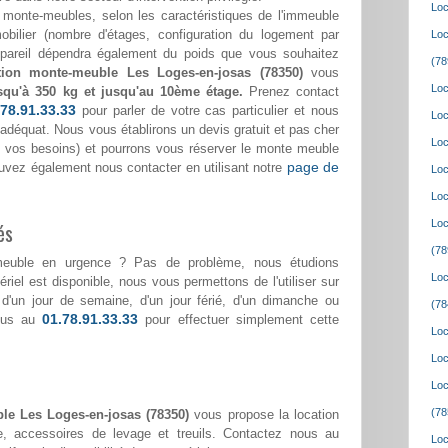
Loc
monte-meubles, selon les caractéristiques de l'immeuble
bilier (nombre d'étages, configuration du logement par
Loc
appareil dépendra également du poids que vous souhaitez
(78
tion monte-meuble Les Loges-en-josas (78350)
vous
Loc
squ'à 350 kg et jusqu'au 10ème étage.
Prenez contact
.78.91.33.33
pour parler de votre cas particulier et nous
Loc
 adéquat. Nous vous établirons un devis gratuit et pas cher
Loc
lon vos besoins) et pourrons vous réserver le monte meuble
page de
ouvez également nous contacter en utilisant notre
Loc
Loc
Loc
és
(78
meuble en urgence ? Pas de problème, nous étudions
Loc
riel est disponible, nous vous permettons de l'utiliser sur
e d'un jour de semaine, d'un jour férié, d'un dimanche ou
(78
01.78.91.33.33
nous au
pour effectuer simplement cette
Loc
Loc
Loc
(78
le Les Loges-en-josas (78350)
vous propose la location
, accessoires de levage et treuils. Contactez nous au
Loc