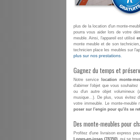
plus de la location d'un monte-meuble
pourra vous aider lors de votre 
meuble. Ainsi, l'appareil est utilisé
e
monte meuble et de son technicien
technicien place les meubles sur l'a
plus sur nos prestations.
Gagnez du temps et préserve
Notre service
location monte-meu
d'abimer l'objet que vous souhaitez
ou d'un autre objet volumineux (a
musique…). De plus, vous évitez d'
votre immeuble. Le monte-meuble n'
poser sur l'engin pour qu'ils se r
Des monte-meubles pour ch
Profitez d'une livraison express 
Loges-en-josas (78350)
, qui se trou