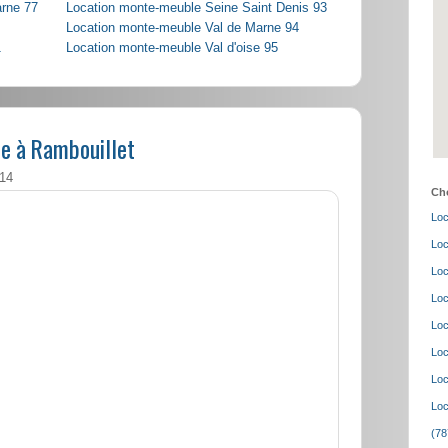
arne 77
Location monte-meuble Seine Saint Denis 93
Location monte-meuble Val de Marne 94
1
Location monte-meuble Val d'oise 95
e à Rambouillet
:14
Cho
Loc
Loc
Loc
Loc
Loc
Loc
Loc
Loc
(78