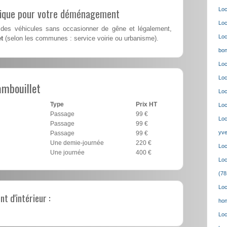
lique pour votre déménagement
Loc
Loc
des véhicules sans occasionner de gêne et légalement,
Loc
t
(selon les communes : service voirie ou urbanisme).
bon
Loc
Loc
ambouillet
Loc
Type
Prix HT
Loc
Passage
99 €
Loc
Passage
99 €
yve
Passage
99 €
Une demie-journée
220 €
Loc
Une journée
400 €
Loc
(78
Loc
 d'intérieur :
hon
Loc