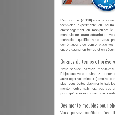
Rambouillet (78120)
vous propose e
technicien expérimenté qui pourr
emménagement en manipulant le 
manipulé
en toute sécurité
et vous
technicien qualifié, nous vous p
déménageur : ce dernier place vos 
encore gagner en temps et en sécuri
Gagnez du temps et préserve
Notre service
location monte-meu
l'objet que vous souhaitez monter, 
autre objet volumineux (armoire, pe
plus, vous évitez d'abimer le hall, 
monte-meuble n'abimera pas vos bi
pour qu'ils se retrouvent dans vo
Des monte-meubles pour ch
Vous pouvez bénéficier d'une l