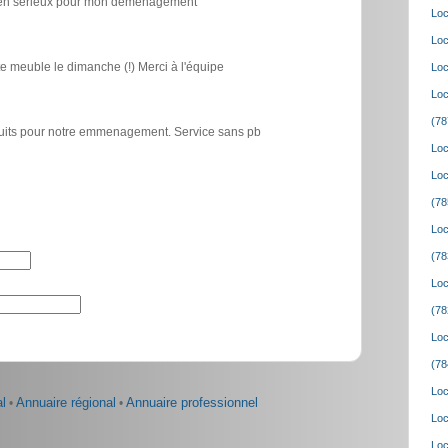
icien sérieux pour mon déménagement
Loc
Loc
e meuble le dimanche (!) Merci à l'équipe
Loc
Loc
(78
atuits pour notre emmenagement. Service sans pb
Loc
Loc
(78
Loc
(78
Loc
(78
Loc
(78
Loc
l
•
Annuaire régional
•
Annuaire professionnel
Loc
Loc