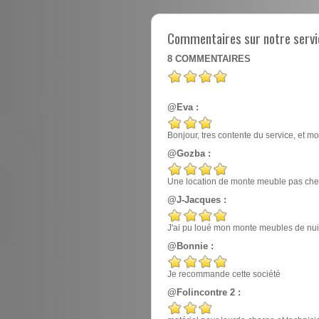
Commentaires sur notre servi
8
COMMENTAIRES
@Eva :
Bonjour, tres contente du service, et mo
@Gozba :
Une location de monte meuble pas cher
@J-Jacques :
J'ai pu loué mon monte meubles de nuit, e
@Bonnie :
Je recommande cette société
@Folincontre 2 :