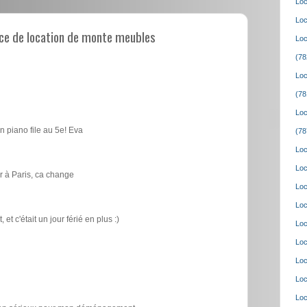
Loc
Loc
ce de location de monte meubles
Loc
(78
Loc
(78
Loc
n piano file au 5e! Eva
(78
Loc
Loc
 à Paris, ca change
Loc
Loc
t c'était un jour férié en plus :)
Loc
Loc
Loc
Loc
Loc