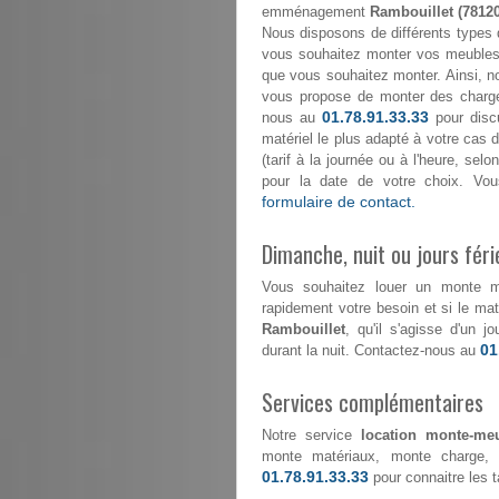
emménagement
Rambouillet (78120
Nous disposons de différents types 
vous souhaitez monter vos meubles 
que vous souhaitez monter. Ainsi, n
vous propose de monter des char
01.78.91.33.33
nous au
pour discu
matériel le plus adapté à votre cas d
(tarif à la journée ou à l'heure, se
pour la date de votre choix. Vou
formulaire de contact.
Dimanche, nuit ou jours féri
Vous souhaitez louer un monte 
rapidement votre besoin et si le maté
Rambouillet
, qu'il s'agisse d'un 
01
durant la nuit. Contactez-nous au
Services complémentaires
Notre service
location monte-meu
monte matériaux, monte charge, 
01.78.91.33.33
pour connaitre les ta