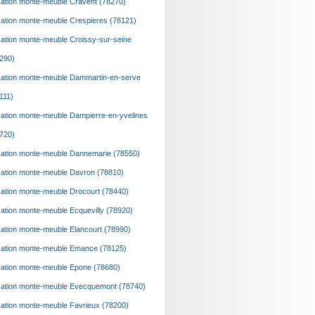
ation monte-meuble Cravent (78270)
ation monte-meuble Crespieres (78121)
ation monte-meuble Croissy-sur-seine
290)
ation monte-meuble Dammartin-en-serve
111)
ation monte-meuble Dampierre-en-yvelines
720)
ation monte-meuble Dannemarie (78550)
ation monte-meuble Davron (78810)
ation monte-meuble Drocourt (78440)
ation monte-meuble Ecquevilly (78920)
ation monte-meuble Elancourt (78990)
ation monte-meuble Emance (78125)
ation monte-meuble Epone (78680)
ation monte-meuble Evecquemont (78740)
ation monte-meuble Favrieux (78200)