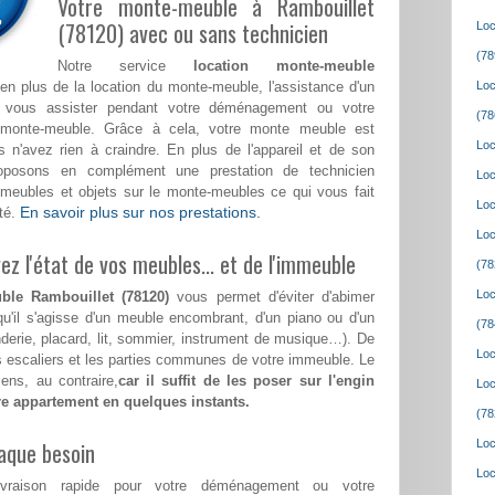
Votre monte-meuble à Rambouillet
(78120) avec ou sans technicien
Loc
(78
Notre service
location monte-meuble
n plus de la location du monte-meuble, l'assistance d'un
Loc
a vous assister pendant votre déménagement ou votre
(78
monte-meuble. Grâce à cela, votre monte meuble est
Loc
 n'avez rien à craindre. En plus de l'appareil et de son
roposons en complément une prestation de technicien
Loc
meubles et objets sur le monte-meubles ce qui vous fait
Loc
En savoir plus sur nos prestations.
té.
Loc
z l'état de vos meubles... et de l'immeuble
(78
Loc
ble Rambouillet (78120)
vous permet d'éviter d'abimer
qu'il s'agisse d'un meuble encombrant, d'un piano ou d'un
(78
nderie, placard, lit, sommier, instrument de musique…). De
Loc
les escaliers et les parties communes de votre immeuble. Le
ens, au contraire,
car il suffit de les poser sur l'engin
Loc
tre appartement en quelques instants.
(78
aque besoin
Loc
Loc
ivraison rapide pour votre déménagement ou votre