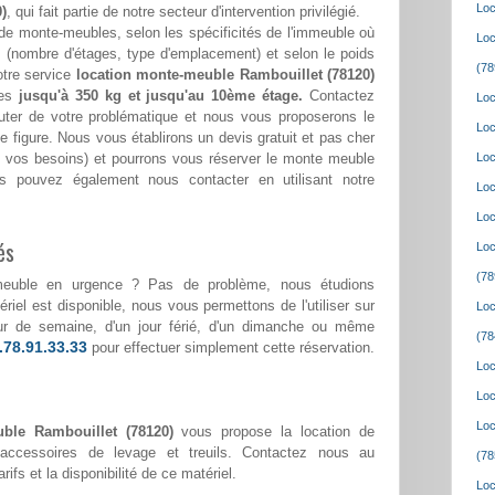
Loc
)
, qui fait partie de notre secteur d'intervention privilégié.
de monte-meubles, selon les spécificités de l'immeuble où
Loc
(nombre d'étages, type d'emplacement) et selon le poids
(78
otre service
location monte-meuble Rambouillet (78120)
ges
jusqu'à 350 kg et jusqu'au 10ème étage.
Contactez
Loc
ter de votre problématique et nous vous proposerons le
Loc
e figure. Nous vous établirons un devis gratuit et pas cher
lon vos besoins) et pourrons vous réserver le monte meuble
Loc
s pouvez également nous contacter en utilisant notre
Loc
Loc
és
Loc
(78
meuble en urgence ? Pas de problème, nous étudions
riel est disponible, nous vous permettons de l'utiliser sur
Loc
jour de semaine, d'un jour férié, d'un dimanche ou même
(78
.78.91.33.33
pour effectuer simplement cette réservation.
Loc
Loc
Loc
ble Rambouillet (78120)
vous propose la location de
accessoires de levage et treuils. Contactez nous au
(78
rifs et la disponibilité de ce matériel.
Loc