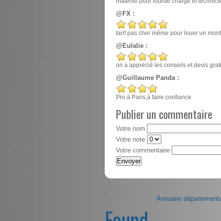
matériel pour lourde charge et techn
@FX :
tarif pas cher même pour louer un mont
@Eulalie :
on a apprécié les conseils et devis gr
@Guillaume Panda :
Pro à Paris,à faire confiance
Publier un commentaire
Votre nom
Votre note
Votre commentaire
-
Annuaire départementa
Found