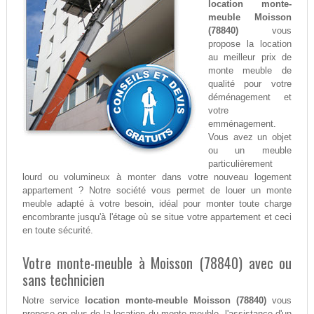
location monte-
meuble Moisson
(78840)
vous
propose la location
au meilleur prix de
monte meuble de
qualité pour votre
déménagement et
votre
emménagement.
Vous avez un objet
ou un meuble
particulièrement
lourd ou volumineux à monter dans votre nouveau logement
appartement ? Notre société vous permet de louer un monte
meuble adapté à votre besoin, idéal pour monter toute charge
encombrante jusqu'à l'étage où se situe votre appartement et ceci
en toute sécurité.
Votre monte-meuble à Moisson (78840) avec ou
sans technicien
Notre service
location monte-meuble Moisson (78840)
vous
propose en plus de la location du monte-meuble, l'assistance d'un