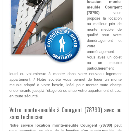
location monte-
meuble Courgent
(78790)
vous
propose la location
au meilleur prix de
monte meuble de
qualité pour votre
déménagement et
votre
emménagement.
Vous avez un objet
ou un meuble
particulièrement
lourd ou volumineux à monter dans votre nouveau logement
appartement ? Notre société vous permet de louer un monte
meuble adapté à votre besoin, idéal pour monter toute charge
encombrante jusqu'à l'étage où se situe votre appartement et ceci
en toute sécurité.
Votre monte-meuble à Courgent (78790) avec ou
sans technicien
Notre service
location monte-meuble Courgent (78790)
peut
vous permettre, en plus de la location d'un monte-meuble, de