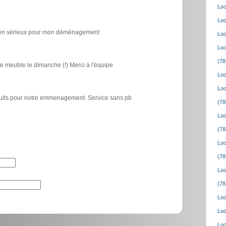
Loc
Loc
icien sérieux pour mon déménagement
Loc
Loc
(78
e meuble le dimanche (!) Merci à l'équipe
Loc
Loc
atuits pour notre emmenagement. Service sans pb
(78
Loc
(78
Loc
(78
Loc
(78
Loc
Loc
Loc