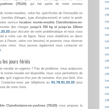
Loc
n-yvelines (78120)
, qui fait partie de notre secteur
Loc
de monte-meubles, selon les spécificités de l'immeuble où
(78
(nombre d'étages, type d'emplacement) et selon le poids
Loc
notre service
location monte-meuble Clairefontaine-en-
monter des charges
jusqu'à 350 kg et jusqu'au 10ème
Loc
.33.33
pour discuter de votre problématique et nous vous
Loc
pté à votre cas de figure. Nous vous établirons un devis
ée ou à l'heure, selon vos besoins) et pourrons vous réserver
Loc
votre choix. Vous pouvez également nous contacter en
Loc
t.
Loc
 les jours fériés
(78
Loc
nte meuble en urgence ? Pas de problème, nous analysons
i le monte-meuble est disponible, nous vous permettons de
(78
nes
, qu'il s'agisse d'un jour de semaine, d'un jour férié, d'un
Loc
01.78.91.33.33
 Contactez-nous par téléphone au
pour
heure de votre choix.
Loc
Loc
(78
le Clairefontaine-en-yvelines (78120)
vous propose la
Loc