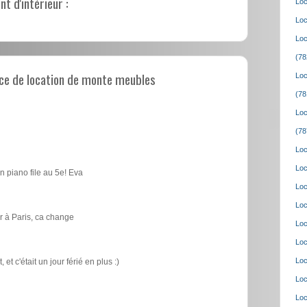
 d'intérieur :
Loc
Loc
Loc
(78
ce de location de monte meubles
Loc
(78
Loc
(78
Loc
Loc
n piano file au 5e! Eva
Loc
Loc
 à Paris, ca change
Loc
Loc
Loc
t c'était un jour férié en plus :)
Loc
Loc