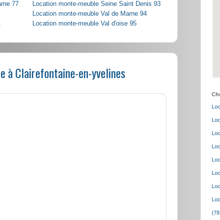
arne 77
Location monte-meuble Seine Saint Denis 93
Location monte-meuble Val de Marne 94
1
Location monte-meuble Val d'oise 95
 à Clairefontaine-en-yvelines
Cho
Loc
Loc
Loc
Loc
Loc
Loc
Loc
Loc
(78