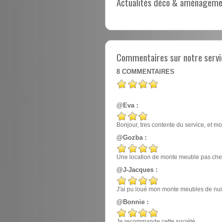
Actualités déco & aménagement
Commentaires sur notre servi
8
COMMENTAIRES
@Eva :
Bonjour, tres contente du service, et mo
@Gozba :
Une location de monte meuble pas cher
@J-Jacques :
J'ai pu loué mon monte meubles de nuit, e
@Bonnie :
Je recommande cette société