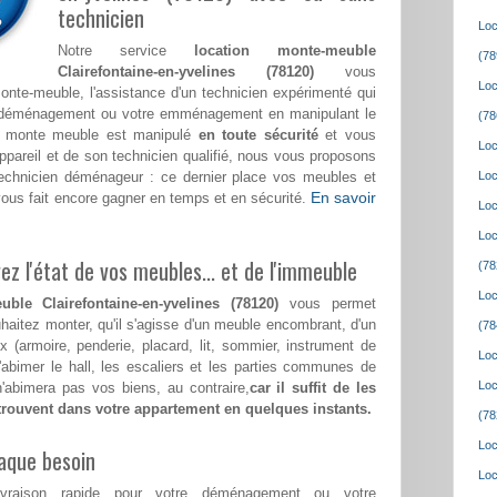
technicien
Loc
Notre service
location monte-meuble
(78
Clairefontaine-en-yvelines (78120)
vous
Loc
onte-meuble, l'assistance d'un technicien expérimenté qui
e déménagement ou votre emménagement en manipulant le
(78
e monte meuble est manipulé
en toute sécurité
et vous
Loc
appareil et de son technicien qualifié, nous vous proposons
echnicien déménageur : ce dernier place vos meubles et
Loc
En savoir
vous fait encore gagner en temps et en sécurité.
Loc
Loc
z l'état de vos meubles... et de l'immeuble
(78
Loc
ble Clairefontaine-en-yvelines (78120)
vous permet
uhaitez monter, qu'il s'agisse d'un meuble encombrant, d'un
(78
x (armoire, penderie, placard, lit, sommier, instrument de
Loc
abimer le hall, les escaliers et les parties communes de
Loc
abimera pas vos biens, au contraire,
car il suffit de les
etrouvent dans votre appartement en quelques instants.
(78
Loc
aque besoin
Loc
ivraison rapide pour votre déménagement ou votre