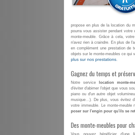
propose en plus de la location du m
pourra vous assister pendant votr
monte-meuble. Grâce à cela, votr
n'avez rien à craindre. En plus de l'
en complément une prestation de t
objets sur le monte-meubles ce qui 
plus sur nos prestations.
Gagnez du temps et préserve
Notre service
location monte-meu
d'éviter d'abimer l'objet que vous so
piano ou d'un autre objet volumineu
musique…). De plus, vous évitez d'
votre immeuble. Le monte-meuble n'
poser sur l'engin pour qu'ils se r
Des monte-meubles pour ch
Vous pouvez bénéficier d'une l