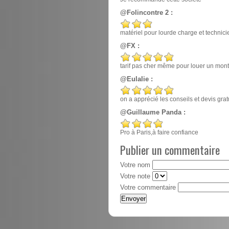
@Folincontre 2 :
matériel pour lourde charge et techn
@FX :
tarif pas cher même pour louer un mont
@Eulalie :
on a apprécié les conseils et devis gr
@Guillaume Panda :
Pro à Paris,à faire confiance
Publier un commentaire
Votre nom
Votre note
Votre commentaire