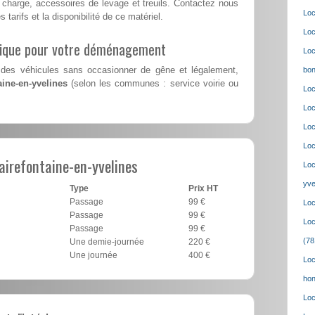
charge, accessoires de levage et treuils. Contactez nous
Loc
 tarifs et la disponibilité de ce matériel.
Loc
lique pour votre déménagement
Loc
des véhicules sans occasionner de gêne et légalement,
bon
aine-en-yvelines
(selon les communes : service voirie ou
Loc
Loc
Loc
Loc
airefontaine-en-yvelines
Loc
yve
Type
Prix HT
Passage
99 €
Loc
Passage
99 €
Loc
Passage
99 €
(78
Une demie-journée
220 €
Une journée
400 €
Loc
hon
Loc