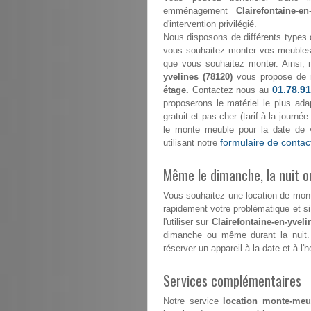
emménagement
Clairefontaine-e
d'intervention privilégié.
Nous disposons de différents types 
vous souhaitez monter vos meubles 
que vous souhaitez monter. Ainsi, 
yvelines (78120)
vous propose de 
01.78.91
étage.
Contactez nous au
proposerons le matériel le plus ada
gratuit et pas cher (tarif à la journ
le monte meuble pour la date de 
formulaire de contac
utilisant notre
Même le dimanche, la nuit ou
Vous souhaitez une location de mo
rapidement votre problématique et s
l'utiliser sur
Clairefontaine-en-yveli
dimanche ou même durant la nuit.
réserver un appareil à la date et à l'
Services complémentaires
Notre service
location monte-meub