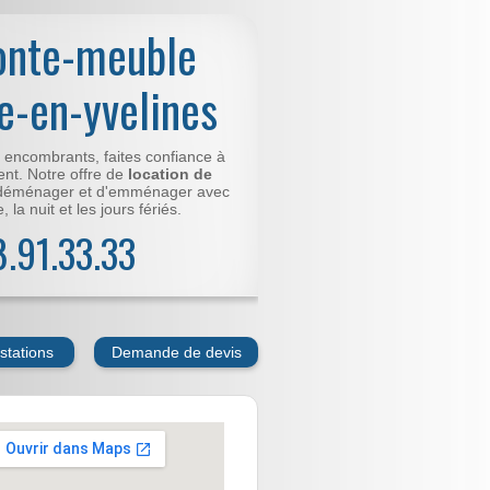
onte-meuble
ne-en-yvelines
t encombrants, faites confiance à
nt. Notre offre de
location de
déménager et d'emménager avec
 la nuit et les jours fériés.
78.91.33.33
stations
Demande de devis