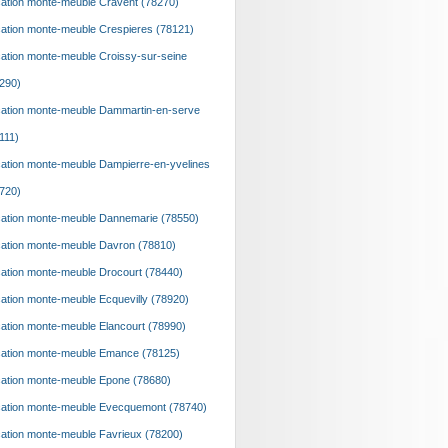
ation monte-meuble Cravent (78270)
ation monte-meuble Crespieres (78121)
ation monte-meuble Croissy-sur-seine
290)
ation monte-meuble Dammartin-en-serve
111)
ation monte-meuble Dampierre-en-yvelines
720)
ation monte-meuble Dannemarie (78550)
ation monte-meuble Davron (78810)
ation monte-meuble Drocourt (78440)
ation monte-meuble Ecquevilly (78920)
ation monte-meuble Elancourt (78990)
ation monte-meuble Emance (78125)
ation monte-meuble Epone (78680)
ation monte-meuble Evecquemont (78740)
ation monte-meuble Favrieux (78200)