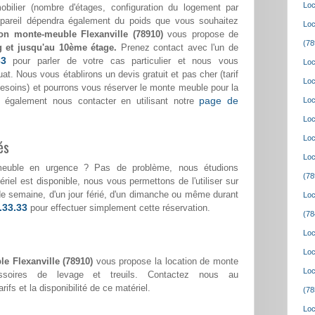
Loc
bilier (nombre d'étages, configuration du logement par
appareil dépendra également du poids que vous souhaitez
Loc
ion monte-meuble Flexanville (78910)
vous propose de
(78
g et jusqu'au 10ème étage.
Prenez contact avec l'un de
33
pour parler de votre cas particulier et nous vous
Loc
at. Nous vous établirons un devis gratuit et pas cher (tarif
Loc
 besoins) et pourrons vous réserver le monte meuble pour la
page de
 également nous contacter en utilisant notre
Loc
Loc
Loc
és
Loc
meuble en urgence ? Pas de problème, nous étudions
(78
riel est disponible, nous vous permettons de l'utiliser sur
r de semaine, d'un jour férié, d'un dimanche ou même durant
Loc
.33.33
pour effectuer simplement cette réservation.
(78
Loc
Loc
e Flexanville (78910)
vous propose la location de monte
Loc
ssoires de levage et treuils. Contactez nous au
rifs et la disponibilité de ce matériel.
(78
Loc