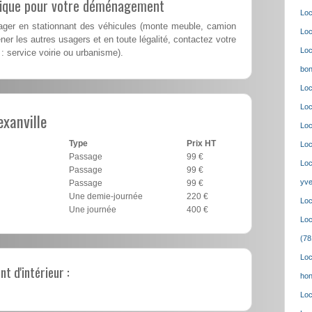
lique pour votre déménagement
Loc
er en stationnant des véhicules (monte meuble, camion
Loc
er les autres usagers et en toute légalité, contactez votre
Loc
 : service voirie ou urbanisme).
bon
Loc
Loc
xanville
Loc
Type
Prix HT
Loc
Passage
99 €
Loc
Passage
99 €
yve
Passage
99 €
Une demie-journée
220 €
Loc
Une journée
400 €
Loc
(78
Loc
 d'intérieur :
hon
Loc