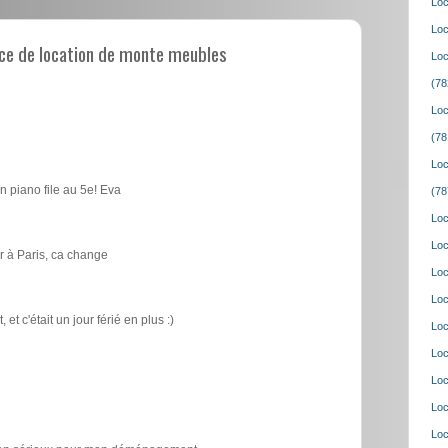
Loc
Loc
ce de location de monte meubles
Loc
(78
Loc
(78
Loc
n piano file au 5e! Eva
(78
Loc
Loc
 à Paris, ca change
Loc
Loc
t c'était un jour férié en plus :)
Loc
Loc
Loc
Loc
Loc