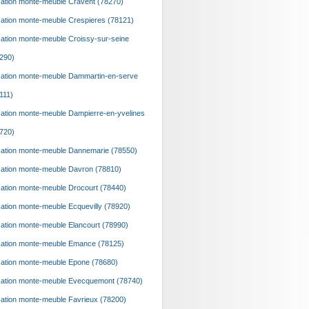
ation monte-meuble Cravent (78270)
ation monte-meuble Crespieres (78121)
ation monte-meuble Croissy-sur-seine
290)
ation monte-meuble Dammartin-en-serve
111)
ation monte-meuble Dampierre-en-yvelines
720)
ation monte-meuble Dannemarie (78550)
ation monte-meuble Davron (78810)
ation monte-meuble Drocourt (78440)
ation monte-meuble Ecquevilly (78920)
ation monte-meuble Elancourt (78990)
ation monte-meuble Emance (78125)
ation monte-meuble Epone (78680)
ation monte-meuble Evecquemont (78740)
ation monte-meuble Favrieux (78200)