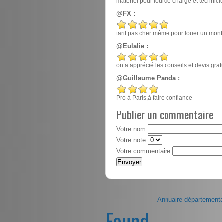
matériel pour lourde charge et techn
@FX :
tarif pas cher même pour louer un mont
@Eulalie :
on a apprécié les conseils et devis gr
@Guillaume Panda :
Pro à Paris,à faire confiance
Publier un commentaire
Votre nom
Votre note
Votre commentaire
-
Annuaire départementa
Found