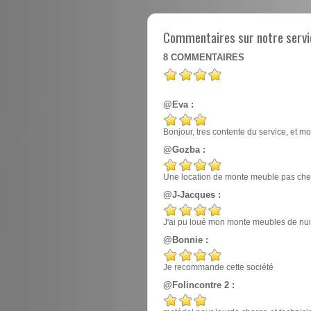
Commentaires sur notre servi
8
COMMENTAIRES
@Eva :
Bonjour, tres contente du service, et mo
@Gozba :
Une location de monte meuble pas cher
@J-Jacques :
J'ai pu loué mon monte meubles de nuit, e
@Bonnie :
Je recommande cette société
@Folincontre 2 :