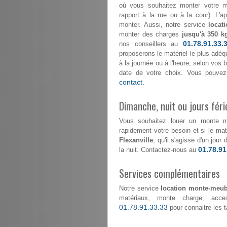
où vous souhaitez monter votre mo
rapport à la rue ou à la cour). L'
monter. Aussi, notre service
locat
monter des charges
jusqu'à 350 k
01.78.91.33.
nos conseillers au
proposerons le matériel le plus adéqu
à la journée ou à l'heure, selon vos
date de votre choix. Vous pouvez
contact.
Dimanche, nuit ou jours féri
Vous souhaitez louer un monte 
rapidement votre besoin et si le maté
Flexanville
, qu'il s'agisse d'un jou
01.78.91
la nuit. Contactez-nous au
Services complémentaires
Notre service
location monte-meubl
matériaux, monte charge, acce
01.78.91.33.33
pour connaitre les ta