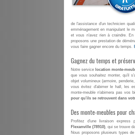
de l'assistance d'un technicien qua
emménagement en manipulant le mont
et vous n'avez rien à craindre. E
proposons une prestation de déménag
vous faire gagner encore du temps.
Gagnez du temps et préserve
Notre service
location monte-meubl
que vous souhaitez monter, qu'il s
objet volumineux (armoire, penderie
vous évitez d'abimer le hall, les 
monte-meuble n'abimera pas vos bi
pour qu'ils se retrouvent dans vo
Des monte-meubles pour ch
Profitez d'une livraison expre
Flexanville (78910)
, qui se trouve da
Nous proposons plusieurs types de 