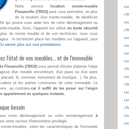
Notre service
location monte-meuble
Loc
Flexanville (78910)
peut vous permettre, en plus
(78
de la location d'un monte-meuble, de bénéficier
lifié qui pourra vous aider lors de votre déménagement ou
Loc
e-meuble. Ainsi, l'appareil est utilisé
en toute sécurité
(78
n plus du monte meuble et de son technicien, nous vous
Loc
eur : le technicien place les meubles sur l'appareil, pour
En savoir plus sur nos prestations.
Loc
Loc
z l'état de vos meubles... et de l'immeuble
Loc
e Flexanville (78910)
vous permet d'éviter d'abimer l'objet
(78
'agisse d'un meuble encombrant, d'un piano ou d'un autre
Loc
, placard, lit, sommier, instrument de musique…). De plus,
escaliers et les parties communes de votre immeuble. Le
(78
ens, au contraire,
car il suffit de les poser sur l'engin
Loc
tre appartement en quelques instants.
Loc
aque besoin
(78
ss pour votre déménagement ou votre emménagement
à
Loc
ns notre secteur d'intervention privilégié.
Loc
monte-meubles, selon les caractéristiques de l'immeuble