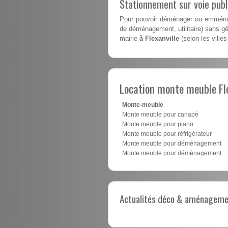
Stationnement sur voie pub
Pour pouvoir déménager ou emménag
de déménagement, utilitaire) sans gên
mairie
à Flexanville
(selon les villes
Location monte meuble Fle
Monte-meuble
Monte meuble pour canapé
Monte meuble pour piano
Monte meuble pour réfrigérateur
Monte meuble pour déménagement
Monte meuble pour déménagement
Actualités déco & aménagement