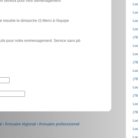
icien sérieux pour mon déménagement
Loc
Loc
e meuble le dimanche (!) Merci à l'équipe
Loc
Loc
(78
atuits pour notre emmenagement. Service sans pb
Loc
Loc
(78
Loc
(78
Loc
(78
Loc
(78
Loc
l
•
Annuaire régional
•
Annuaire professionnel
Loc
Loc