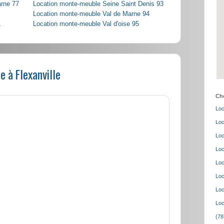
arne 77
Location monte-meuble Seine Saint Denis 93
Location monte-meuble Val de Marne 94
1
Location monte-meuble Val d'oise 95
 à Flexanville
Cho
Loc
Loc
Loc
Loc
Loc
Loc
Loc
Loc
(78