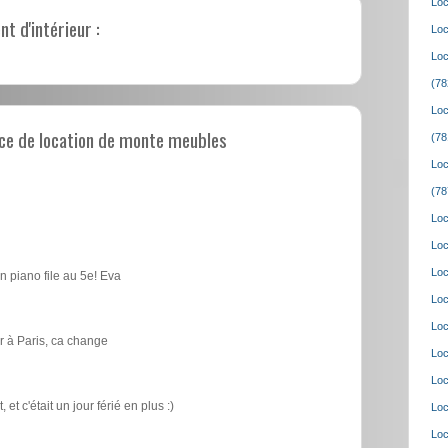
Loc
 d'intérieur :
Loc
Loc
(78
Loc
ce de location de monte meubles
(78
Loc
(78
Loc
Loc
Loc
n piano file au 5e! Eva
Loc
Loc
 à Paris, ca change
Loc
Loc
t c'était un jour férié en plus :)
Loc
Loc