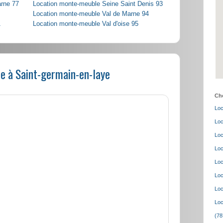
arne 77
Location monte-meuble Seine Saint Denis 93
Location monte-meuble Val de Marne 94
1
Location monte-meuble Val d'oise 95
e à Saint-germain-en-laye
Cho
Loc
Loc
Loc
Loc
Loc
Loc
Loc
Loc
(78