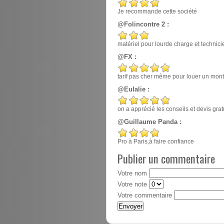
Je recommande cette société
@Folincontre 2 :
matériel pour lourde charge et techn
@FX :
tarif pas cher même pour louer un mont
@Eulalie :
on a apprécié les conseils et devis gr
@Guillaume Panda :
Pro à Paris,à faire confiance
Publier un commentaire
Votre nom
Votre note
Votre commentaire