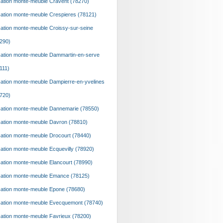
ation monte-meuble Cravent (78270)
ation monte-meuble Crespieres (78121)
ation monte-meuble Croissy-sur-seine
290)
ation monte-meuble Dammartin-en-serve
111)
ation monte-meuble Dampierre-en-yvelines
720)
ation monte-meuble Dannemarie (78550)
ation monte-meuble Davron (78810)
ation monte-meuble Drocourt (78440)
ation monte-meuble Ecquevilly (78920)
ation monte-meuble Elancourt (78990)
ation monte-meuble Emance (78125)
ation monte-meuble Epone (78680)
ation monte-meuble Evecquemont (78740)
ation monte-meuble Favrieux (78200)