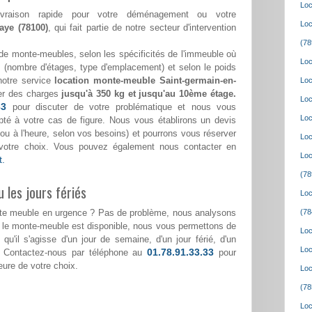
Loc
ivraison rapide pour votre déménagement ou votre
Loc
aye (78100)
, qui fait partie de notre secteur d'intervention
(78
de monte-meubles, selon les spécificités de l'immeuble où
Loc
(nombre d'étages, type d'emplacement) et selon le poids
notre service
location monte-meuble Saint-germain-en-
Loc
er des charges
jusqu'à 350 kg et jusqu'au 10ème étage.
Loc
33
pour discuter de votre problématique et nous vous
Loc
pté à votre cas de figure. Nous vous établirons un devis
ée ou à l'heure, selon vos besoins) et pourrons vous réserver
Loc
votre choix. Vous pouvez également nous contacter en
Loc
t.
(78
 les jours fériés
Loc
nte meuble en urgence ? Pas de problème, nous analysons
(78
i le monte-meuble est disponible, nous vous permettons de
Loc
, qu'il s'agisse d'un jour de semaine, d'un jour férié, d'un
Loc
01.78.91.33.33
 Contactez-nous par téléphone au
pour
heure de votre choix.
Loc
(78
Loc