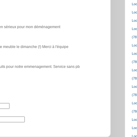
Loc
Loc
Loc
icien sérieux pour mon déménagement
Loc
(78
Loc
e meuble le dimanche (!) Merci à l'équipe
Loc
(78
atuits pour notre emmenagement. Service sans pb
Loc
(78
Loc
(78
Loc
(78
Loc
Loc
Loc