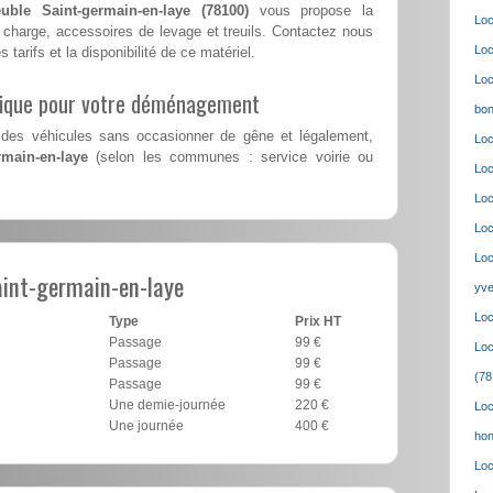
uble Saint-germain-en-laye (78100)
vous propose la
Loc
charge, accessoires de levage et treuils. Contactez nous
Loc
s tarifs et la disponibilité de ce matériel.
Loc
lique pour votre déménagement
bon
des véhicules sans occasionner de gêne et légalement,
Loc
rmain-en-laye
(selon les communes : service voirie ou
Loc
Loc
Loc
Loc
int-germain-en-laye
yve
Loc
Type
Prix HT
Passage
99 €
Loc
Passage
99 €
(78
Passage
99 €
Une demie-journée
220 €
Loc
Une journée
400 €
hon
Loc