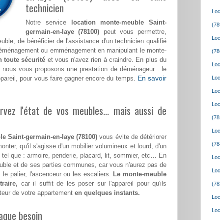
technicien
Loc
Notre service
location monte-meuble Saint-
(78
germain-en-laye (78100)
peut vous permettre,
Loc
ble, de bénéficier de l'assistance d'un technicien qualifié
re déménagement ou emménagement en manipulant le monte-
(78
n toute sécurité
et vous n'avez rien à craindre. En plus du
Loc
, nous vous proposons une prestation de déménageur : le
En savoir
ppareil, pour vous faire gagner encore du temps.
Loc
Loc
Loc
vez l'état de vos meubles... mais aussi de
(78
Loc
e Saint-germain-en-laye (78100)
vous évite de détériorer
(78
onter, qu'il s'agisse d'un mobilier volumineux et lourd, d'un
tel que : armoire, penderie, placard, lit, sommier, etc… En
Loc
meuble et de ses parties communes, car vous n'aurez pas de
Loc
 le palier, l'ascenceur ou les escaliers.
Le monte-meuble
raire,
car il suffit de les poser sur l'appareil pour qu'ils
(78
teur de votre appartement
en quelques instants.
Loc
Loc
aque besoin