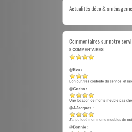
Actualités déco & aménagement
Commentaires sur notre servi
8
COMMENTAIRES
@Eva :
Bonjour, tres contente du service, et mo
@Gozba :
Une location de monte meuble pas cher
@J-Jacques :
J'ai pu loué mon monte meubles de nuit, e
@Bonnie :