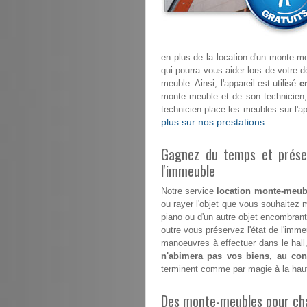
en plus de la location d'un monte-meu
qui pourra vous aider lors de vot
meuble. Ainsi, l'appareil est utilisé
e
monte meuble et de son technicien
technicien place les meubles sur l'a
plus sur nos prestations.
Gagnez du temps et préser
l'immeuble
Notre service
location monte-meubl
ou rayer l'objet que vous souhaitez m
piano ou d'un autre objet encombrant 
outre vous préservez l'état de l'im
manoeuvres à effectuer dans le hall,
n'abimera pas vos biens, au cont
terminent comme par magie à la hau
Des monte-meubles pour ch