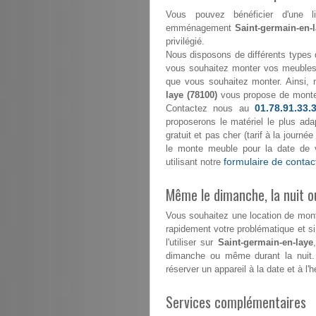
Vous pouvez bénéficier d'une l
emménagement
Saint-germain-en-l
privilégié.
Nous disposons de différents types 
vous souhaitez monter vos meubles 
que vous souhaitez monter. Ainsi, 
laye (78100)
vous propose de mont
01.78.91.33.
Contactez nous au
proposerons le matériel le plus ada
gratuit et pas cher (tarif à la journ
le monte meuble pour la date de 
formulaire de contac
utilisant notre
Même le dimanche, la nuit ou
Vous souhaitez une location de mo
rapidement votre problématique et s
l'utiliser sur
Saint-germain-en-laye
dimanche ou même durant la nuit.
réserver un appareil à la date et à l'
Services complémentaires