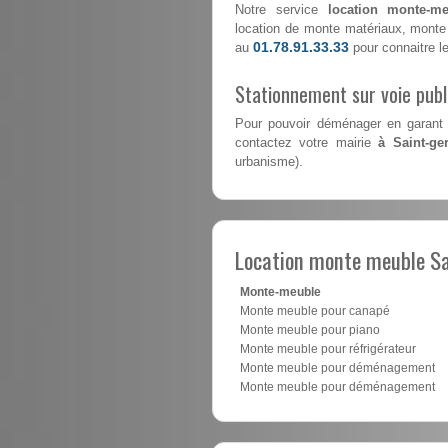
Notre service
location monte-me
location de monte matériaux, monte 
01.78.91.33.33
au
pour connaitre le
Stationnement sur voie pub
Pour pouvoir déménager en garant 
contactez votre mairie
à Saint-ge
urbanisme).
Location monte meuble Sa
Monte-meuble
Monte meuble pour canapé
Monte meuble pour piano
Monte meuble pour réfrigérateur
Monte meuble pour déménagement
Monte meuble pour déménagement